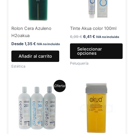
varia
Las
opci
se
Rolon Cera Azuleno
Tinte Akua color 100ml
pued
H2oakua
elegir
6,99
€
6,41
€
IVA no incluido
en
Desde
1,35
€
IVA no incluido
Seleccionar
la
opciones
Añadir al carrito
págin
Peluquería
de
Estética
produ
El
El
Este
¡Oferta!
precio
precio
producto
original
actual
era:
es:
tiene
5,99 €.
4,99 €.
múltiples
variantes.
Las
opciones