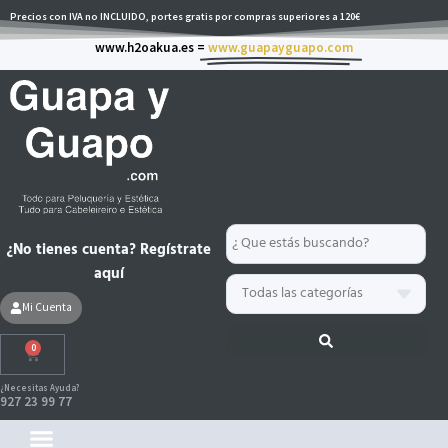
Ir
Precios con IVA no INCLUIDO, portes gratis por compras superiores a 120€
al
www.h2oakua.es =
www.guapayguapo.com
contenido
Search
¿No tienes cuenta? Regístrate
...
aquí
Mi Cuenta
0
Carrito
¿Necesitas Ayuda?
927 23 99 77