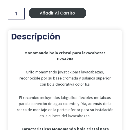
Original
Actual
bola
Era:
Es:
cristal
89,99 €.
79,80 €.
Añadir Al Carrito
para
lavacabezas
H2oAkua
cantidad
Descripción
Monomando bola cristal para lavacabezas
H2oAkua
Grifo monomando joystick para lavacabezas,
reconocible por su base cromada y palanca superior
con bola decorativa color lila.
El recambio incluye dos latiguillos flexibles metálicos
para la conexión de agua caliente y fría, además de la
rosca de montaje en la parte inferior para su instalación
en la cubeta del lavacabezas.
Caracteristicas Monomando bola cristal para