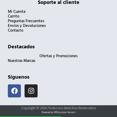
Soporte al cliente
Mi Cuenta
Carrito
Preguntas Frecuentes
Envíos y Devoluciones
Contacto
Destacados
Ofertas y Promociones
Nuestras Marcas
Síguenos
F
I
a
n
c
s
e
t
Copyright © 2026 Todos los derechos Reservados
b
a
Powered by RDXsystem Servers