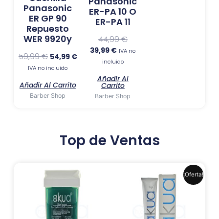
Panasonic
Panasonic
ER-PA 10 O
ER GP 90
ER-PA 11
Repuesto
WER 9920y
44,99
€
39,99
€
IVA no
59,99
€
54,99
€
incluido
IVA no incluido
Añadir Al
Añadir Al Carrito
Carrito
Barber Shop
Barber Shop
Top de Ventas
El
El
Este
¡Oferta!
precio
precio
produ
original
actual
era:
es:
tiene
6,99 €.
6,41 €.
múlti