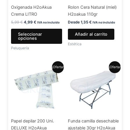
se
Oxigenada H2oAkua
Rolon Cera Natural (miel)
pueden
Crema LITRO
H2oakua 110gr
elegir
en
5,99
€
4,99
€
Desde
1,35
€
IVA no incluido
IVA no incluido
la
Seleccionar
Añadir al carrito
página
opciones
de
Estética
Peluquería
producto
El
El
El
El
¡Oferta!
¡Oferta!
precio
precio
precio
precio
original
actual
original
actual
era:
es:
era:
es:
7,99 €.
6,49 €.
1,30 €.
1,20 €.
Papel depilar 200 Uni.
Funda camilla desechable
DELUXE H2oAkua
ajustable 30gr H2oAkua