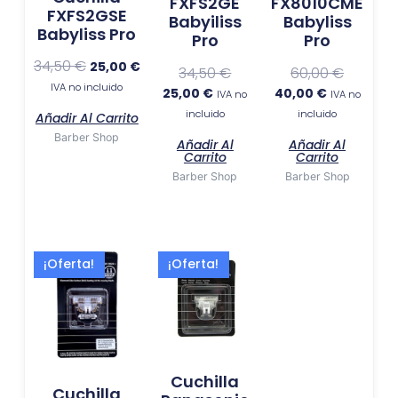
FXFS2GE
FX8010CME
FXFS2GSE
Babyiliss
Babyliss
Babyliss Pro
Pro
Pro
34,50
€
25,00
€
34,50
€
60,00
€
IVA no incluido
25,00
€
40,00
€
IVA no
IVA no
incluido
incluido
Añadir Al Carrito
Barber Shop
Añadir Al
Añadir Al
Carrito
Carrito
Barber Shop
Barber Shop
El
El
El
El
¡Oferta!
¡Oferta!
precio
precio
precio
precio
original
actual
actual
original
era:
es:
es:
era:
59,99 €.
54,99 €.
39,99 €.
44,99 €.
Cuchilla
Cuchilla