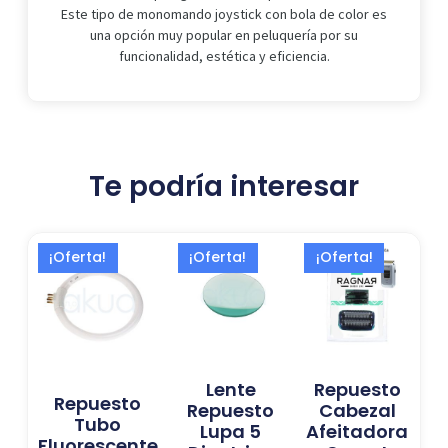
Este tipo de monomando joystick con bola de color es
una opción muy popular en peluquería por su
funcionalidad, estética y eficiencia.
Te podría interesar
El
El
El
El
El
El
¡Oferta!
¡Oferta!
¡Oferta!
precio
precio
precio
precio
precio
precio
original
actual
actual
original
actual
original
era:
es:
es:
era:
es:
era:
13,99 €.
12,75 €.
22,99 €.
24,99 €.
18,00 €.
23,70 €.
Lente
Repuesto
Repuesto
Repuesto
Cabezal
Tubo
Lupa 5
Afeitadora
Fluorescente