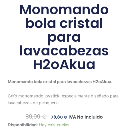
Monomando
bola cristal
para
lavacabezas
H2oAkua
Monomando bola cristal para lavacabezas H2oAkua.
Grifo monomando joystick, especialmente diseñado para
lavacabezas de peluquería.
El
El
89,99
€
IVA No Incluido
79,80
€
Precio
Precio
Monomando
Disponibilidad:
Hay existencias