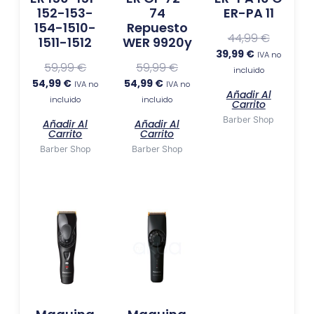
152-153-
74
ER-PA 11
154-1510-
Repuesto
44,99
€
1511-1512
WER 9920y
39,99
€
IVA no
59,99
€
59,99
€
incluido
54,99
€
54,99
€
IVA no
IVA no
Añadir Al
incluido
incluido
Carrito
Barber Shop
Añadir Al
Añadir Al
Carrito
Carrito
Barber Shop
Barber Shop