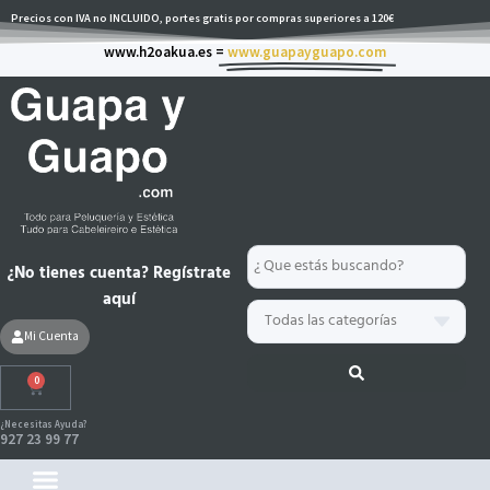
Ir
Precios con IVA no INCLUIDO, portes gratis por compras superiores a 120€
al
www.h2oakua.es =
www.guapayguapo.com
contenido
Search
¿No tienes cuenta? Regístrate
...
aquí
Mi Cuenta
0
Carrito
¿Necesitas Ayuda?
927 23 99 77