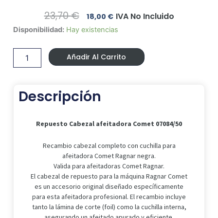
El
El
23,70
€
IVA No Incluido
18,00
€
Precio
Precio
Repuesto
Disponibilidad:
Hay existencias
Original
Actual
Cabezal
Era:
Es:
afeitadora
23,70 €.
18,00 €.
Añadir Al Carrito
Comet
07084/50
cantidad
Descripción
Repuesto Cabezal afeitadora Comet 07084/50
Recambio cabezal completo con cuchilla para
afeitadora Comet Ragnar negra.
Valida para afeitadoras Comet Ragnar.
El cabezal de repuesto para la máquina Ragnar Comet
es un accesorio original diseñado específicamente
para esta afeitadora profesional. El recambio incluye
tanto la lámina de corte (foil) como la cuchilla interna,
asegurando un afeitado apurado y eficiente.