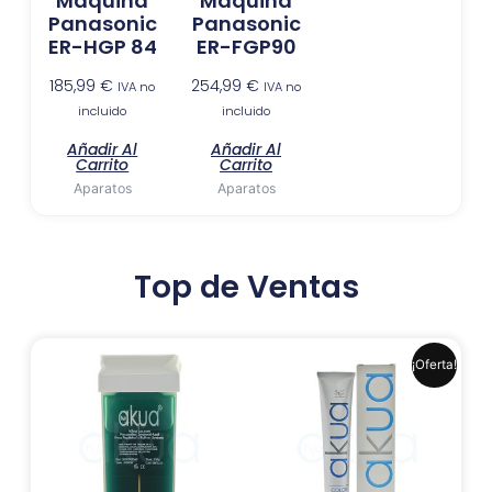
Maquina
Maquina
Panasonic
Panasonic
ER-HGP 84
ER-FGP90
185,99
€
254,99
€
IVA no
IVA no
incluido
incluido
Añadir Al
Añadir Al
Carrito
Carrito
Aparatos
Aparatos
Top de Ventas
El
El
Este
¡Oferta!
precio
precio
produ
original
actual
era:
es:
tiene
6,99 €.
6,41 €.
múlti
varia