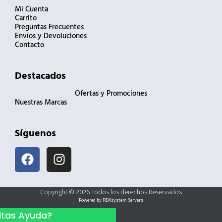
Mi Cuenta
Carrito
Preguntas Frecuentes
Envíos y Devoluciones
Contacto
Destacados
Ofertas y Promociones
Nuestras Marcas
Síguenos
F
I
a
n
c
s
e
t
Copyright © 2026 Todos los derechos Reservados
b
a
Powered by RDXsystem Servers
o
g
itas Ayuda?