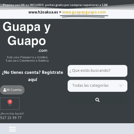
Ir
Precios con IVA no INCLUIDO, portes gratis por compras superiores a 120€
al
www.h2oakua.es =
www.guapayguapo.com
contenido
Search
¿No tienes cuenta? Regístrate
...
aquí
Mi Cuenta
0
Carrito
¿Necesitas Ayuda?
927 23 99 77