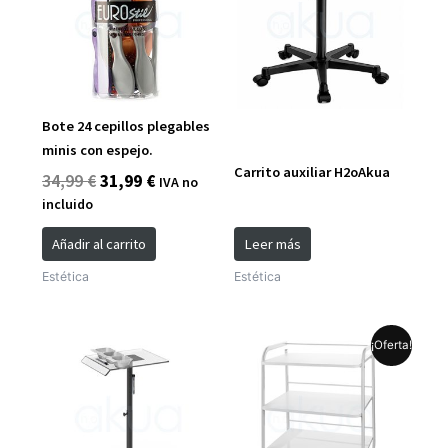
era:
es:
34,99 €.
31,99 €.
Bote 24 cepillos plegables
minis con espejo.
Carrito auxiliar H2oAkua
34,99
€
31,99
€
IVA no
incluido
Añadir al carrito
Leer más
Estética
Estética
El
El
¡Oferta!
precio
precio
original
actual
era:
es:
99,99 €.
94,99 €.