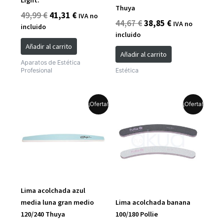
Light.
Thuya
49,99
€
41,31
€
IVA no
44,67
€
38,85
€
IVA no
incluido
incluido
Añadir al carrito
Añadir al carrito
Aparatos de Estética
Profesional
Estética
El
El
El
El
Este
¡Oferta!
¡Oferta!
precio
precio
precio
precio
producto
original
actual
original
actual
tiene
era:
es:
era:
es:
múltiples
2,50 €.
1,63 €.
2,50 €.
1,75 €.
variantes.
Las
opciones
se
Lima acolchada azul
pueden
media luna gran medio
Lima acolchada banana
elegir
120/240 Thuya
100/180 Pollie
en