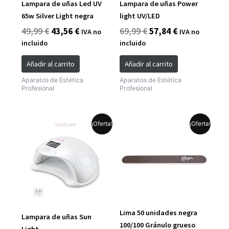
Lampara de uñas Led UV
Lampara de uñas Power
65w Silver Light negra
light UV/LED
49,99
€
43,56
€
69,99
€
57,84
€
IVA no
IVA no
incluido
incluido
Añadir al carrito
Añadir al carrito
Aparatos de Estética
Aparatos de Estética
Profesional
Profesional
El
El
El
El
¡Oferta!
¡Oferta!
precio
precio
precio
precio
original
actual
original
actual
era:
es:
era:
es:
49,99 €.
41,31 €.
44,67 €.
38,85 €.
Lima 50 unidades negra
Lampara de uñas Sun
100/100 Gránulo grueso