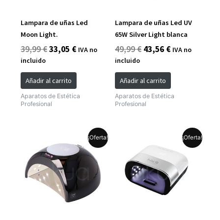
Lampara de uñas Led
Lampara de uñas Led UV
Moon Light.
65W Silver Light blanca
39,99
€
33,05
€
49,99
€
43,56
€
IVA no
IVA no
incluido
incluido
Añadir al carrito
Añadir al carrito
Aparatos de Estética
Aparatos de Estética
Profesional
Profesional
El
El
El
El
¡Oferta!
¡Oferta!
precio
precio
precio
precio
original
actual
original
actual
era:
es:
era:
es:
49,99 €.
43,56 €.
69,99 €.
57,84 €.