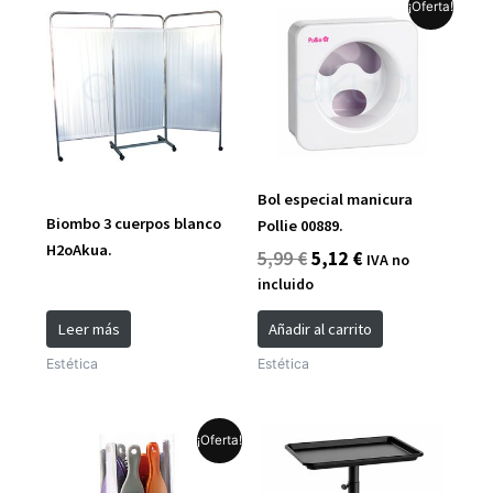
El
El
¡Oferta!
precio
precio
original
actual
era:
es:
5,99 €.
5,12 €.
Bol especial manicura
Biombo 3 cuerpos blanco
Pollie 00889.
H2oAkua.
5,99
€
5,12
€
IVA no
incluido
Leer más
Añadir al carrito
Estética
Estética
El
El
¡Oferta!
precio
precio
original
actual