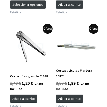
página
Seleccionar opciones
Añadir al carrito
de
Estética
Estética
producto
El
El
El
El
¡Oferta!
¡Oferta!
precio
precio
precio
precio
original
actual
original
actual
era:
es:
era:
es:
1,49 €.
1,20 €.
3,99 €.
1,99 €.
Cortacuticulas Martora
Corta uñas grande 01038.
10874.
1,49
€
1,20
€
3,99
€
1,99
€
IVA no
IVA no
incluido
incluido
Añadir al carrito
Añadir al carrito
Estética
Estética