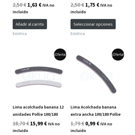
2,50
€
1,63
€
2,50
€
1,75
€
IVA no
IVA no
la
incluido
incluido
página
de
Añadir al carrito
Seleccionar opciones
producto
Estética
Estética
El
El
El
El
Este
¡Oferta!
¡Oferta!
precio
precio
precio
precio
producto
original
actual
original
actual
tiene
era:
es:
era:
es:
múltiples
18,70 €.
15,99 €.
1,79 €.
0,99 €.
variantes.
Las
opciones
se
Lima acolchada banana 12
Lima Acolchada banana
pueden
unidades Pollie 100/180
extra ancha 100/180 Pollie
elegir
18,70
€
15,99
€
1,79
€
0,99
€
IVA no
IVA no
en
incluido
incluido
la