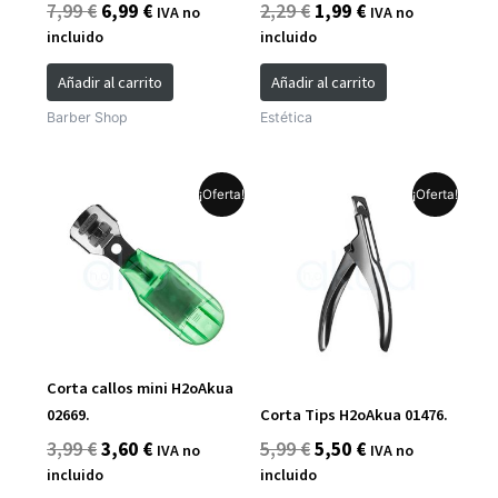
7,99
€
6,99
€
2,29
€
1,99
€
IVA no
IVA no
incluido
incluido
Añadir al carrito
Añadir al carrito
Barber Shop
Estética
El
El
El
El
Este
¡Oferta!
¡Oferta!
precio
precio
precio
precio
producto
original
actual
original
actual
tiene
era:
es:
era:
es:
múltiples
3,99 €.
3,60 €.
5,99 €.
5,50 €.
variantes.
Las
opciones
se
Corta callos mini H2oAkua
pueden
02669.
Corta Tips H2oAkua 01476.
elegir
3,99
€
3,60
€
5,99
€
5,50
€
IVA no
IVA no
en
incluido
incluido
la