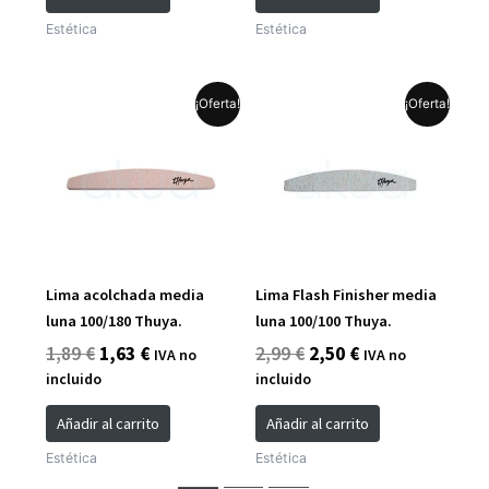
Estética
Estética
El
El
El
El
¡Oferta!
¡Oferta!
precio
precio
precio
precio
original
actual
original
actual
era:
es:
era:
es:
1,89 €.
1,63 €.
2,99 €.
2,50 €.
Lima acolchada media
Lima Flash Finisher media
luna 100/180 Thuya.
luna 100/100 Thuya.
1,89
€
1,63
€
2,99
€
2,50
€
IVA no
IVA no
incluido
incluido
Añadir al carrito
Añadir al carrito
Estética
Estética