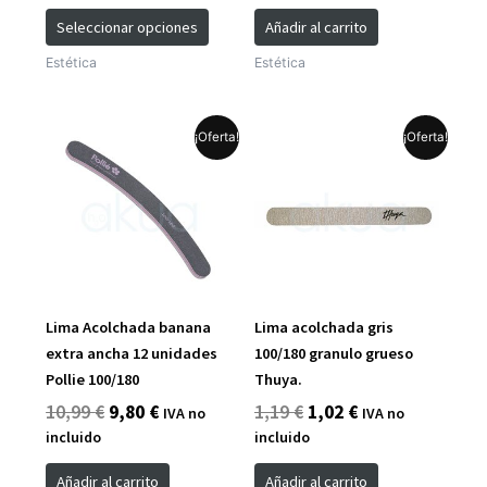
página
Seleccionar opciones
Añadir al carrito
de
Estética
Estética
producto
El
El
El
El
¡Oferta!
¡Oferta!
precio
precio
precio
precio
original
actual
original
actual
era:
es:
era:
es:
10,99 €.
9,80 €.
1,19 €.
1,02 €.
Lima Acolchada banana
Lima acolchada gris
extra ancha 12 unidades
100/180 granulo grueso
Pollie 100/180
Thuya.
10,99
€
9,80
€
1,19
€
1,02
€
IVA no
IVA no
incluido
incluido
Añadir al carrito
Añadir al carrito