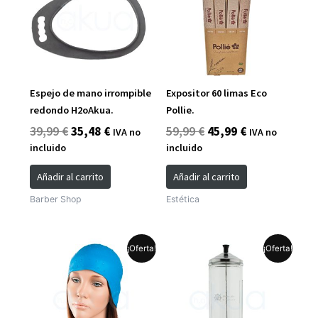
era:
es:
era:
es:
39,99 €.
35,48 €.
59,99 €.
45,99 €.
Espejo de mano irrompible
Expositor 60 limas Eco
redondo H2oAkua.
Pollie.
39,99
€
35,48
€
59,99
€
45,99
€
IVA no
IVA no
incluido
incluido
Añadir al carrito
Añadir al carrito
Barber Shop
Estética
El
El
El
El
¡Oferta!
¡Oferta!
precio
precio
precio
precio
original
actual
original
actual
era:
es:
era:
es:
7,99 €.
7,20 €.
21,90 €.
17,76 €.