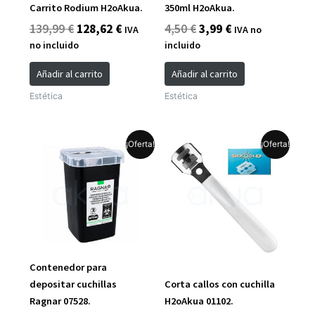
Carrito Rodium H2oAkua.
350ml H2oAkua.
139,99
€
128,62
€
4,50
€
3,99
€
IVA
IVA no
no incluido
incluido
Añadir al carrito
Añadir al carrito
Estética
Estética
El
El
El
El
¡Oferta!
¡Oferta!
precio
precio
precio
precio
original
actual
original
actual
era:
es:
era:
es:
7,99 €.
6,99 €.
2,29 €.
1,99 €.
Contenedor para
depositar cuchillas
Corta callos con cuchilla
Ragnar 07528.
H2oAkua 01102.