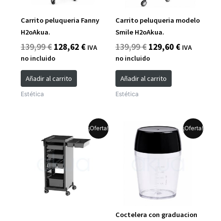
Carrito peluqueria Fanny
Carrito peluqueria modelo
H2oAkua.
Smile H2oAkua.
139,99
€
128,62
€
139,99
€
129,60
€
IVA
IVA
no incluido
no incluido
Añadir al carrito
Añadir al carrito
Estética
Estética
El
El
El
El
¡Oferta!
¡Oferta!
precio
precio
precio
precio
original
actual
original
actual
era:
es:
era:
es:
139,99 €.
128,62 €.
4,50 €.
3,99 €.
Coctelera con graduacion