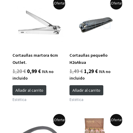
El
El
El
El
¡Oferta!
¡Oferta!
precio
precio
precio
precio
original
actual
original
actual
era:
es:
era:
es:
1,20 €.
0,99 €.
1,49 €.
1,29 €.
Cortauñas martora 6cm
Cortauñas pequeño
Outlet.
H2oAkua
1,20
€
0,99
€
1,49
€
1,29
€
IVA no
IVA no
incluido
incluido
Añadir al carrito
Añadir al carrito
Estética
Estética
El
El
El
El
¡Oferta!
¡Oferta!
precio
precio
precio
precio
original
actual
original
actual