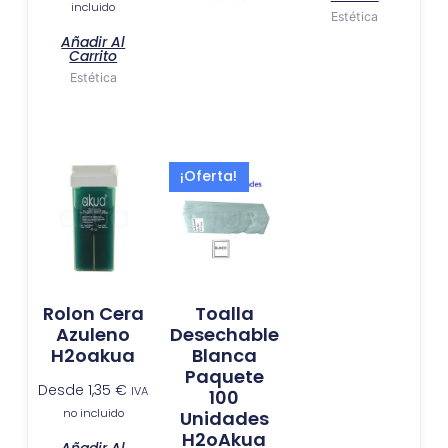
incluido
Estética
producto
Añadir Al
Carrito
Estética
El
El
¡Oferta!
precio
precio
original
actual
era:
es:
10,99 €.
9,50 €.
Rolon Cera
Toalla
Azuleno
Desechable
H2oakua
Blanca
Paquete
Desde
1,35
€
IVA
100
no incluido
Unidades
H2oAkua