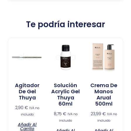
Te podría interesar
Agitador
Solución
Crema De
De Gel
Acrylic Gel
Manos
Thuya
Thuya
Arual
60ml
500ml
2,90
€
IVA no
8,75
€
23,99
€
IVA no
IVA no
incluido
incluido
incluido
Añadir Al
Carrito
Añadir Al
Añadir Al