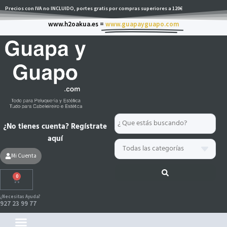
Ir
Precios con IVA no INCLUIDO, portes gratis por compras superiores a 120€
al
www.h2oakua.es =
www.guapayguapo.com
contenido
Search
¿No tienes cuenta? Regístrate
...
aquí
Mi Cuenta
0
Carrito
¿Necesitas Ayuda?
927 23 99 77