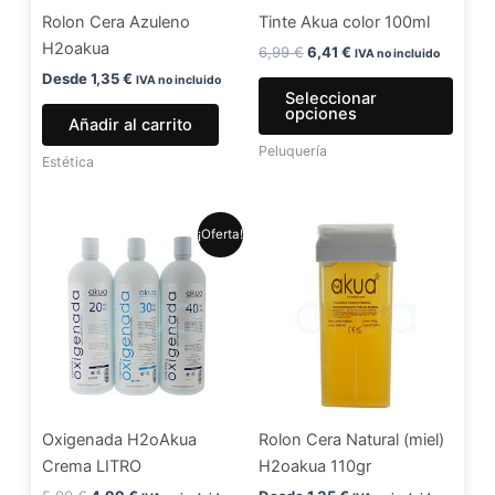
Rolon Cera Azuleno
Tinte Akua color 100ml
pued
H2oakua
elegir
6,99
€
6,41
€
IVA no incluido
en
Desde
1,35
€
IVA no incluido
Seleccionar
la
opciones
Añadir al carrito
págin
Peluquería
de
Estética
produ
El
El
Este
¡Oferta!
precio
precio
producto
original
actual
era:
es:
tiene
5,99 €.
4,99 €.
múltiples
variantes.
Las
opciones
se
Oxigenada H2oAkua
Rolon Cera Natural (miel)
pueden
Crema LITRO
H2oakua 110gr
elegir