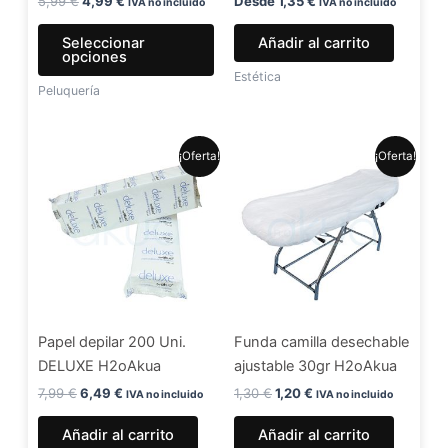
en
5,99
€
4,99
€
Desde
1,35
€
IVA no incluido
IVA no incluido
la
Seleccionar
Añadir al carrito
página
opciones
de
Estética
Peluquería
producto
El
El
El
El
¡Oferta!
¡Oferta!
precio
precio
precio
precio
original
actual
original
actual
era:
es:
era:
es:
7,99 €.
6,49 €.
1,30 €.
1,20 €.
Papel depilar 200 Uni.
Funda camilla desechable
DELUXE H2oAkua
ajustable 30gr H2oAkua
7,99
€
6,49
€
1,30
€
1,20
€
IVA no incluido
IVA no incluido
Añadir al carrito
Añadir al carrito