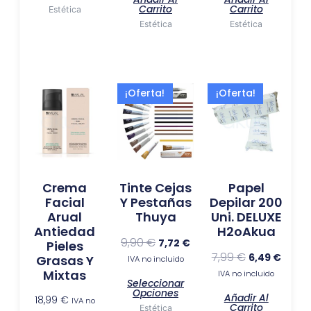
Carrito
Carrito
Estética
Estética
Estética
El
El
El
El
Este
¡Oferta!
¡Oferta!
precio
precio
precio
preci
producto
original
actual
original
actua
tiene
era:
es:
era:
es:
múltiples
9,90 €.
7,72 €.
7,99 €.
6,49 €
variantes.
Las
Crema
Tinte Cejas
Papel
opciones
Facial
Y Pestañas
Depilar 200
se
Arual
Thuya
Uni. DELUXE
pueden
Antiedad
H2oAkua
elegir
9,90
€
7,72
€
Pieles
7,99
€
6,49
€
en
Grasas Y
IVA no incluido
Mixtas
la
IVA no incluido
Seleccionar
página
Opciones
Añadir Al
18,99
€
IVA no
Carrito
de
Estética