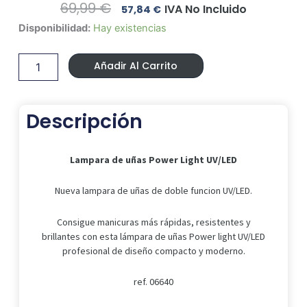
El
El
69,99
€
IVA No Incluido
57,84
€
Precio
Precio
Lampara
Disponibilidad:
Hay existencias
Original
Actual
de
Era:
Es:
uñas
69,99 €.
57,84 €.
Añadir Al Carrito
Power
light
UV/LED
cantidad
Descripción
Lampara de uñas Power Light UV/LED
Nueva lampara de uñas de doble funcion UV/LED.
Consigue manicuras más rápidas, resistentes y
brillantes con esta lámpara de uñas Power light UV/LED
profesional de diseño compacto y moderno.
ref. 06640