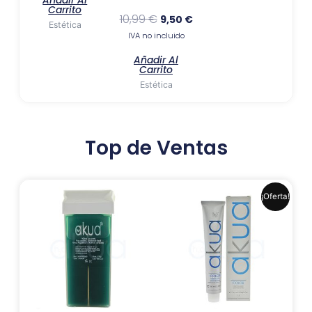
Añadir Al
Carrito
10,99
€
9,50
€
Estética
IVA no incluido
Añadir Al
Carrito
Estética
Top de Ventas
El
El
Este
¡Oferta!
precio
precio
produ
original
actual
era:
es:
tiene
6,99 €.
6,41 €.
múlti
varia
Las
opci
se