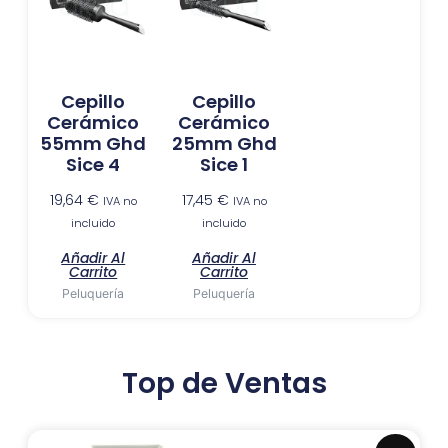
Cepillo
Cepillo
Cerámico
Cerámico
55mm Ghd
25mm Ghd
Sice 4
Sice 1
19,64
€
17,45
€
IVA no
IVA no
incluido
incluido
Añadir Al
Añadir Al
Carrito
Carrito
Peluquería
Peluquería
Top de Ventas
El
El