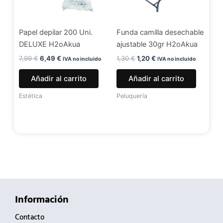
Papel depilar 200 Uni.
Funda camilla desechable
DELUXE H2oAkua
ajustable 30gr H2oAkua
7,99
€
6,49
€
1,30
€
1,20
€
IVA no incluido
IVA no incluido
Añadir al carrito
Añadir al carrito
Estética
Peluquería
Información
Contacto