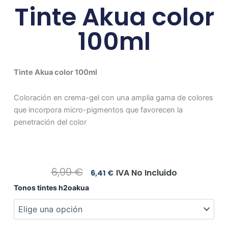
Tinte Akua color
100ml
Tinte Akua color 100ml
Coloración en crema-gel con una amplia gama de colores
que incorpora micro-pigmentos que favorecen la
penetración del color
El
El
6,99
€
IVA No Incluido
6,41
€
Precio
Precio
Tinte
Tonos tintes h2oakua
Original
Actual
Akua
Era:
Es:
color
6,99 €.
6,41 €.
100ml
cantidad