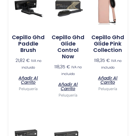
Cepillo Ghd
Cepillo Ghd
Cepillo Ghd
Paddle
Glide
Glide Pink
Brush
Control
Collection
Now
21,82
€
118,35
€
IVA no
IVA no
118,35
€
IVA no
incluido
incluido
incluido
Añadir Al
Añadir Al
Carrito
Carrito
Añadir Al
Carrito
Peluquería
Peluquería
Peluquería