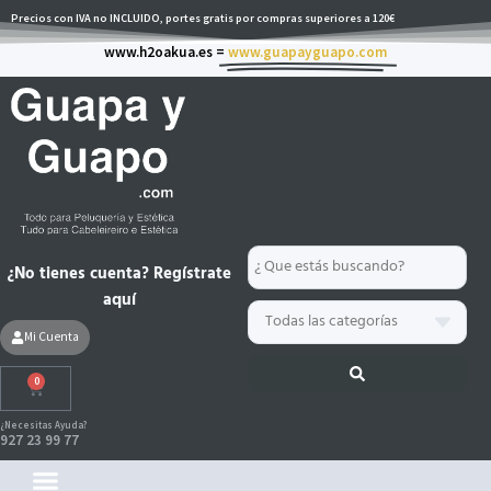
Ir
Precios con IVA no INCLUIDO, portes gratis por compras superiores a 120€
al
www.h2oakua.es =
www.guapayguapo.com
contenido
Search
¿No tienes cuenta? Regístrate
...
aquí
Mi Cuenta
0
Carrito
¿Necesitas Ayuda?
927 23 99 77