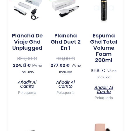
precio
precio
precio
precio
actual
original
actual
original
es:
era:
es:
era:
224,13 €.
339,00 €.
277,02 €.
419,00 €.
Plancha De
Plancha
Espuma
Viaje Ghd
Ghd Duet 2
Ghd Total
Unplugged
En 1
Volume
Foam
339,00
€
419,00
€
200ml
224,13
€
277,02
€
IVA no
IVA no
16,66
€
IVA no
incluido
incluido
incluido
Añadir Al
Añadir Al
Carrito
Carrito
Añadir Al
Carrito
Peluquería
Peluquería
Peluquería