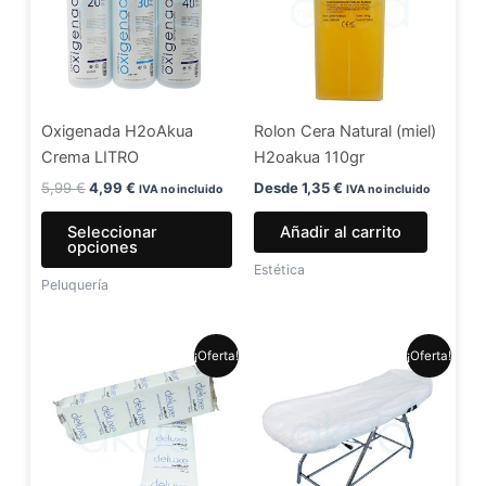
múltiples
variantes.
Las
opciones
se
Oxigenada H2oAkua
Rolon Cera Natural (miel)
pueden
Crema LITRO
H2oakua 110gr
elegir
en
5,99
€
4,99
€
Desde
1,35
€
IVA no incluido
IVA no incluido
la
Seleccionar
Añadir al carrito
página
opciones
de
Estética
Peluquería
producto
El
El
El
El
¡Oferta!
¡Oferta!
precio
precio
precio
precio
original
actual
original
actual
era:
es:
era:
es:
7,99 €.
6,49 €.
1,30 €.
1,20 €.