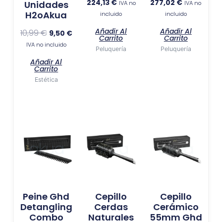
224,13
€
277,02
€
Unidades
IVA no
IVA no
H2oAkua
incluido
incluido
Añadir Al
Añadir Al
10,99
€
9,50
€
Carrito
Carrito
IVA no incluido
Peluquería
Peluquería
Añadir Al
Carrito
Estética
Peine Ghd
Cepillo
Cepillo
Detangling
Cerdas
Cerámico
Combo
Naturales
55mm Ghd