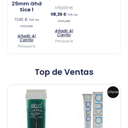
25mm Ghd
179,00
€
Sice 1
118,35
€
IVA no
17,45
€
IVA no
incluido
incluido
Añadir Al
Carrito
Añadir Al
Carrito
Peluquería
Peluquería
Top de Ventas
El
El
Este
¡Oferta!
precio
precio
produ
original
actual
era:
es:
tiene
6,99 €.
6,41 €.
múlti
varia
Las