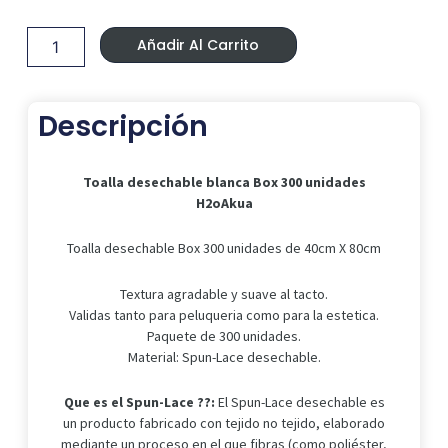
Original
Actual
desechable
Era:
Es:
blanca
30,99 €.
27,99 €.
Añadir Al Carrito
Box
300
unidades
H2oAkua
Descripción
cantidad
Toalla desechable blanca Box 300 unidades
H2oAkua
Toalla desechable Box 300 unidades de 40cm X 80cm
Textura agradable y suave al tacto.
Validas tanto para peluqueria como para la estetica.
Paquete de 300 unidades.
Material: Spun-Lace desechable.
Que es el Spun-Lace ??:
El Spun-Lace desechable es
un producto fabricado con tejido no tejido, elaborado
mediante un proceso en el que fibras (como poliéster,