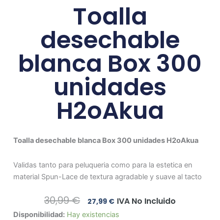
Toalla
desechable
blanca Box 300
unidades
H2oAkua
Toalla desechable blanca Box 300 unidades H2oAkua
Validas tanto para peluqueria como para la estetica en
material Spun-Lace de textura agradable y suave al tacto
El
El
30,99
€
IVA No Incluido
27,99
€
Precio
Precio
Toalla
Disponibilidad:
Hay existencias