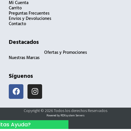
Mi Cuenta
Carrito
Preguntas Frecuentes
Envíos y Devoluciones
Contacto
Destacados
Ofertas y Promociones
Nuestras Marcas
Síguenos
F
I
a
n
c
s
e
t
Copyright © 2026 Todos los derechos Reservados
b
a
Powered by RDXsystem Servers
o
g
itas Ayuda?