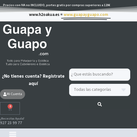
Ir
Precios con IVA no INCLUIDO, portes gratis por compras superiores a 120€
al
www.h2oakua.es =
www.guapayguapo.com
contenido
Search
¿No tienes cuenta? Regístrate
...
aquí
Mi Cuenta
0
Carrito
¿Necesitas Ayuda?
927 23 99 77