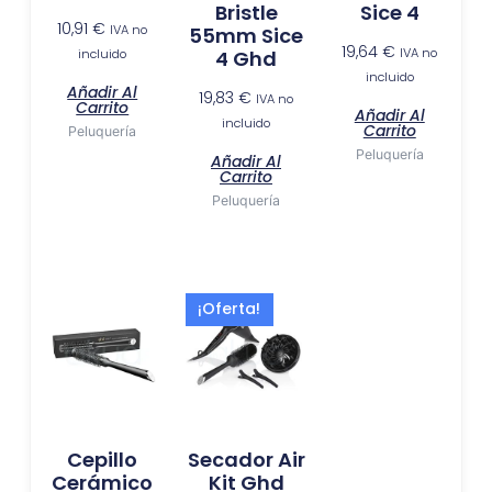
Bristle
Sice 4
10,91
€
IVA no
55mm Sice
19,64
€
IVA no
incluido
4 Ghd
incluido
Añadir Al
19,83
€
IVA no
Carrito
Añadir Al
incluido
Carrito
Peluquería
Peluquería
Añadir Al
Carrito
Peluquería
El
El
¡Oferta!
precio
precio
actual
original
es:
era:
118,35 €.
179,00 €.
Cepillo
Secador Air
Cerámico
Kit Ghd