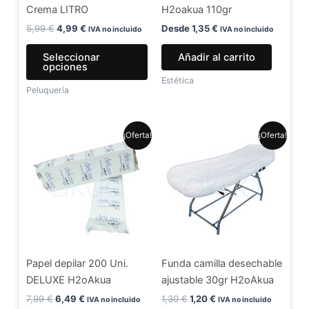
Crema LITRO
H2oakua 110gr
elegir
en
5,99
€
4,99
€
Desde
1,35
€
IVA no incluido
IVA no incluido
la
Seleccionar
Añadir al carrito
página
opciones
de
Estética
Peluquería
producto
El
El
El
El
¡Oferta!
¡Oferta!
precio
precio
precio
precio
original
actual
original
actual
era:
es:
era:
es:
7,99 €.
6,49 €.
1,30 €.
1,20 €.
Papel depilar 200 Uni.
Funda camilla desechable
DELUXE H2oAkua
ajustable 30gr H2oAkua
7,99
€
6,49
€
1,30
€
1,20
€
IVA no incluido
IVA no incluido