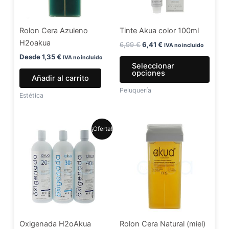
opci
se
Rolon Cera Azuleno
Tinte Akua color 100ml
pued
H2oakua
elegir
6,99
€
6,41
€
IVA no incluido
en
Desde
1,35
€
IVA no incluido
Seleccionar
la
opciones
Añadir al carrito
págin
Peluquería
de
Estética
produ
El
El
Este
¡Oferta!
precio
precio
producto
original
actual
era:
es:
tiene
5,99 €.
4,99 €.
múltiples
variantes.
Las
opciones
se
Oxigenada H2oAkua
Rolon Cera Natural (miel)
pueden