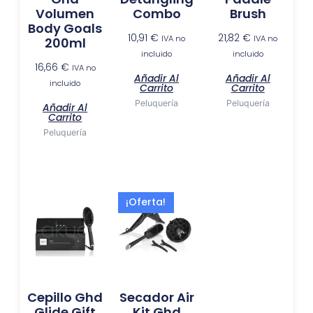
Volumen
Combo
Brush
Body Goals
10,91
€
21,82
€
IVA no
IVA no
200ml
incluido
incluido
16,66
€
IVA no
Añadir Al
Añadir Al
incluido
Carrito
Carrito
Peluquería
Peluquería
Añadir Al
Carrito
Peluquería
El
El
¡Oferta!
precio
precio
actual
original
es:
era:
118,35 €.
179,00 €.
Cepillo Ghd
Secador Air
Glide Gift
Kit Ghd