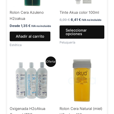
opci
se
Rolon Cera Azuleno
Tinte Akua color 100ml
pued
H2oakua
elegir
6,99
€
6,41
€
IVA no incluido
en
Desde
1,35
€
IVA no incluido
Seleccionar
la
opciones
Añadir al carrito
págin
Peluquería
de
Estética
produ
El
El
Este
¡Oferta!
precio
precio
producto
original
actual
era:
es:
tiene
5,99 €.
4,99 €.
múltiples
variantes.
Las
opciones
se
Oxigenada H2oAkua
Rolon Cera Natural (miel)
pueden