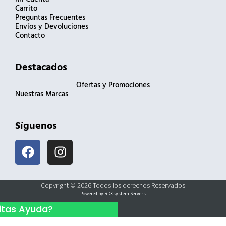
Carrito
Preguntas Frecuentes
Envíos y Devoluciones
Contacto
Destacados
Ofertas y Promociones
Nuestras Marcas
Síguenos
F
I
a
n
c
s
e
t
Copyright © 2026 Todos los derechos Reservados
b
a
Powered by RDXsystem Servers
o
g
itas Ayuda?
o
r