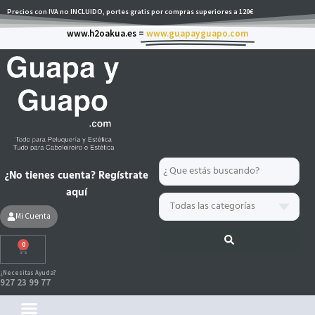
Ir
Precios con IVA no INCLUIDO, portes gratis por compras superiores a 120€
al
www.h2oakua.es =
www.guapayguapo.com
contenido
Search
¿No tienes cuenta? Regístrate
...
aquí
Mi Cuenta
0
Carrito
¿Necesitas Ayuda?
927 23 99 77