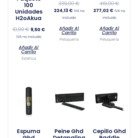
339,00
€
419,00
€
100
224,13
€
277,02
€
Unidades
IVA no
IVA no
H2oAkua
incluido
incluido
Añadir Al
Añadir Al
10,99
€
9,50
€
Carrito
Carrito
IVA no incluido
Peluquería
Peluquería
Añadir Al
Carrito
Estética
Espuma
Peine Ghd
Cepillo Ghd
Ghd
Detangling
Paddle