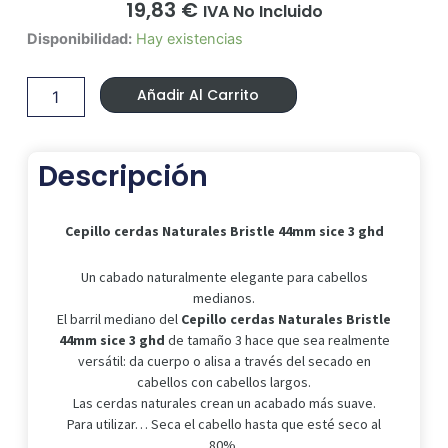
19,83
€
IVA No Incluido
Cepillo
Disponibilidad:
Hay existencias
cerdas
Naturales
Añadir Al Carrito
Bristle
44mm
sice
3
Descripción
ghd
cantidad
Cepillo cerdas Naturales Bristle 44mm sice 3 ghd
Un cabado naturalmente elegante para cabellos
medianos.
El barril mediano del
Cepillo cerdas Naturales Bristle
44mm sice 3 ghd
de tamaño 3 hace que sea realmente
versátil: da cuerpo o alisa a través del secado en
cabellos con cabellos largos.
Las cerdas naturales crean un acabado más suave.
Para utilizar… Seca el cabello hasta que esté seco al
80%.