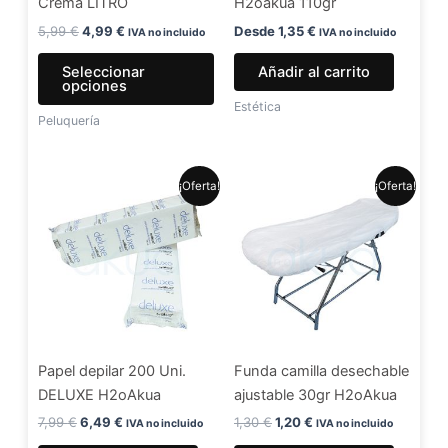
Crema LITRO
H2oakua 110gr
elegir
en
5,99
€
4,99
€
Desde
1,35
€
IVA no incluido
IVA no incluido
la
Seleccionar
Añadir al carrito
página
opciones
de
Estética
Peluquería
producto
El
El
El
El
¡Oferta!
¡Oferta!
precio
precio
precio
precio
original
actual
original
actual
era:
es:
era:
es:
7,99 €.
6,49 €.
1,30 €.
1,20 €.
Papel depilar 200 Uni.
Funda camilla desechable
DELUXE H2oAkua
ajustable 30gr H2oAkua
7,99
€
6,49
€
1,30
€
1,20
€
IVA no incluido
IVA no incluido