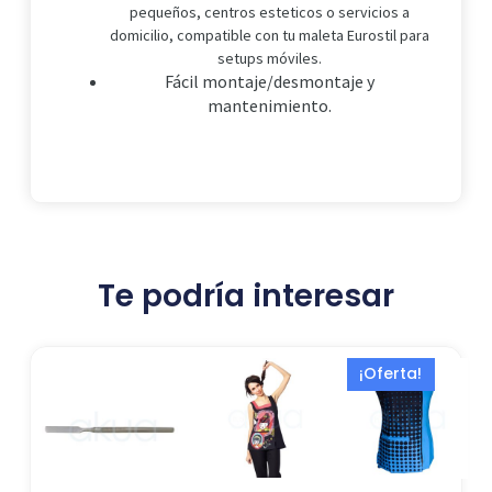
pequeños, centros esteticos o servicios a
domicilio, compatible con tu maleta Eurostil para
setups móviles.
Fácil montaje/desmontaje y
mantenimiento.
Te podría interesar
El
El
¡Oferta!
precio
precio
actual
origina
es:
era:
19,99 €.
39,99 