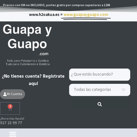
Ir
Precios con IVA no INCLUIDO, portes gratis por compras superiores a 120€
al
www.h2oakua.es =
www.guapayguapo.com
contenido
Search
¿No tienes cuenta? Regístrate
...
aquí
Mi Cuenta
0
Carrito
¿Necesitas Ayuda?
927 23 99 77