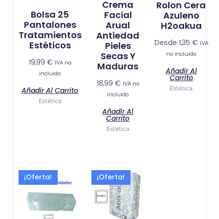
Crema
Rolon Cera
Bolsa 25
Facial
Azuleno
Pantalones
Arual
H2oakua
Tratamientos
Antiedad
Desde
1,35
€
Estéticos
IVA
Pieles
Secas Y
no incluido
19,99
€
IVA no
Maduras
Añadir Al
incluido
Carrito
18,99
€
IVA no
Estética
Añadir Al Carrito
incluido
Estética
Añadir Al
Carrito
Estética
El
El
El
El
¡Oferta!
¡Oferta!
precio
precio
precio
precio
original
actual
actual
original
era:
es:
es:
era:
10,99 €.
9,50 €.
27,99 €.
30,99 €.