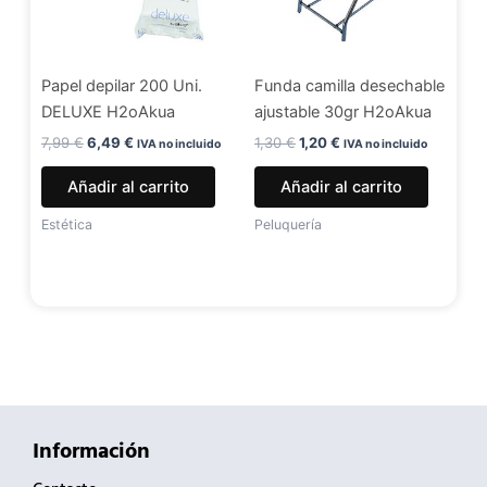
Papel depilar 200 Uni.
Funda camilla desechable
DELUXE H2oAkua
ajustable 30gr H2oAkua
7,99
€
6,49
€
1,30
€
1,20
€
IVA no incluido
IVA no incluido
Añadir al carrito
Añadir al carrito
Estética
Peluquería
Información