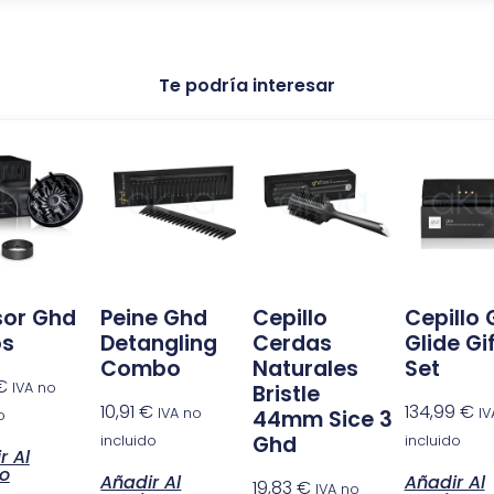
Te podría interesar
sor Ghd
Peine Ghd
Cepillo
Cepillo
os
Detangling
Cerdas
Glide Gi
Combo
Naturales
Set
€
IVA no
Bristle
10,91
€
134,99
€
IVA no
IV
44mm Sice 3
o
Ghd
incluido
incluido
r Al
to
Añadir Al
Añadir Al
19,83
€
IVA no