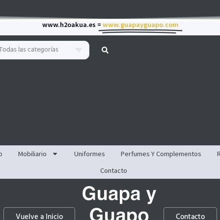
www.h2oakua.es =
www.guapayguapo.com
Todas las categorías
p
Mobiliario
Uniformes
Perfumes Y Complementos
Contacto
Vuelve a Inicio
Contacto