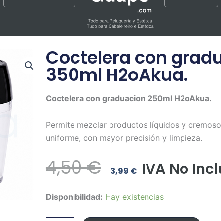
Coctelera con grad
350ml H2oAkua.
Coctelera con graduacion 250ml H2oAkua.
Permite mezclar productos líquidos y cremos
uniforme, con mayor precisión y limpieza.
El
El
4,50
€
IVA No Incl
3,99
€
Precio
Precio
Coctelera
Disponibilidad:
Hay existencias
Original
Actual
con
graduacion