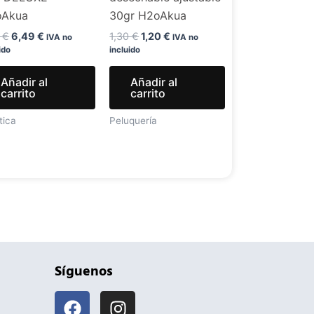
oAkua
30gr H2oAkua
9
€
6,49
€
1,30
€
1,20
€
IVA no
IVA no
ido
incluido
Añadir al
Añadir al
carrito
carrito
tica
Peluquería
Síguenos
F
I