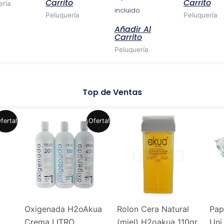
Carrito
Carrito
ería
incluido
Peluquería
Peluquería
Añadir Al
Carrito
Peluquería
Top de Ventas
El
El
Este
Este
ferta!
¡Oferta!
precio
precio
producto
producto
original
actual
era:
es:
tiene
tiene
.
5,99 €.
4,99 €.
múltiples
múltiples
variantes.
variantes.
Las
Las
opciones
opciones
Oxigenada H2oAkua
Rolon Cera Natural
Pap
se
se
Crema LITRO
(miel) H2oakua 110gr
Uni
pueden
pueden