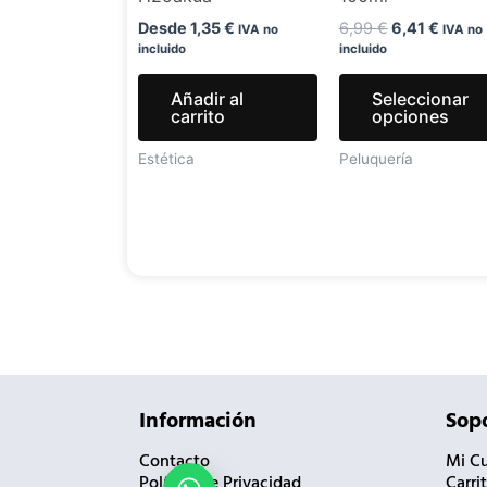
Desde
1,35
€
6,99
€
6,41
€
IVA no
IVA no
incluido
incluido
Añadir al
Seleccionar
carrito
opciones
Estética
Peluquería
Información
Sopo
Contacto
Mi C
Política de Privacidad
Carri