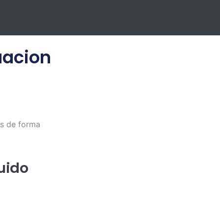
uacion
os de forma
uido