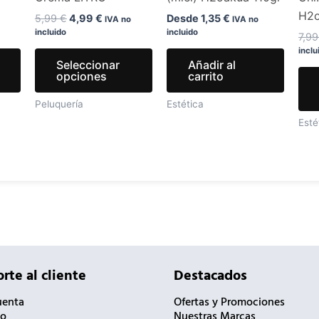
H2
elegir
elegir
5,99
€
4,99
€
Desde
1,35
€
IVA no
IVA no
incluido
incluido
en
en
7,9
inclu
la
la
Seleccionar
Añadir al
página
página
opciones
carrito
de
de
Peluquería
Estética
producto
producto
Esté
rte al cliente
Destacados
uenta
Ofertas y Promociones
to
Nuestras Marcas