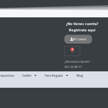
¿No tienes cuenta?
Regístrate aquí
Mi Cuenta
0
Carrito
¿Necesitas Ayuda?
927 23 99 77
Repuestos
Outlet
Para Regalar
Blog