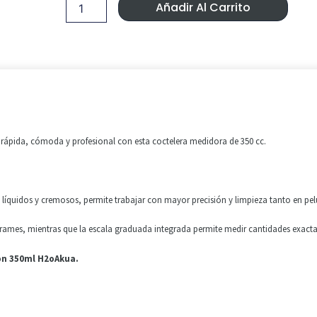
Era:
Es:
350ml
Añadir Al Carrito
H2oAkua.
4,50 €.
3,99 €.
cantidad
a rápida, cómoda y profesional con esta coctelera medidora de 350 cc.
líquidos y cremosos, permite trabajar con mayor precisión y limpieza tanto en p
errames, mientras que la escala graduada integrada permite medir cantidades exact
ion 350ml H2oAkua.