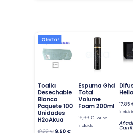
El
El
¡Oferta!
precio
precio
original
actual
era:
es:
10,99 €.
9,50 €.
Toalla
Espuma Ghd
Difu
Desechable
Total
Heli
Blanca
Volume
17,85
Paquete 100
Foam 200ml
Unidades
incluid
16,66
€
IVA no
H2oAkua
Añadi
incluido
Carri
10,99
€
9,50
€