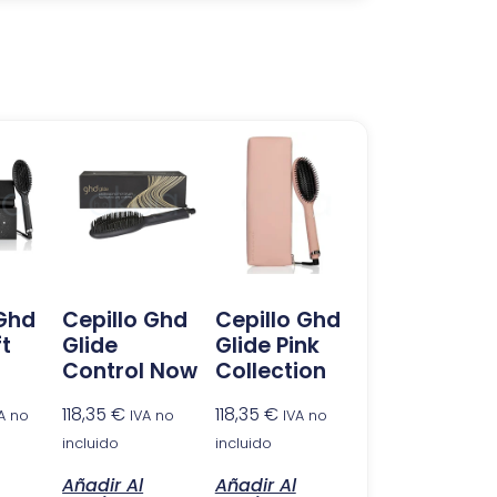
 Ghd
Cepillo Ghd
Cepillo Ghd
ft
Glide
Glide Pink
Control Now
Collection
118,35
€
118,35
€
A no
IVA no
IVA no
incluido
incluido
Añadir Al
Añadir Al