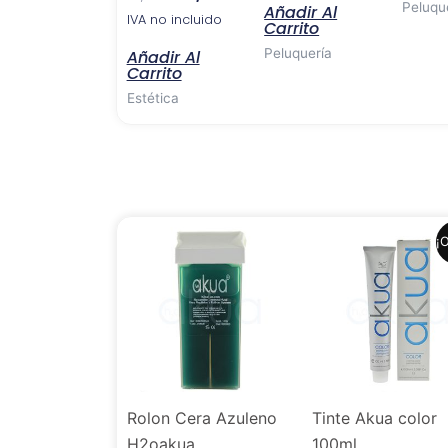
Peluqu
Añadir Al
IVA no incluido
Carrito
Peluquería
Añadir Al
Carrito
Estética
El
El
¡O
precio
precio
original
actual
era:
es:
6,99 €.
6,41 €
Rolon Cera Azuleno
Tinte Akua color
H2oakua
100ml