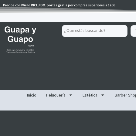
Ir
Precios con IVA no INCLUIDO, portes gratis por compras superiores a 120€
al
contenido
Search
...
Inicio
Peluquería
Estética
Barber Sho