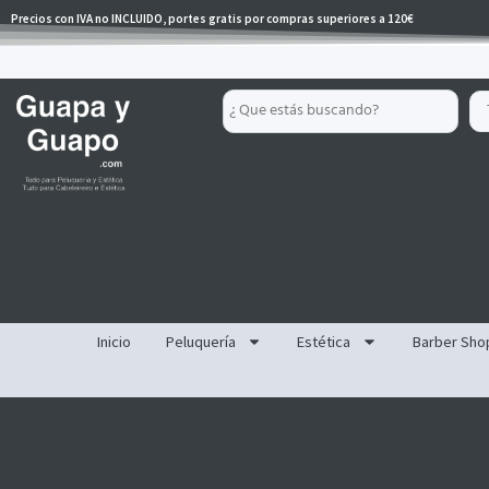
Ir
Precios con IVA no INCLUIDO, portes gratis por compras superiores a 120€
al
contenido
Search
...
Inicio
Peluquería
Estética
Barber Sho