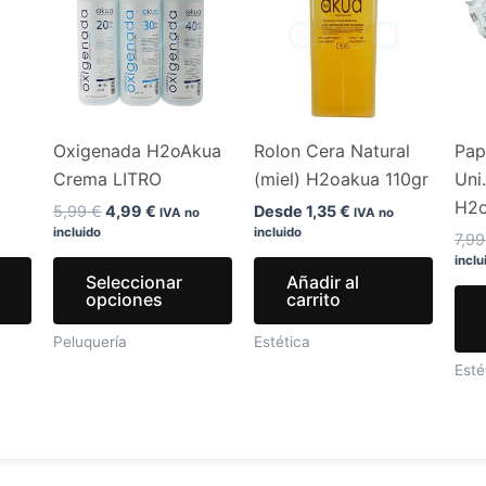
era:
es:
tiene
tiene
.
5,99 €.
4,99 €.
múltiples
múltiples
variantes.
variantes.
Las
Las
opciones
opciones
Oxigenada H2oAkua
Rolon Cera Natural
Pap
se
se
Crema LITRO
(miel) H2oakua 110gr
Uni
pueden
pueden
H2
elegir
elegir
5,99
€
4,99
€
Desde
1,35
€
IVA no
IVA no
incluido
incluido
en
en
7,9
inclu
la
la
Seleccionar
Añadir al
página
página
opciones
carrito
de
de
Peluquería
Estética
producto
producto
Esté