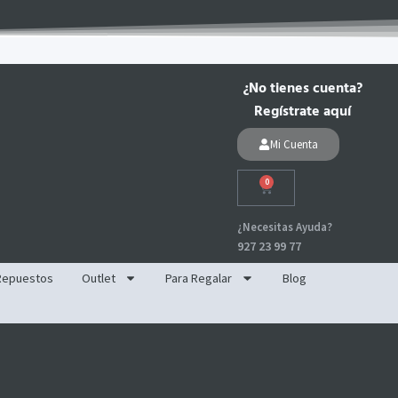
¿No tienes cuenta?
Regístrate aquí
Mi Cuenta
0
Carrito
¿Necesitas Ayuda?
927 23 99 77
Repuestos
Outlet
Para Regalar
Blog