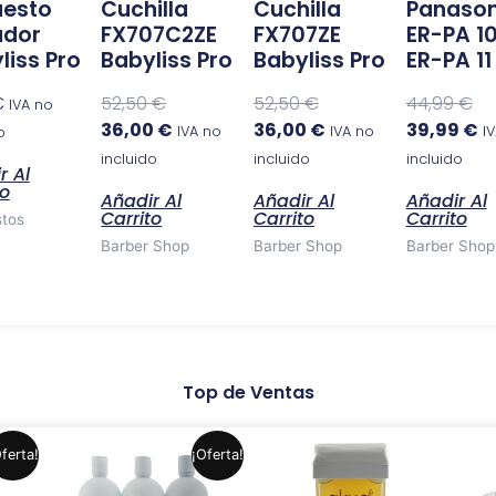
uesto
Cuchilla
Cuchilla
Panason
ador
FX707C2ZE
FX707ZE
ER-PA 1
liss Pro
Babyliss Pro
Babyliss Pro
ER-PA 11
€
52,50
€
52,50
€
44,99
€
IVA no
36,00
€
36,00
€
39,99
€
IVA no
IVA no
I
o
incluido
incluido
incluido
r Al
to
Añadir Al
Añadir Al
Añadir Al
Carrito
Carrito
Carrito
tos
Barber Shop
Barber Shop
Barber Shop
Top de Ventas
El
El
Este
Este
ferta!
¡Oferta!
precio
precio
producto
producto
original
actual