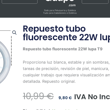
Repuesto tubo
fluorescente 22W lu
Repuesto tubo fluorescente 22W lupa T9
Proporciona luz blanca, estable y sin sombras,
tareas de precisión, revisión de piel, manicura,
cualquier trabajo que requiera visualización a
detallada. Repuesto original.
El
El
10,99
€
IVA No Inc
9,80
€
Precio
Precio
Repuesto