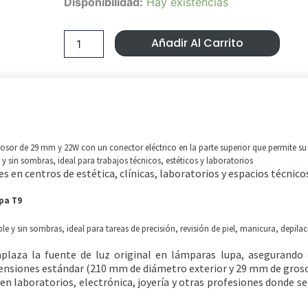
Disponibilidad:
Hay existencias
Original
Actual
tubo
fluorescente
Era:
Es:
22W
Añadir Al Carrito
lupa
10,99 €.
9,80 €.
T9
cantidad
osor de 29 mm y 22W con un conector eléctrico en la parte superior que permite su
 sin sombras, ideal para trabajos técnicos, estéticos y laboratorios
 en centros de estética, clínicas, laboratorios y espacios técnico
pa T9
e y sin sombras, ideal para tareas de precisión, revisión de piel, manicura, depila
plaza la fuente de luz original en lámparas lupa, asegurando
mensiones estándar (210 mm de diámetro exterior y 29 mm de groso
 en laboratorios, electrónica, joyería y otras profesiones donde se