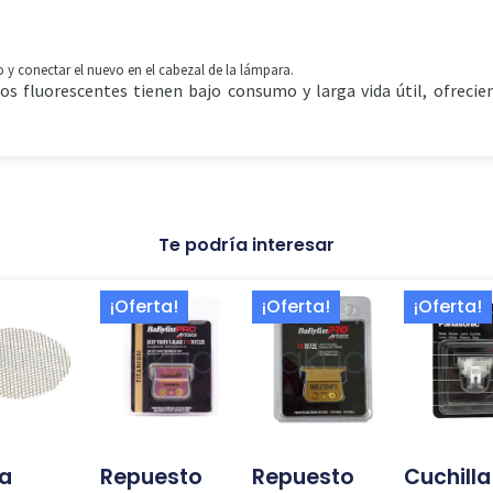
uo y conectar el nuevo en el cabezal de la lámpara.
bos fluorescentes tienen bajo consumo y larga vida útil, ofrec
Te podría interesar
El
El
El
El
El
El
¡Oferta!
¡Oferta!
¡Oferta!
precio
precio
precio
precio
pr
pr
original
actual
original
actual
ori
ac
era:
es:
era:
es:
era
es
52,50 €.
36,00 €.
52,50 €.
36,00 €.
44
39
la
Repuesto
Repuesto
Cuchilla