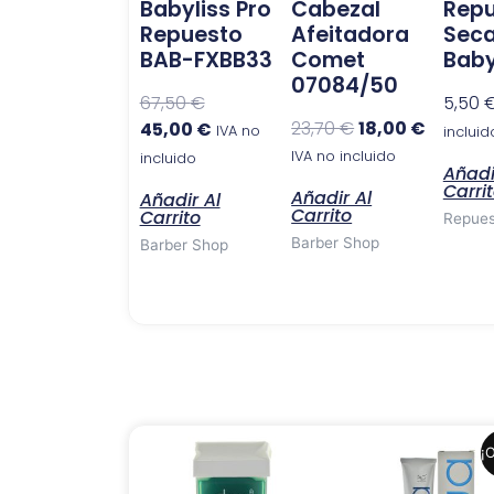
Babyliss Pro
Cabezal
Rep
Repuesto
Afeitadora
Sec
BAB-FXBB33
Comet
Baby
07084/50
67,50
€
5,50
23,70
€
18,00
€
45,00
€
IVA no
incluid
IVA no incluido
incluido
Añadi
Carri
Añadir Al
Añadir Al
Carrito
Carrito
Repues
Barber Shop
Barber Shop
El
El
¡O
precio
precio
original
actual