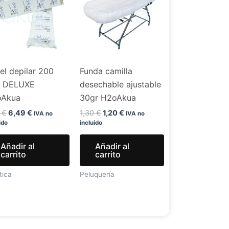
era:
es:
era:
es:
7,99 €.
6,49 €.
1,30 €.
1,20 €.
el depilar 200
Funda camilla
. DELUXE
desechable ajustable
oAkua
30gr H2oAkua
9
€
6,49
€
1,30
€
1,20
€
IVA no
IVA no
ido
incluido
Añadir al
Añadir al
carrito
carrito
tica
Peluquería