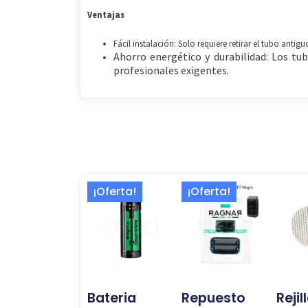
Ventajas
Fácil instalación: Solo requiere retirar el tubo antig
Ahorro energético y durabilidad: Los tu
profesionales exigentes.
El
El
El
El
¡Oferta!
¡Oferta!
precio
precio
precio
precio
original
actual
original
actual
era:
es:
era:
es:
67,50 €.
45,00 €.
23,70 €.
18,00 €.
Bateria
Repuesto
Rejil