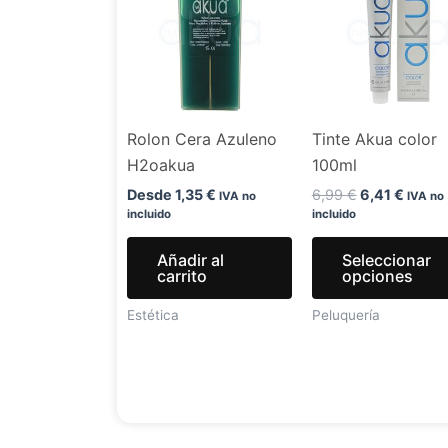
era:
es:
6,99 €.
6,41 €
Rolon Cera Azuleno
Tinte Akua color
H2oakua
100ml
Desde
1,35
€
6,99
€
6,41
€
IVA no
IVA no
incluido
incluido
Añadir al
Seleccionar
carrito
opciones
Estética
Peluquería