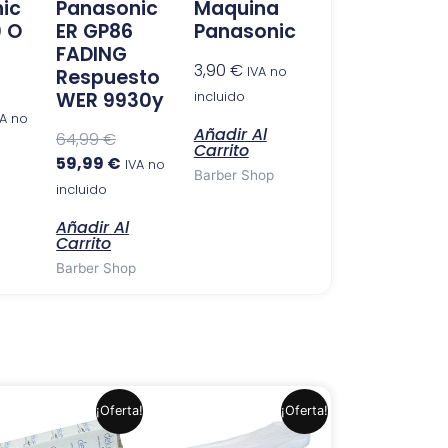
ic
Panasonic
Maquina
0 O
ER GP86
Panasonic
FADING
3,90
€
IVA no
Respuesto
WER 9930y
incluido
VA no
Añadir Al
64,99
€
Carrito
59,99
€
IVA no
Barber Shop
incluido
Añadir Al
Carrito
Barber Shop
El
El
El
El
¡Oferta!
¡Oferta!
precio
precio
precio
precio
original
actual
original
actual