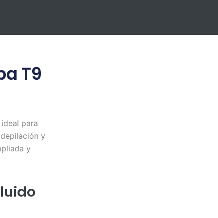
pa T9
 ideal para
 depilación y
mpliada y
luido