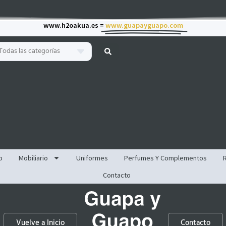
www.h2oakua.es =
www.guapayguapo.com
Todas las categorías
p
Mobiliario
Uniformes
Perfumes Y Complementos
Contacto
Vuelve a Inicio
Contacto