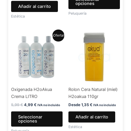
la
opciones
Añadir al carrito
págin
Peluquería
de
Estética
produ
El
El
Este
¡Oferta!
precio
precio
producto
original
actual
era:
es:
tiene
5,99 €.
4,99 €.
múltiples
variantes.
Las
opciones
se
Oxigenada H2oAkua
Rolon Cera Natural (miel)
pueden
Crema LITRO
H2oakua 110gr
elegir
en
5,99
€
4,99
€
Desde
1,35
€
IVA no incluido
IVA no incluido
la
Seleccionar
Añadir al carrito
página
opciones
de
Estética
Peluquería