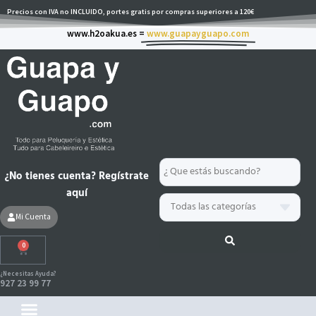
Ir
Precios con IVA no INCLUIDO, portes gratis por compras superiores a 120€
al
www.h2oakua.es =
www.guapayguapo.com
contenido
Search
¿No tienes cuenta? Regístrate
...
aquí
Mi Cuenta
0
Carrito
¿Necesitas Ayuda?
927 23 99 77