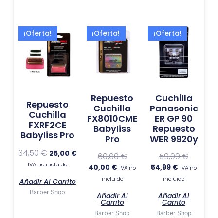
El
El
El
El
El
El
¡Oferta!
¡Oferta!
¡Oferta!
precio
precio
precio
precio
precio
precio
original
actual
actual
original
actual
original
era:
es:
es:
era:
es:
era:
34,50 €.
25,00 €.
40,00 €.
60,00 €.
54,99 €.
59,99 €.
Repuesto
Cuchilla
Repuesto
Cuchilla
Panasonic
Cuchilla
FX8010CME
ER GP 90
FXRF2CE
Babyliss
Repuesto
Babyliss Pro
Pro
WER 9920y
34,50
€
25,00
€
60,00
€
59,99
€
IVA no incluido
40,00
€
54,99
€
IVA no
IVA no
incluido
incluido
Añadir Al Carrito
Barber Shop
Añadir Al
Añadir Al
Carrito
Carrito
Barber Shop
Barber Shop