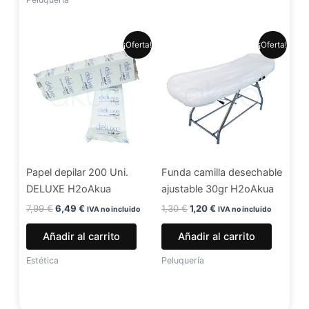
producto
El
El
El
El
¡Oferta!
¡Oferta!
precio
precio
precio
precio
original
actual
original
actual
era:
es:
era:
es:
7,99 €.
6,49 €.
1,30 €.
1,20 €.
Papel depilar 200 Uni.
Funda camilla desechable
DELUXE H2oAkua
ajustable 30gr H2oAkua
7,99
€
6,49
€
1,30
€
1,20
€
IVA no incluido
IVA no incluido
Añadir al carrito
Añadir al carrito
Estética
Peluquería