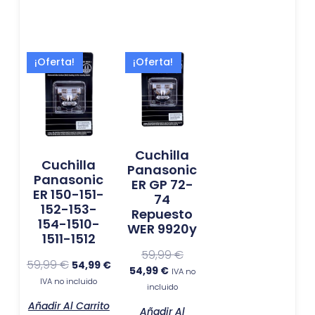
El
El
El
El
¡Oferta!
¡Oferta!
precio
precio
precio
precio
original
actual
actual
original
era:
es:
es:
era:
59,99 €.
54,99 €.
54,99 €.
59,99 €.
Cuchilla
Cuchilla
Panasonic
Panasonic
ER GP 72-
ER 150-151-
74
152-153-
Repuesto
154-1510-
WER 9920y
1511-1512
59,99
€
59,99
€
54,99
€
54,99
€
IVA no
IVA no incluido
incluido
Añadir Al Carrito
Añadir Al