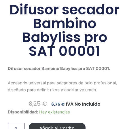
Difusor secador
Bambino
Babyliss pro
SAT 00001
Difusor secador Bambino Babyliss pro SAT 00001.
Accesorio universal para secadores de pelo profesional,
diseñado para definir rizos y aportar volumen.
El
El
8,25
€
IVA No Incluido
6,75
€
Precio
Precio
Difusor
Disponibilidad:
Hay existencias
Original
Actual
secador
Era:
Es:
Bambino
8,25 €.
6,75 €.
Añadir Al Carrito
Babyliss