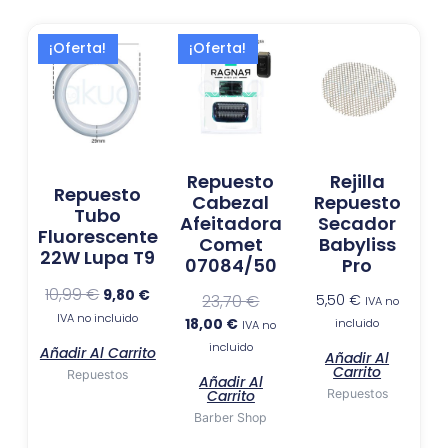
El
El
El
El
¡Oferta!
¡Oferta!
precio
precio
precio
precio
original
actual
actual
original
era:
es:
es:
era:
10,99 €.
9,80 €.
18,00 €.
23,70 €.
Repuesto
Rejilla
Repuesto
Cabezal
Repuesto
Tubo
Afeitadora
Secador
Fluorescente
Comet
Babyliss
22W Lupa T9
07084/50
Pro
10,99
€
9,80
€
23,70
€
5,50
€
IVA no
IVA no incluido
18,00
€
incluido
IVA no
incluido
Añadir Al Carrito
Añadir Al
Carrito
Repuestos
Añadir Al
Carrito
Repuestos
Barber Shop