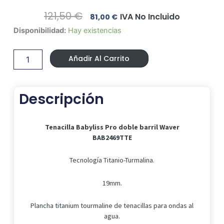
El
El
121,50
€
IVA No Incluido
81,00
€
Precio
Precio
Tenacilla
Disponibilidad:
Hay existencias
Original
Actual
Babyliss
Era:
Es:
Pro
121,50 €.
81,00 €.
Añadir Al Carrito
doble
barril
Waver
BAB2469TTE
Descripción
cantidad
Tenacilla Babyliss Pro doble barril Waver
BAB2469TTE
Tecnología Titanio-Turmalina.
19mm.
Plancha titanium tourmaline de tenacillas para ondas al
agua.