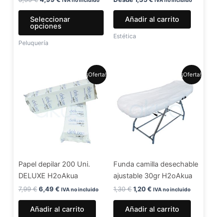
IVA no incluido
IVA no incluido
la
Seleccionar
Añadir al carrito
página
opciones
de
Estética
Peluquería
producto
El
El
El
El
¡Oferta!
¡Oferta!
precio
precio
precio
precio
original
actual
original
actual
era:
es:
era:
es:
7,99 €.
6,49 €.
1,30 €.
1,20 €.
Papel depilar 200 Uni.
Funda camilla desechable
DELUXE H2oAkua
ajustable 30gr H2oAkua
7,99
€
6,49
€
1,30
€
1,20
€
IVA no incluido
IVA no incluido
Añadir al carrito
Añadir al carrito