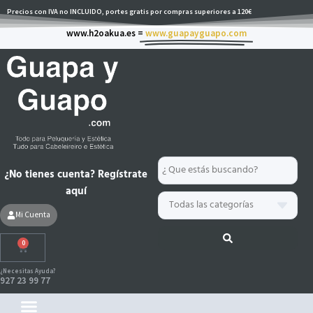
Ir
Precios con IVA no INCLUIDO, portes gratis por compras superiores a 120€
al
www.h2oakua.es =
www.guapayguapo.com
contenido
Search
¿No tienes cuenta? Regístrate
...
aquí
Mi Cuenta
0
Carrito
¿Necesitas Ayuda?
927 23 99 77