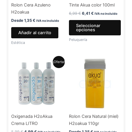
Rolon Cera Azuleno
Tinte Akua color 100ml
pued
H2oakua
elegir
6,99
€
6,41
€
IVA no incluido
en
Desde
1,35
€
IVA no incluido
Seleccionar
la
opciones
Añadir al carrito
págin
Peluquería
de
Estética
produ
El
El
Este
¡Oferta!
precio
precio
producto
original
actual
era:
es:
tiene
5,99 €.
4,99 €.
múltiples
variantes.
Las
opciones
se
Oxigenada H2oAkua
Rolon Cera Natural (miel)
pueden
Crema LITRO
H2oakua 110gr
elegir
en
5,99
€
4,99
€
Desde
1,35
€