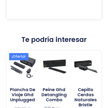
Te podría interesar
El
El
¡Oferta!
precio
precio
actual
original
es:
era:
224,13 €.
339,00 €.
Plancha De
Peine Ghd
Cepillo
Viaje Ghd
Detangling
Cerdas
Unplugged
Combo
Naturales
Bristle