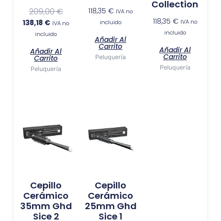
Collection
209,00
€
118,35
€
IVA no
118,35
€
138,18
€
IVA no
incluido
IVA no
incluido
incluido
Añadir Al
Carrito
Añadir Al
Añadir Al
Carrito
Carrito
Peluquería
Peluquería
Peluquería
Cepillo
Cepillo
Cerámico
Cerámico
35mm Ghd
25mm Ghd
Sice 2
Sice 1