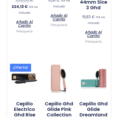
339,00
€
10,91
€
IVA no
44mm Sice
224,13
€
incluido
3 Ghd
IVA no
incluido
Añadir Al
19,83
€
IVA no
Carrito
Añadir Al
incluido
Carrito
Peluquería
Peluquería
Añadir Al
Carrito
Peluquería
El
El
¡Oferta!
precio
precio
actual
original
es:
era:
138,18 €.
209,00 €.
Cepillo
Cepillo Ghd
Cepillo Ghd
Electrico
Glide Pink
Glide
Ghd Rise
Collection
Dreamland