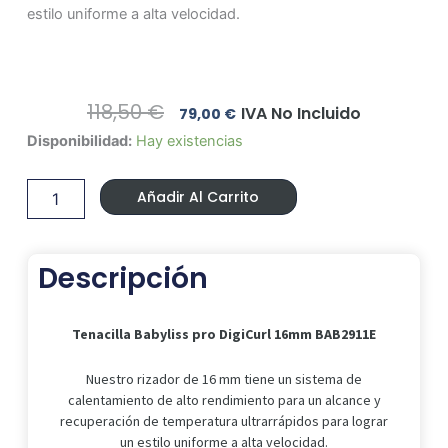
estilo uniforme a alta velocidad.
El
El
118,50
€
IVA No Incluido
79,00
€
Precio
Precio
Tenacilla
Disponibilidad:
Hay existencias
Original
Actual
Babyliss
Era:
Es:
pro
118,50 €.
79,00 €.
Añadir Al Carrito
DigiCurl
16mm
BAB2911E
cantidad
Descripción
Tenacilla Babyliss pro DigiCurl 16mm BAB2911E
Nuestro rizador de 16 mm tiene un sistema de
calentamiento de alto rendimiento para un alcance y
recuperación de temperatura ultrarrápidos para lograr
un estilo uniforme a alta velocidad.