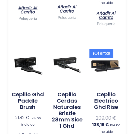
incluido
Añadir Al
Añadir Al
Carrito
Carrito
Añadir Al
Carrito
Peluquería
Peluquería
Peluquería
El
El
¡Oferta!
precio
precio
actual
original
es:
era:
138,18 €.
209,00 €
Cepillo Ghd
Cepillo
Cepillo
Paddle
Cerdas
Electrico
Brush
Naturales
Ghd Rise
Bristle
21,82
€
209,00
€
IVA no
28mm Sice
138,18
€
incluido
1 Ghd
IVA no
incluido