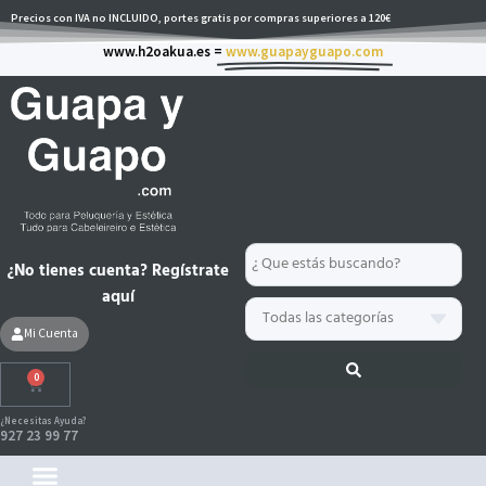
Ir
Precios con IVA no INCLUIDO, portes gratis por compras superiores a 120€
al
www.h2oakua.es =
www.guapayguapo.com
contenido
Search
¿No tienes cuenta? Regístrate
...
aquí
Mi Cuenta
0
Carrito
¿Necesitas Ayuda?
927 23 99 77