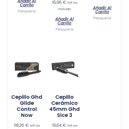
Añadir Al
16,96
€
IVA no
Carrito
Añadir Al
incluido
Peluquería
Carrito
Peluquería
Añadir Al
Carrito
Peluquería
Cepillo Ghd
Cepillo
Glide
Cerámico
Control
45mm Ghd
Now
Sice 3
118,35
€
19,64
€
IVA no
IVA no