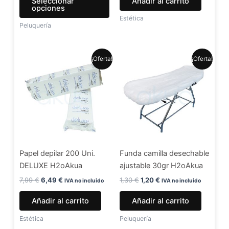
Seleccionar
Añadir al carrito
página
opciones
de
Estética
Peluquería
producto
El
El
El
El
¡Oferta!
¡Oferta!
precio
precio
precio
precio
original
actual
original
actual
era:
es:
era:
es:
7,99 €.
6,49 €.
1,30 €.
1,20 €.
Papel depilar 200 Uni.
Funda camilla desechable
DELUXE H2oAkua
ajustable 30gr H2oAkua
7,99
€
6,49
€
1,30
€
1,20
€
IVA no incluido
IVA no incluido
Añadir al carrito
Añadir al carrito
Estética
Peluquería