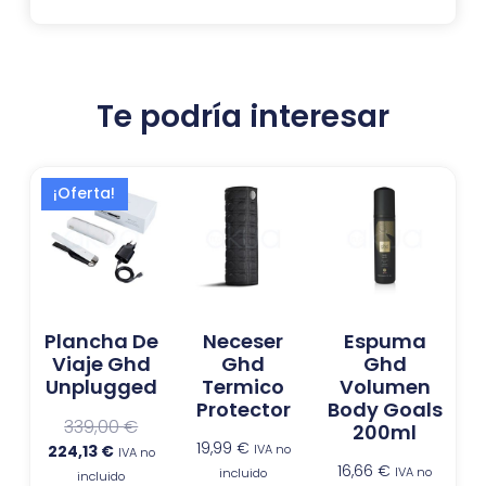
Te podría interesar
El
El
¡Oferta!
precio
precio
actual
original
es:
era:
224,13 €.
339,00 €.
Plancha De
Neceser
Espuma
Viaje Ghd
Ghd
Ghd
Unplugged
Termico
Volumen
Protector
Body Goals
339,00
€
200ml
19,99
€
224,13
€
IVA no
IVA no
16,66
€
IVA no
incluido
incluido