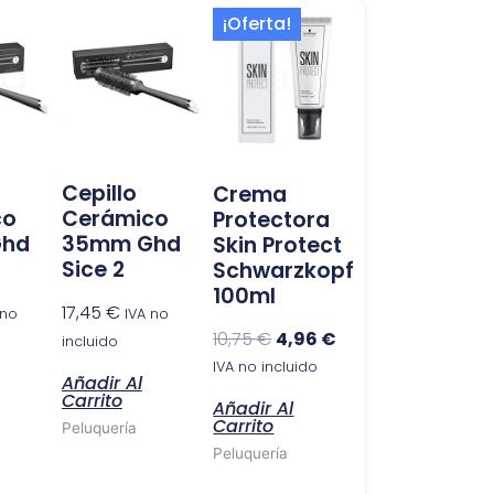
El
El
¡Oferta!
precio
precio
original
actual
era:
es:
10,75 €.
4,96 €.
Cepillo
Crema
co
Cerámico
Protectora
Ghd
35mm Ghd
Skin Protect
Sice 2
Schwarzkopf
100ml
17,45
€
 no
IVA no
10,75
€
4,96
€
incluido
IVA no incluido
Añadir Al
Carrito
Añadir Al
Carrito
Peluquería
Peluquería