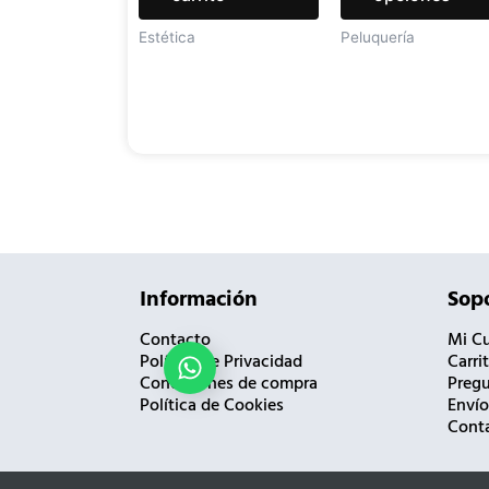
Estética
Peluquería
Información
Sopo
Contacto
Mi C
Política de Privacidad
Carri
¿Necesitas ayuda?
Condiciones de compra
Pregu
Política de Cookies
Envío
Cont