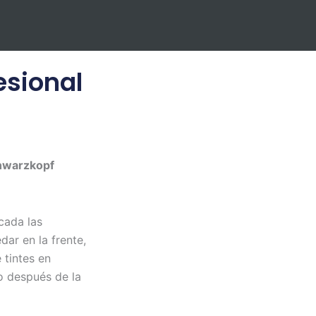
sional
hwarzkopf
cada las
ar en la frente,
 tintes en
o después de la