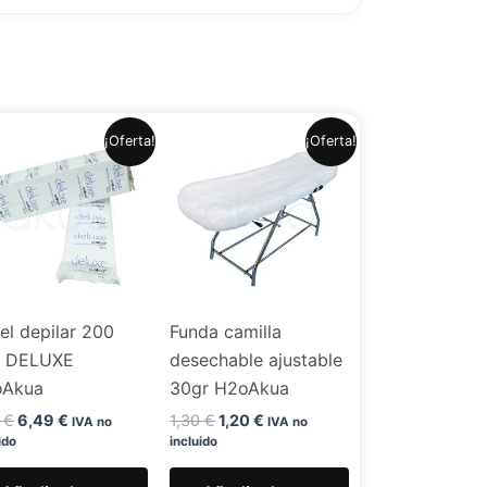
El
El
El
El
¡Oferta!
¡Oferta!
precio
precio
precio
precio
original
actual
original
actual
era:
es:
era:
es:
7,99 €.
6,49 €.
1,30 €.
1,20 €.
el depilar 200
Funda camilla
. DELUXE
desechable ajustable
oAkua
30gr H2oAkua
9
€
6,49
€
1,30
€
1,20
€
IVA no
IVA no
ido
incluido