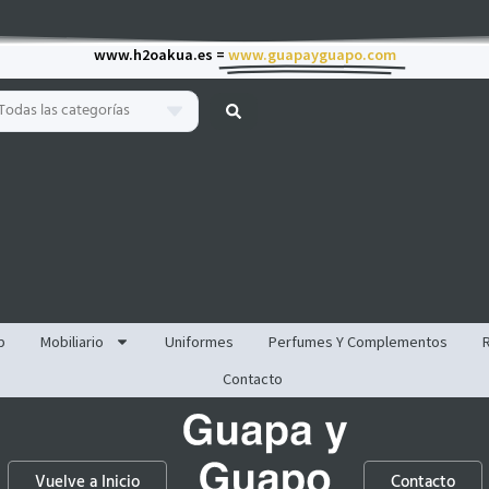
www.h2oakua.es =
www.guapayguapo.com
Todas las categorías
p
Mobiliario
Uniformes
Perfumes Y Complementos
Contacto
Vuelve a Inicio
Contacto