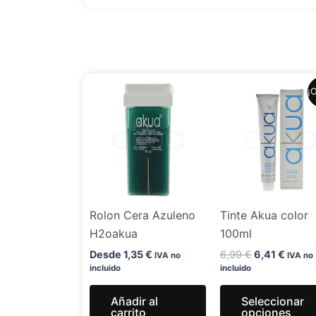
El
El
¡O
precio
precio
original
actual
era:
es:
6,99 €.
6,41 €
Rolon Cera Azuleno
Tinte Akua color
H2oakua
100ml
Desde
1,35
€
6,99
€
6,41
€
IVA no
IVA no
incluido
incluido
Añadir al
Seleccionar
carrito
opciones