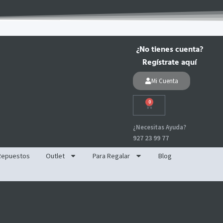
¿No tienes cuenta?
Regístrate aquí
Mi Cuenta
0
Carrito
¿Necesitas Ayuda?
927 23 99 77
Repuestos
Outlet
Para Regalar
Blog