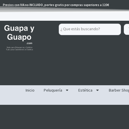
Ir
Precios con IVA no INCLUIDO, portes gratis por compras superiores a 120€
al
contenido
Search
...
Inicio
Peluquería
Estética
Barber Sho