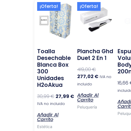
El
El
El
El
¡Oferta!
¡Oferta!
precio
precio
precio
precio
original
actual
original
actual
era:
es:
era:
es:
30,99 €.
27,99 €.
419,00 €.
277,02 €.
Toalla
Plancha Ghd
Esp
Desechable
Duet 2 En 1
Vol
Blanca Box
Body
419,00
€
300
200
277,02
€
Unidades
IVA no
16,66
H2oAkua
incluido
incluid
Añadir Al
30,99
€
27,99
€
Carrito
Añadi
IVA no incluido
Carri
Peluquería
Peluqu
Añadir Al
Carrito
Estética