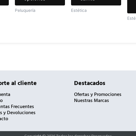
de
de
Peluquería
Estética
producto
producto
Esté
rte al cliente
Destacados
uenta
Ofertas y Promociones
to
Nuestras Marcas
ntas Frecuentes
s y Devoluciones
acto