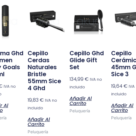
uma Ghd
Cepillo
Cepillo Ghd
Cepillo
umen
Cerdas
Glide Gift
Cerámi
 Goals
Naturales
Set
45mm 
ml
Bristle
Sice 3
134,99
€
IVA no
55mm Sice
€
19,64
€
IVA no
IVA
4 Ghd
incluido
o
incluido
Añadir Al
19,83
€
IVA no
Carrito
r Al
Añadir Al
incluido
to
Carrito
Peluquería
ería
Peluquería
Añadir Al
Carrito
Peluquería