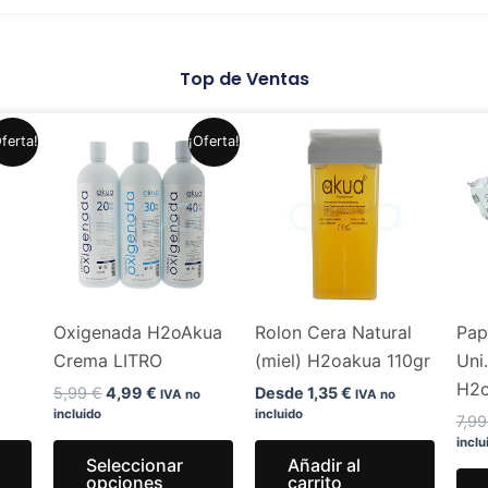
Top de Ventas
El
El
Este
Este
ferta!
¡Oferta!
precio
precio
producto
producto
original
actual
era:
es:
tiene
tiene
.
5,99 €.
4,99 €.
múltiples
múltiples
variantes.
variantes.
Las
Las
opciones
opciones
Oxigenada H2oAkua
Rolon Cera Natural
Pap
se
se
Crema LITRO
(miel) H2oakua 110gr
Uni
pueden
pueden
H2
elegir
elegir
5,99
€
4,99
€
Desde
1,35
€
IVA no
IVA no
incluido
incluido
en
en
7,9
inclu
la
la
Seleccionar
Añadir al
página
página
opciones
carrito