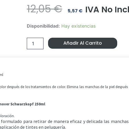
El
El
12,05
€
IVA No Inc
5,57
€
Precio
Precio
Quitamanchas
Disponibilidad:
Hay existencias
Original
Actual
Profesional
Stain
Era:
Es:
Remover
Añadir Al Carrito
Schwarzkopf
12,05 €.
5,57 €.
250ml
cantidad
ml
olor después de los tratamientos de color. Elimina las manchas de la piel después
mover Schwarzkopf 250ml
oloración.
 formulado para retirar de manera eficaz y delicada las manchas
aplicación de tintes en peluquería.