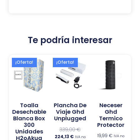
Te podría interesar
El
El
El
El
¡Oferta!
¡Oferta!
precio
precio
precio
precio
actual
original
actual
original
es:
era:
es:
era:
27,99 €.
30,99 €.
224,13 €.
339,00 €.
Toalla
Plancha De
Neceser
Desechable
Viaje Ghd
Ghd
Blanca Box
Unplugged
Termico
300
Protector
339,00
€
Unidades
19,99
€
224,13
€
IVA no
H2oAkua
IVA no