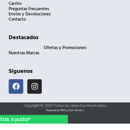
Carrito
Preguntas Frecuentes
Envíos y Devoluciones
Contacto
Destacados
Ofertas y Promociones
Nuestras Marcas
Síguenos
F
I
a
n
c
s
e
t
Copyright © 2026 Todos los derechos Reservados
b
a
Powered by RDXsystem Servers
o
g
itas Ayuda?
o
r