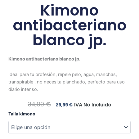
Kimono
antibacteriano
blanco jp.
Kimono antibacteriano blanco jp.
Ideal para tu profesión, repele pelo, agua, manchas,
transpirable , no necesita planchado, perfecto para uso
diario intenso.
El
El
34,99
€
IVA No Incluido
29,99
€
Precio
Precio
Kimono
Talla kimono
Original
Actual
antibacteriano
Era:
Es:
blanco
34,99 €.
29,99 €.
jp.
cantidad