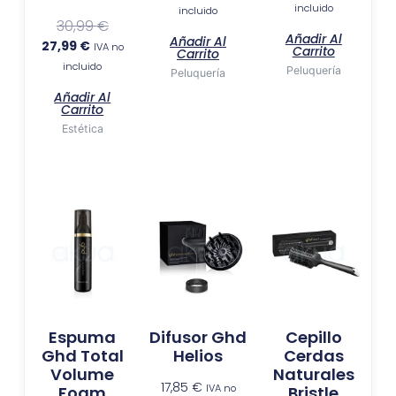
incluido
incluido
30,99
€
Añadir Al
Añadir Al
27,99
€
IVA no
Carrito
Carrito
incluido
Peluquería
Peluquería
Añadir Al
Carrito
Estética
Espuma
Difusor Ghd
Cepillo
Ghd Total
Helios
Cerdas
Volume
Naturales
17,85
€
IVA no
Foam
Bristle