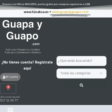
Ir
Precios con IVA no INCLUIDO, portes gratis por compras superiores a 120€
al
www.h2oakua.es =
www.guapayguapo.com
contenido
Search
¿No tienes cuenta? Regístrate
...
aquí
Mi Cuenta
0
Carrito
¿Necesitas Ayuda?
927 23 99 77