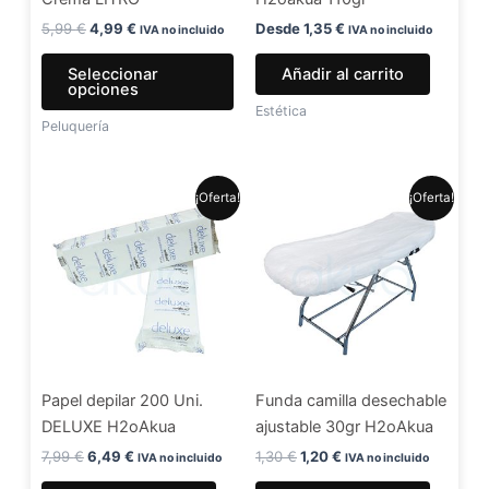
elegir
en
5,99
€
4,99
€
Desde
1,35
€
IVA no incluido
IVA no incluido
la
Seleccionar
Añadir al carrito
página
opciones
de
Estética
Peluquería
producto
El
El
El
El
¡Oferta!
¡Oferta!
precio
precio
precio
precio
original
actual
original
actual
era:
es:
era:
es:
7,99 €.
6,49 €.
1,30 €.
1,20 €.
Papel depilar 200 Uni.
Funda camilla desechable
DELUXE H2oAkua
ajustable 30gr H2oAkua
7,99
€
6,49
€
1,30
€
1,20
€
IVA no incluido
IVA no incluido