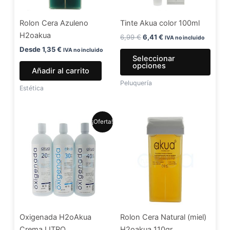
opci
se
Rolon Cera Azuleno
Tinte Akua color 100ml
pued
H2oakua
elegir
6,99
€
6,41
€
IVA no incluido
en
Desde
1,35
€
IVA no incluido
Seleccionar
la
opciones
Añadir al carrito
págin
Peluquería
de
Estética
produ
El
El
Este
¡Oferta!
precio
precio
producto
original
actual
era:
es:
tiene
5,99 €.
4,99 €.
múltiples
variantes.
Las
opciones
se
Oxigenada H2oAkua
Rolon Cera Natural (miel)
pueden
Crema LITRO
H2oakua 110gr