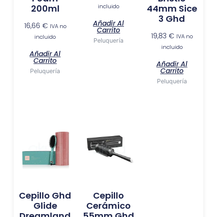
incluido
200ml
44mm Sice
3 Ghd
Añadir Al
16,66
€
IVA no
Carrito
19,83
€
IVA no
incluido
Peluquería
incluido
Añadir Al
Carrito
Añadir Al
Carrito
Peluquería
Peluquería
Cepillo Ghd
Cepillo
Glide
Cerámico
Dreamland
55mm Ghd