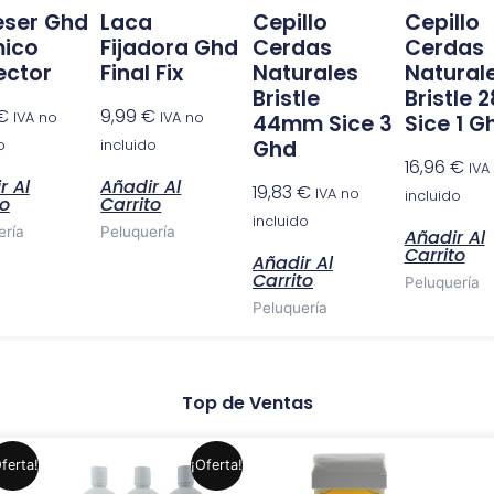
ser Ghd
Laca
Cepillo
Cepillo
mico
Fijadora Ghd
Cerdas
Cerdas
ector
Final Fix
Naturales
Natural
Bristle
Bristle
€
9,99
€
IVA no
IVA no
44mm Sice 3
Sice 1 G
Ghd
o
incluido
16,96
€
IVA
r Al
Añadir Al
19,83
€
IVA no
incluido
to
Carrito
incluido
ería
Peluquería
Añadir Al
Carrito
Añadir Al
Carrito
Peluquería
Peluquería
Top de Ventas
El
El
Este
Este
ferta!
¡Oferta!
precio
precio
producto
producto