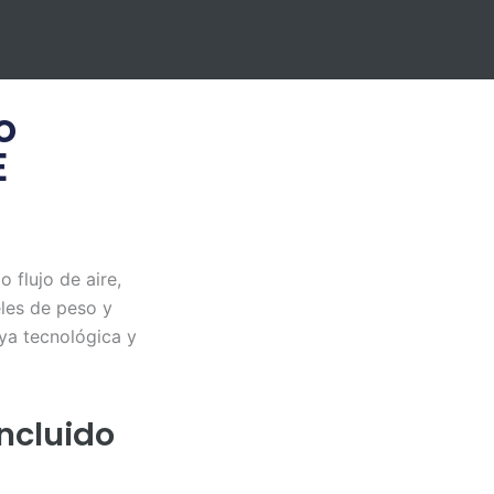
o
E
 flujo de aire,
eles de peso y
oya tecnológica y
Incluido