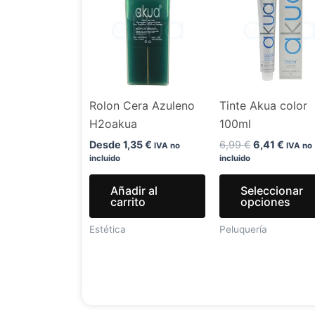
original
actual
era:
es:
6,99 €.
6,41 €
Rolon Cera Azuleno
Tinte Akua color
H2oakua
100ml
Desde
1,35
€
6,99
€
6,41
€
IVA no
IVA no
incluido
incluido
Añadir al
Seleccionar
carrito
opciones
Estética
Peluquería