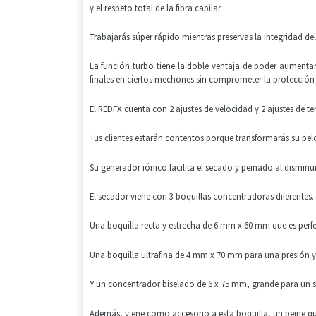
y el respeto total de la fibra capilar.
Trabajarás súper rápido mientras preservas la integridad del 
La función turbo tiene la doble ventaja de poder aumentar
finales en ciertos mechones sin comprometer la protección 
El REDFX cuenta con 2 ajustes de velocidad y 2 ajustes de te
Tus clientes estarán contentos porque transformarás su pelo 
Su generador iónico facilita el secado y peinado al disminuir
El secador viene con 3 boquillas concentradoras diferentes.
Una boquilla recta y estrecha de 6 mm x 60 mm que es perfect
Una boquilla ultrafina de 4 mm x 70 mm para una presión y
Y un concentrador biselado de 6 x 75 mm, grande para un s
Además, viene como accesorio a esta boquilla, un peine que