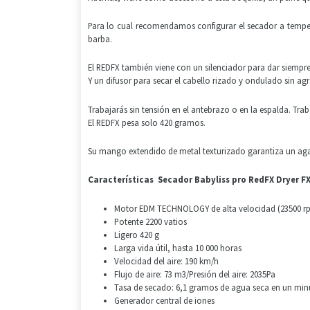
Para lo cual recomendamos configurar el secador a temperat
barba.
El REDFX también viene con un silenciador para dar siempr
Y un difusor para secar el cabello rizado y ondulado sin a
Trabajarás sin tensión en el antebrazo o en la espalda. Trab
El REDFX pesa solo 420 gramos.
Su mango extendido de metal texturizado garantiza un agar
Características Secador Babyliss pro RedFX Dryer 
Motor EDM TECHNOLOGY de alta velocidad (23500 r
Potente 2200 vatios
Ligero 420 g
Larga vida útil, hasta 10 000 horas
Velocidad del aire: 190 km/h
Flujo de aire: 73 m3/Presión del aire: 2035Pa
Tasa de secado: 6,1 gramos de agua seca en un min
Generador central de iones