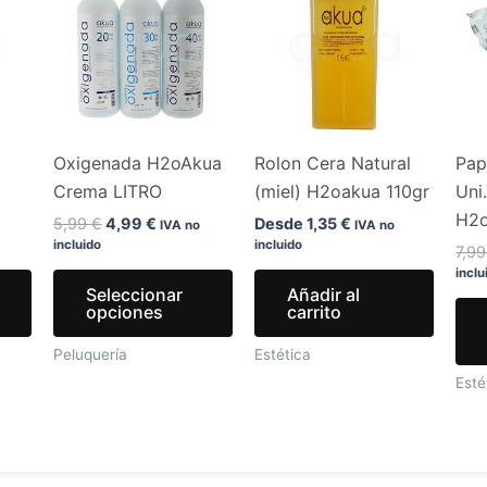
original
actual
era:
es:
tiene
tiene
.
5,99 €.
4,99 €.
múltiples
múltiples
variantes.
variantes.
Las
Las
opciones
opciones
Oxigenada H2oAkua
Rolon Cera Natural
Pap
se
se
Crema LITRO
(miel) H2oakua 110gr
Uni
pueden
pueden
H2
elegir
elegir
5,99
€
4,99
€
Desde
1,35
€
IVA no
IVA no
incluido
incluido
en
en
7,9
inclu
la
la
Seleccionar
Añadir al
página
página
opciones
carrito
de
de
Peluquería
Estética
producto
producto
Esté