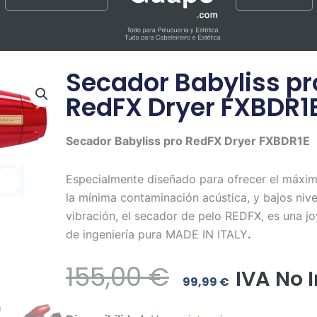
Secador Babyliss pr
RedFX Dryer FXBDR1
Secador Babyliss pro RedFX Dryer FXBDR1E
Especialmente diseñado para ofrecer el máximo
la mínima contaminación acústica, y bajos niv
vibración, el secador de pelo REDFX, es una j
de ingeniería pura MADE IN ITALY
.
El
El
155,00
€
IVA No 
99,99
€
Precio
Precio
Secador