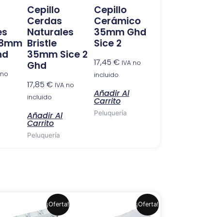
Cepillo
Cepillo
Cerdas
Cerámico
es
Naturales
35mm Ghd
 28mm
Bristle
Sice 2
hd
35mm Sice 2
17,45
€
IVA no
Ghd
 no
incluido
17,85
€
IVA no
Añadir Al
incluido
Carrito
Peluquería
Añadir Al
Carrito
Peluquería
El
El
El
El
¡Oferta!
¡Oferta!
precio
precio
precio
precio