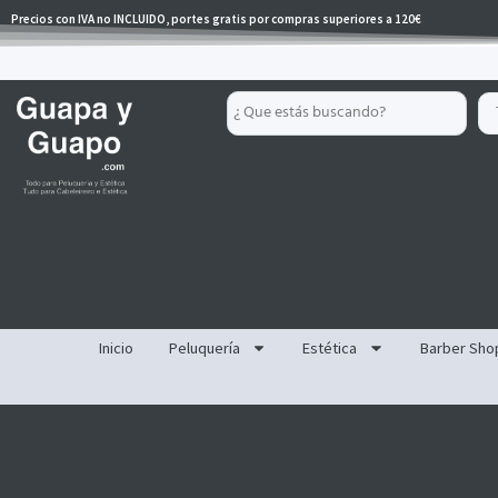
Ir
Precios con IVA no INCLUIDO, portes gratis por compras superiores a 120€
al
contenido
Search
...
Inicio
Peluquería
Estética
Barber Sho