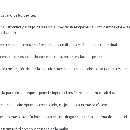
cabello de tus clientes.
 la velocidad y el flujo de aire sin aumentar la temperatura. Esto permite que el
del cabello.
mperatura para máxima flexibilidad, y un disparo en frío para el toque final.
en un hermoso cabello con estructura, brillante y fácil de peinar.
 la tensión eléctrica en la superficie. Resultando en un cabello liso (sin encrespamie
a para alisar porque le permite lograr la tensión requerida en el cabello.
 caudal de aire óptimo y controlado, mejorando aún más la eficiencia.
ecado más suave; Su forma, ligeramente diagonal, adopta la forma de un pincel.
 permitirá el secado y peinado de la barba.