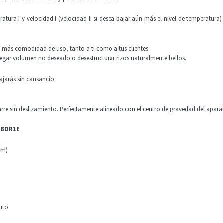
ura I y velocidad I (velocidad II si desea bajar aún más el nivel de temperatura)
e más comodidad de uso, tanto a ti como a tus clientes.
gregar volumen no deseado o desestructurar rizos naturalmente bellos.
ajarás sin cansancio.
re sin deslizamiento. Perfectamente alineado con el centro de gravedad del aparat
FXBDR1E
pm)
uto