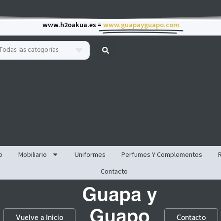
www.h2oakua.es =
www.guapayguapo.com
Todas las categorías
p
Mobiliario
Uniformes
Perfumes Y Complementos
Contacto
Vuelve a Inicio
Contacto