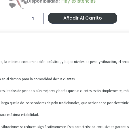
Disponibilidad:
Hay existencias
Original
Actual
Babyliss
pro
Era:
Es:
RedFX
Añadir Al Carrito
Dryer
155,00 €.
99,99 
FXBDR1E
cantidad
e, la mínima contaminación acústica, y bajos niveles de peso y vibración, el sec
 en el tiempo para la comodidad de tus clientes.
resultados de peinado aún mejores y harás que tus clientes están simplemente, más
ás larga que la de los secadores de pelo tradicionales, que accionados por electróni
 para máxima estabilidad.
 vibraciones se reducen significativamente. Esta característica exclusiva te garanti