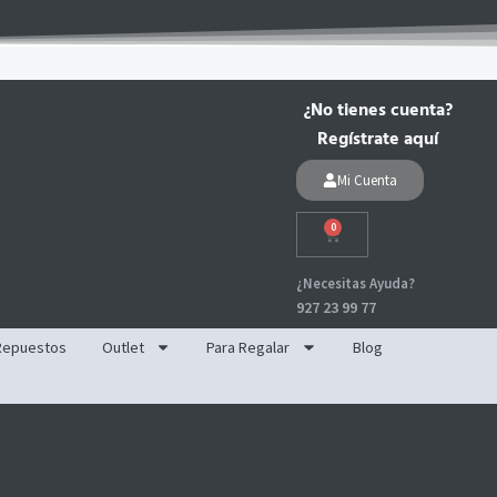
¿No tienes cuenta?
Regístrate aquí
Mi Cuenta
0
Carrito
¿Necesitas Ayuda?
927 23 99 77
Repuestos
Outlet
Para Regalar
Blog