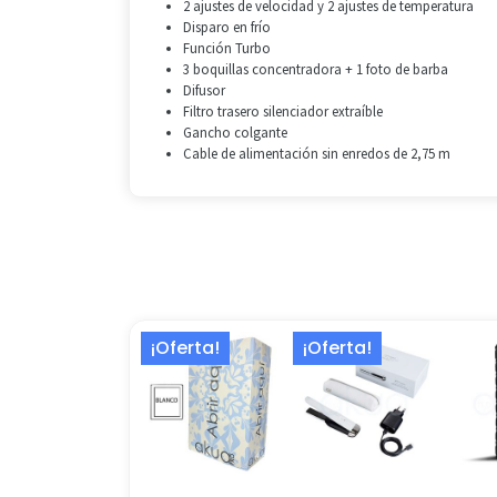
2 ajustes de velocidad y 2 ajustes de temperatura
Disparo en frío
Función Turbo
3 boquillas concentradora + 1 foto de barba
Difusor
Filtro trasero silenciador extraíble
Gancho colgante
Cable de alimentación sin enredos de 2,75 m
El
El
El
El
¡Oferta!
¡Oferta!
precio
precio
precio
precio
original
actual
original
actual
era:
es:
era:
es:
30,99 €.
27,99 €.
339,00 €.
224,13 €.