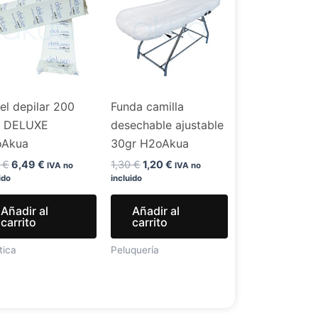
original
actual
original
actual
era:
es:
era:
es:
7,99 €.
6,49 €.
1,30 €.
1,20 €.
el depilar 200
Funda camilla
. DELUXE
desechable ajustable
oAkua
30gr H2oAkua
9
€
6,49
€
1,30
€
1,20
€
IVA no
IVA no
ido
incluido
Añadir al
Añadir al
carrito
carrito
tica
Peluquería