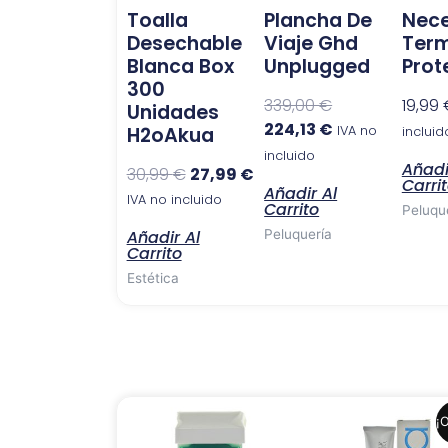
Toalla
Plancha De
Nece
Desechable
Viaje Ghd
Ter
Blanca Box
Unplugged
Prot
300
339,00
€
19,99
Unidades
224,13
€
H2oAkua
IVA no
incluid
incluido
Añadi
30,99
€
27,99
€
Carri
Añadir Al
IVA no incluido
Carrito
Peluqu
Añadir Al
Peluquería
Carrito
Estética
El
El
¡O
precio
precio