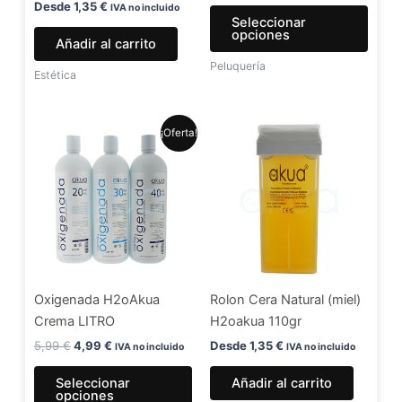
en
Desde
1,35
€
IVA no incluido
Seleccionar
la
opciones
Añadir al carrito
págin
Peluquería
de
Estética
produ
El
El
Este
¡Oferta!
precio
precio
producto
original
actual
era:
es:
tiene
5,99 €.
4,99 €.
múltiples
variantes.
Las
opciones
se
Oxigenada H2oAkua
Rolon Cera Natural (miel)
pueden
Crema LITRO
H2oakua 110gr
elegir
en
5,99
€
4,99
€
Desde
1,35
€
IVA no incluido
IVA no incluido
la
Seleccionar
Añadir al carrito
página
opciones