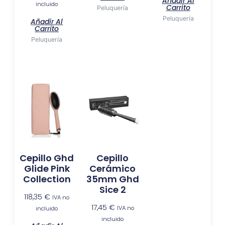
Añadir Al
incluido
Carrito
Peluquería
Peluquería
Añadir Al
Carrito
Peluquería
Cepillo Ghd
Cepillo
Glide Pink
Cerámico
Collection
35mm Ghd
Sice 2
118,35
€
IVA no
17,45
€
IVA no
incluido
incluido