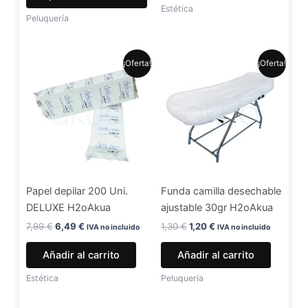
de
Estética
Peluquería
producto
El
El
El
El
¡Oferta!
¡Oferta!
precio
precio
precio
precio
original
actual
original
actual
era:
es:
era:
es:
7,99 €.
6,49 €.
1,30 €.
1,20 €.
Papel depilar 200 Uni.
Funda camilla desechable
DELUXE H2oAkua
ajustable 30gr H2oAkua
7,99
€
6,49
€
1,30
€
1,20
€
IVA no incluido
IVA no incluido
Añadir al carrito
Añadir al carrito
Estética
Peluquería