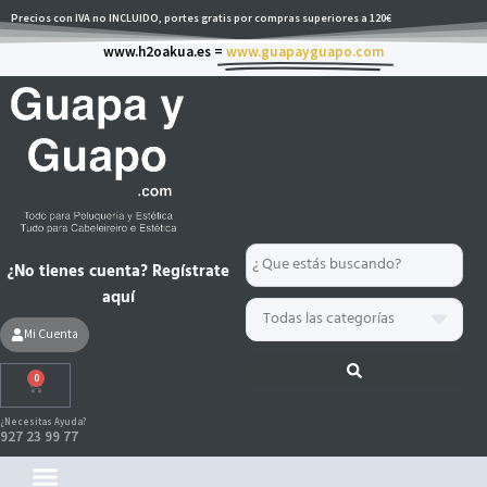
Ir
Precios con IVA no INCLUIDO, portes gratis por compras superiores a 120€
al
www.h2oakua.es =
www.guapayguapo.com
contenido
Search
¿No tienes cuenta? Regístrate
...
aquí
Mi Cuenta
0
Carrito
¿Necesitas Ayuda?
927 23 99 77