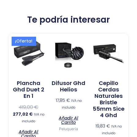
Te podría interesar
El
El
¡Oferta!
precio
precio
actual
original
es:
era:
277,02 €.
419,00 €.
Plancha
Difusor Ghd
Cepillo
Ghd Duet 2
Helios
Cerdas
En 1
Naturales
17,85
€
IVA no
Bristle
419,00
€
incluido
55mm Sice
277,02
€
4 Ghd
IVA no
Añadir Al
incluido
Carrito
19,83
€
IVA no
Peluquería
Añadir Al
incluido
Carrito