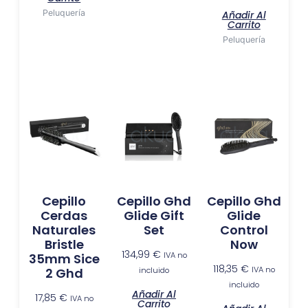
Peluquería
Añadir Al
Carrito
Peluquería
Cepillo
Cepillo Ghd
Cepillo Ghd
Cerdas
Glide Gift
Glide
Naturales
Set
Control
Bristle
Now
134,99
€
IVA no
35mm Sice
118,35
€
IVA no
incluido
2 Ghd
incluido
Añadir Al
17,85
€
IVA no
Carrito