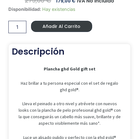
279,00
€
IVA No Incluido
179,00
€
Precio
Precio
Plancha
Disponibilidad:
Hay existencias
Original
Actual
ghd
Era:
Es:
Gold
279,00 €.
179,00 €.
Añadir Al Carrito
gift
set
cantidad
Descripción
Plancha ghd Gold gift set
Haz brillar a tu persona especial con el set de regalo
ghd gold®.
Lleva el peinado a otro nivel y atrévete con nuevos
looks con la plancha de pelo profesional ghd gold® con
la que conseguirás un cabello más suave, brillante y de
aspecto visiblemente más sano*.
Luce un alisado pulido y perfecto con la ghd gold®