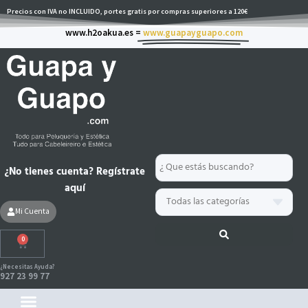
Ir
Precios con IVA no INCLUIDO, portes gratis por compras superiores a 120€
al
www.h2oakua.es =
www.guapayguapo.com
contenido
Search
¿No tienes cuenta? Regístrate
...
aquí
Mi Cuenta
0
Carrito
¿Necesitas Ayuda?
927 23 99 77