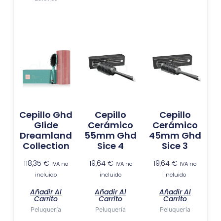
Cepillo Ghd
Cepillo
Cepillo
Glide
Cerámico
Cerámico
Dreamland
55mm Ghd
45mm Ghd
Collection
Sice 4
Sice 3
118,35
€
19,64
€
19,64
€
IVA no
IVA no
IVA no
incluido
incluido
incluido
Añadir Al
Añadir Al
Añadir Al
Carrito
Carrito
Carrito
Peluquería
Peluquería
Peluquería