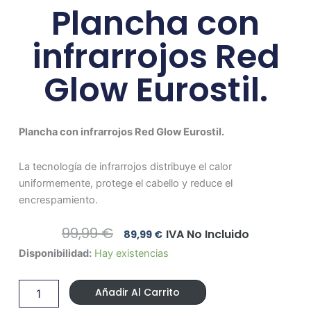
Plancha con
infrarrojos Red
Glow Eurostil.
Plancha con infrarrojos Red Glow Eurostil.
La tecnología de infrarrojos distribuye el calor
uniformemente, protege el cabello y reduce el
encrespamiento.
El
El
99,99
€
IVA No Incluido
89,99
€
Precio
Precio
Plancha
Disponibilidad:
Hay existencias
Original
Actual
con
Era:
Es:
infrarrojos
99,99 €.
89,99 €.
Añadir Al Carrito
Red
Glow