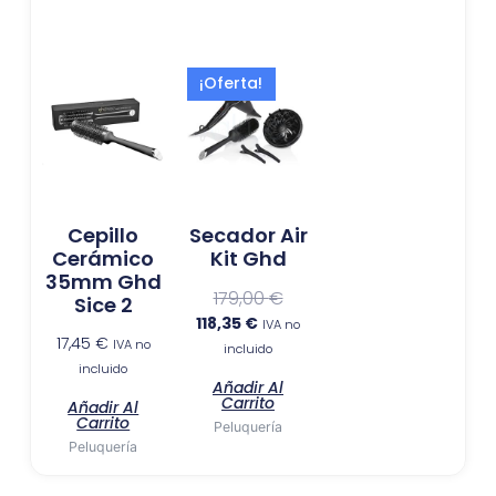
El
El
¡Oferta!
precio
precio
actual
original
es:
era:
118,35 €.
179,00 €.
Cepillo
Secador Air
Cerámico
Kit Ghd
35mm Ghd
179,00
€
Sice 2
118,35
€
IVA no
17,45
€
IVA no
incluido
incluido
Añadir Al
Carrito
Añadir Al
Carrito
Peluquería
Peluquería