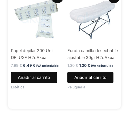
original
actual
original
actual
era:
es:
era:
es:
7,99 €.
6,49 €.
1,30 €.
1,20 €.
Papel depilar 200 Uni.
Funda camilla desechable
DELUXE H2oAkua
ajustable 30gr H2oAkua
7,99
€
6,49
€
1,30
€
1,20
€
IVA no incluido
IVA no incluido
Añadir al carrito
Añadir al carrito
Estética
Peluquería