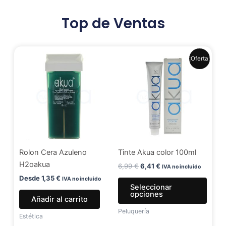
Top de Ventas
El
El
Este
¡Oferta!
precio
precio
produ
original
actual
era:
es:
tiene
6,99 €.
6,41 €.
múlti
varia
Las
opci
se
Rolon Cera Azuleno
Tinte Akua color 100ml
pued
H2oakua
elegir
6,99
€
6,41
€
IVA no incluido
en
Desde
1,35
€
IVA no incluido
Seleccionar
la
opciones
Añadir al carrito
págin
Peluquería
de
Estética