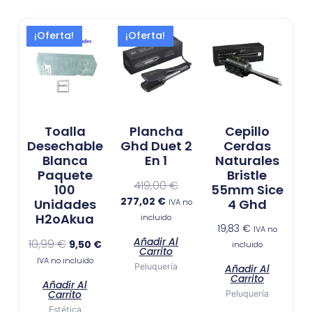
El
El
El
El
¡Oferta!
¡Oferta!
precio
precio
precio
precio
original
actual
actual
original
era:
es:
es:
era:
10,99 €.
9,50 €.
277,02 €.
419,00 €.
Toalla
Plancha
Cepillo
Desechable
Ghd Duet 2
Cerdas
Blanca
En 1
Naturales
Paquete
Bristle
419,00
€
100
55mm Sice
277,02
€
Unidades
4 Ghd
IVA no
H2oAkua
incluido
19,83
€
IVA no
Añadir Al
10,99
€
9,50
€
incluido
Carrito
IVA no incluido
Peluquería
Añadir Al
Carrito
Añadir Al
Carrito
Peluquería
Estética