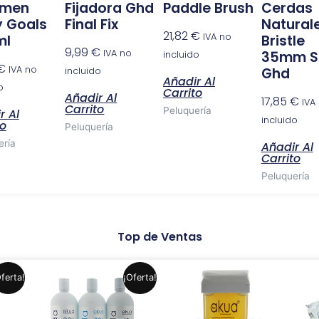
umen
Fijadora Ghd
Paddle Brush
Cerdas
 Goals
Final Fix
Natural
21,82
€
IVA no
ml
Bristle
9,99
€
IVA no
35mm Si
incluido
€
IVA no
Ghd
incluido
Añadir Al
o
Carrito
Añadir Al
17,85
€
IVA
Carrito
Peluquería
r Al
incluido
to
Peluquería
ería
Añadir Al
Carrito
Peluquería
Top de Ventas
El
El
Este
Este
ferta!
¡Oferta!
precio
precio
producto
producto
original
actual
era:
es:
tiene
tiene