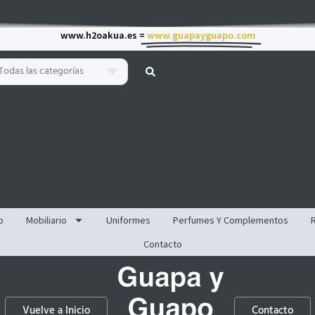
www.h2oakua.es =
www.guapayguapo.com
Todas las categorías
p
Mobiliario
Uniformes
Perfumes Y Complementos
Contacto
Vuelve a Inicio
Contacto