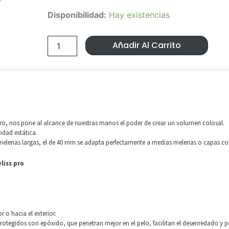
Precio
Precio
Cepillo
Disponibilidad:
Hay existencias
Original
Actual
Rotativo
Moldeador
Era:
Es:
Babyliss
Añadir Al Carrito
pro
98,00 €.
72,00 €
cantidad
pro, nos pone al alcance de nuestras manos el poder de crear un volumen colosal.
idad estática.
melenas largas, el de 40 mm se adapta perfectamente a medias melenas o capas corta
liss pro
r o hacia el exterior.
rotegidos con epóxido, que penetran mejor en el pelo, facilitan el desenredado y 