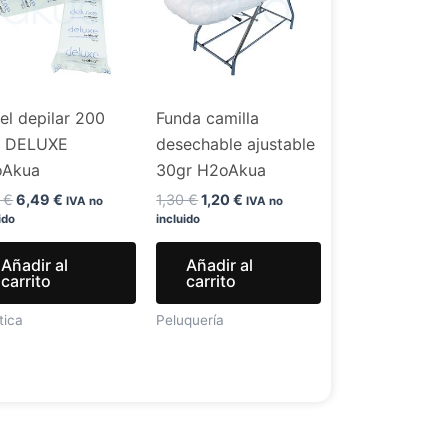
7,99 €.
6,49 €.
1,30 €.
1,20 €.
el depilar 200
Funda camilla
. DELUXE
desechable ajustable
oAkua
30gr H2oAkua
9
€
6,49
€
1,30
€
1,20
€
IVA no
IVA no
ido
incluido
Añadir al
Añadir al
carrito
carrito
tica
Peluquería