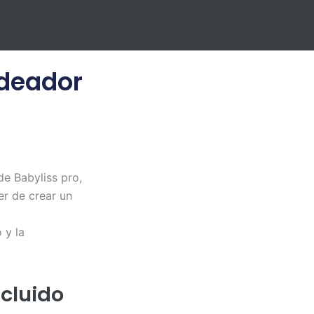
ldeador
de Babyliss pro,
er de crear un
 y la
ncluido