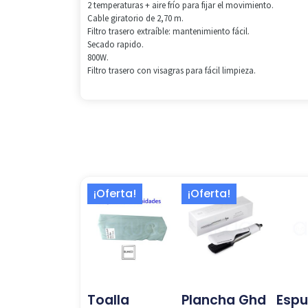
2 temperaturas + aire frío para fijar el movimiento.
Cable giratorio de 2,70 m.
Filtro trasero extraíble: mantenimiento fácil.
Secado rapido.
800W.
Filtro trasero con visagras para fácil limpieza.
El
El
El
El
¡Oferta!
¡Oferta!
precio
precio
precio
precio
original
actual
original
actual
era:
es:
era:
es:
10,99 €.
9,50 €.
419,00 €.
277,02 €.
Toalla
Plancha Ghd
Esp