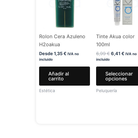
6,99 €.
6,41 €
Rolon Cera Azuleno
Tinte Akua color
H2oakua
100ml
Desde
1,35
€
6,99
€
6,41
€
IVA no
IVA no
incluido
incluido
Añadir al
Seleccionar
carrito
opciones
Estética
Peluquería