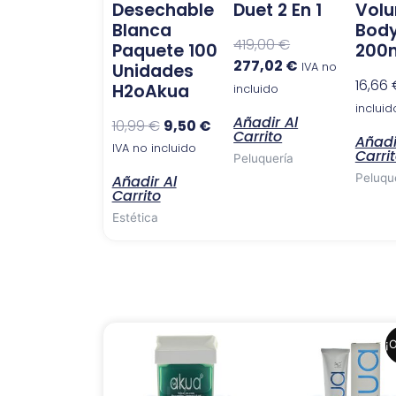
Desechable
Duet 2 En 1
Vol
Blanca
Body
419,00
€
Paquete 100
200
277,02
€
Unidades
IVA no
16,66
H2oAkua
incluido
incluid
Añadir Al
10,99
€
9,50
€
Carrito
Añadi
IVA no incluido
Carri
Peluquería
Peluqu
Añadir Al
Carrito
Estética
El
El
¡O
precio
precio
original
actual
era:
es: