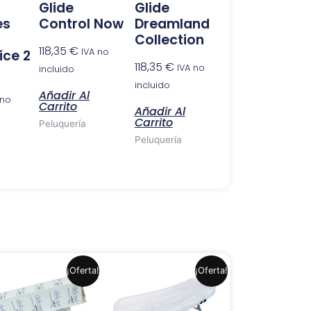
Glide
Glide
es
Control Now
Dreamland
Collection
118,35
€
IVA no
ce 2
118,35
€
IVA no
incluido
incluido
Añadir Al
 no
Carrito
Añadir Al
Carrito
Peluquería
Peluquería
El
El
El
El
¡Oferta!
¡Oferta!
precio
precio
precio
precio
original
actual
original
actual
era:
es:
era:
es: