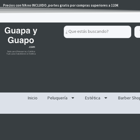
Ir
Precios con IVA no INCLUIDO, portes gratis por compras superiores a 120€
al
contenido
Search
...
Inicio
Peluquería
Estética
Barber Sho