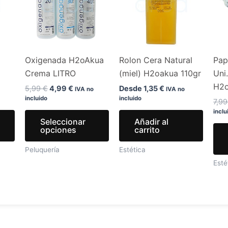
.
5,99 €.
4,99 €.
múltiples
múltiples
variantes.
variantes.
Las
Las
opciones
opciones
Oxigenada H2oAkua
Rolon Cera Natural
Pap
se
se
Crema LITRO
(miel) H2oakua 110gr
Uni
pueden
pueden
H2
elegir
elegir
5,99
€
4,99
€
Desde
1,35
€
IVA no
IVA no
incluido
incluido
en
en
7,9
inclu
la
la
Seleccionar
Añadir al
página
página
opciones
carrito
de
de
Peluquería
Estética
producto
producto
Esté