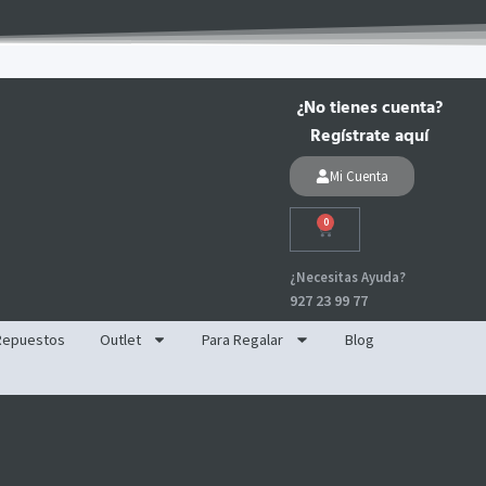
¿No tienes cuenta?
Regístrate aquí
Mi Cuenta
0
Carrito
¿Necesitas Ayuda?
927 23 99 77
Repuestos
Outlet
Para Regalar
Blog