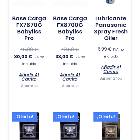
30,00 €.
45,00 €.
33,00 €.
49,50 €.
Base Carga
Base Carga
Lubricante
FX7870G
FX8700G
Panasonic
Babyliss
Babyliss
Spray Fresh
Pro
Pro
Oiler
45,00
€
49,50
€
6,99
€
IVA no
30,00
€
33,00
€
incluido
IVA no
IVA no
incluido
incluido
Añadir Al
Carrito
Añadir Al
Añadir Al
Carrito
Carrito
Barber Shop
Aparatos
Aparatos
El
El
El
El
El
El
¡Oferta!
¡Oferta!
¡Oferta!
precio
precio
precio
precio
precio
precio
actual
original
actual
original
actual
original
es:
era:
es:
era:
es:
era: