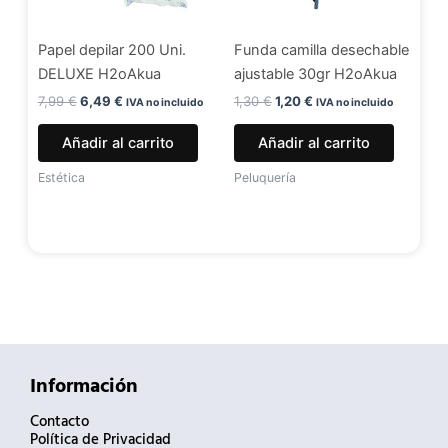
Papel depilar 200 Uni.
Funda camilla desechable
DELUXE H2oAkua
ajustable 30gr H2oAkua
7,99
€
6,49
€
1,30
€
1,20
€
IVA no incluido
IVA no incluido
Añadir al carrito
Añadir al carrito
Estética
Peluquería
Información
Contacto
Política de Privacidad