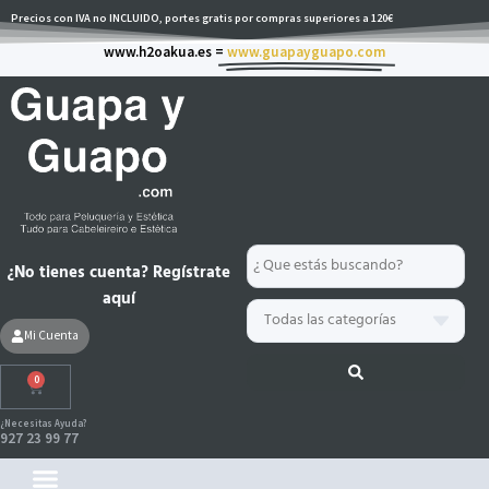
Ir
Precios con IVA no INCLUIDO, portes gratis por compras superiores a 120€
al
www.h2oakua.es =
www.guapayguapo.com
contenido
Search
¿No tienes cuenta? Regístrate
...
aquí
Mi Cuenta
0
Carrito
¿Necesitas Ayuda?
927 23 99 77