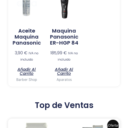
Aceite
Maquina
Maquina
Panasonic
Panasonic
ER-HGP 84
3,90
€
185,99
€
IVA no
IVA no
incluido
incluido
Añadir Al
Añadir Al
Carrito
Carrito
Barber Shop
Aparatos
Top de Ventas
El
El
Este
¡Oferta!