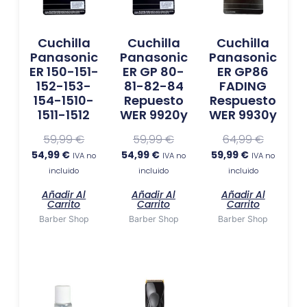
54,99 €.
59,99 €.
54,99 €.
59,99 €.
59,99 €.
64,99 €.
Cuchilla
Cuchilla
Cuchilla
Panasonic
Panasonic
Panasonic
ER 150-151-
ER GP 80-
ER GP86
152-153-
81-82-84
FADING
154-1510-
Repuesto
Respuesto
1511-1512
WER 9920y
WER 9930y
59,99
€
59,99
€
64,99
€
54,99
€
54,99
€
59,99
€
IVA no
IVA no
IVA no
incluido
incluido
incluido
Añadir Al
Añadir Al
Añadir Al
Carrito
Carrito
Carrito
Barber Shop
Barber Shop
Barber Shop