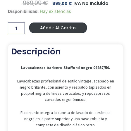
El
El
969,99
€
IVA No Incluido
899,00
€
Precio
Precio
Lavacabezas
Disponibilidad:
Hay existencias
Original
Actual
barbero
Era:
Es:
Stafford
969,99 €.
899,00 €.
Añadir Al Carrito
negro
06957/50.
cantidad
Descripción
Lavacabezas barbero Stafford negro 06957/50.
Lavacabezas profesional de estilo vintage, acabado en
negro brillante, con asiento y respaldo tapizados en
polipiel negra de líneas verticales, y reposabrazos
curvados ergonómicos.
El conjunto integra la cubeta de lavado de cerámica
negra en la parte superior y una base robusta y
compacta de diseño clásico retro.