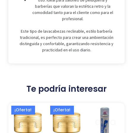
Uso: Ideal para salones de peluquería y
barberías que valoran la estética retro y la
comodidad tanto para el cliente como para el
profesional.
Este tipo de lavacabezas reclinable, estilo barbería
tradicional, es perfecto para crear una ambientación
distinguida y confortable, garantizando resistencia y
practicidad en el uso diario.
Te podría interesar
El
El
El
El
¡Oferta!
¡Oferta!
precio
precio
precio
precio
actual
original
actual
original
es:
era:
es:
era: