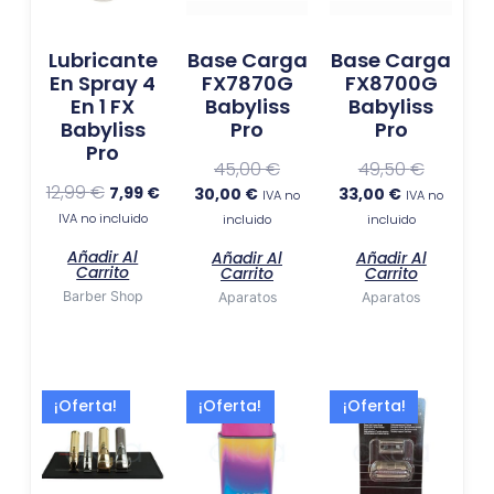
Lubricante
Base Carga
Base Carga
En Spray 4
FX7870G
FX8700G
En 1 FX
Babyliss
Babyliss
Babyliss
Pro
Pro
Pro
45,00
€
49,50
€
12,99
€
7,99
€
30,00
€
33,00
€
IVA no
IVA no
IVA no incluido
incluido
incluido
Añadir Al
Añadir Al
Añadir Al
Carrito
Carrito
Carrito
Barber Shop
Aparatos
Aparatos
El
El
El
El
El
El
¡Oferta!
¡Oferta!
¡Oferta!
precio
precio
precio
precio
precio
precio
actual
original
actual
original
actual
original
es:
era:
es:
era:
es:
era:
68,00 €.
102,00 €.
119,00 €.
178,50 €.
54,99 €.
59,99 €.