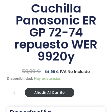
Cuchilla
Panasonic ER
GP 72-74
repuesto WER
9920y
El
El
59,99
€
IVA No Incluido
54,99
€
Precio
Precio
Cuchilla
Disponibilidad:
Hay existencias
Original
Actual
Panasonic
Era:
Es:
ER
59,99 €.
54,99 €.
Añadir Al Carrito
GP
72-
74
repuesto