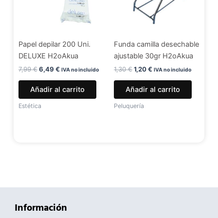
Papel depilar 200 Uni.
Funda camilla desechable
DELUXE H2oAkua
ajustable 30gr H2oAkua
7,99
€
6,49
€
1,30
€
1,20
€
IVA no incluido
IVA no incluido
Añadir al carrito
Añadir al carrito
Estética
Peluquería
Información