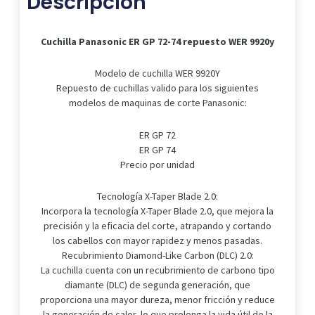
Descripción
WER
9920y
cantidad
Cuchilla Panasonic ER GP 72-74 repuesto WER 9920y
Modelo de cuchilla WER 9920Y
Repuesto de cuchillas valido para los siguientes
modelos de maquinas de corte Panasonic:
ER GP 72
ER GP 74
Precio por unidad
Tecnología X-Taper Blade 2.0:
Incorpora la tecnología X-Taper Blade 2.0, que mejora la
precisión y la eficacia del corte, atrapando y cortando
los cabellos con mayor rapidez y menos pasadas.
Recubrimiento Diamond-Like Carbon (DLC) 2.0:
La cuchilla cuenta con un recubrimiento de carbono tipo
diamante (DLC) de segunda generación, que
proporciona una mayor dureza, menor fricción y reduce
la generación de calor, lo que prolonga la vida útil de la