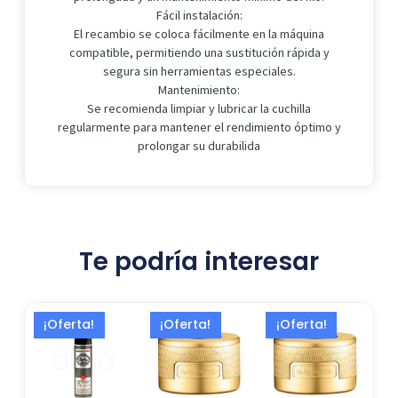
Fácil instalación:
El recambio se coloca fácilmente en la máquina
compatible, permitiendo una sustitución rápida y
segura sin herramientas especiales.
Mantenimiento:
Se recomienda limpiar y lubricar la cuchilla
regularmente para mantener el rendimiento óptimo y
prolongar su durabilida
Te podría interesar
El
El
El
El
El
El
¡Oferta!
¡Oferta!
¡Oferta!
precio
precio
precio
precio
precio
precio
original
actual
actual
original
actual
original
era:
es:
es:
era:
es:
era:
12,99 €.
7,99 €.
30,00 €.
45,00 €.
33,00 €.
49,50 €.