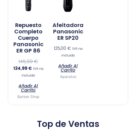
es:
era:
134,99 €.
145,99 €.
Repuesto
Afeitadora
Completo
Panasonic
Cuerpo
ER SP20
Panasonic
125,00
€
IVA no
ER GP 86
incluido
145,99
€
Añadir Al
134,99
€
IVA no
Carrito
incluido
Aparatos
Añadir Al
Carrito
Barber Shop
Top de Ventas