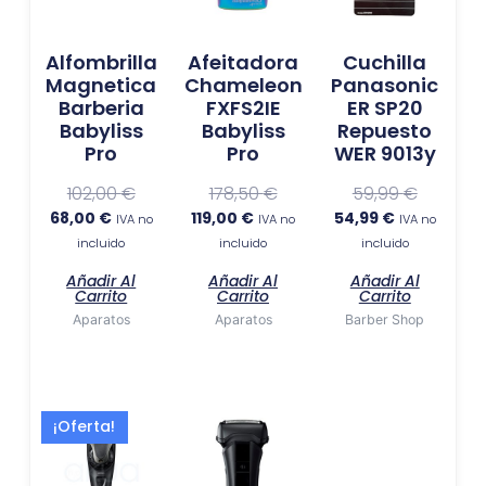
Alfombrilla
Afeitadora
Cuchilla
Magnetica
Chameleon
Panasonic
Barberia
FXFS2IE
ER SP20
Babyliss
Babyliss
Repuesto
Pro
Pro
WER 9013y
102,00
€
178,50
€
59,99
€
68,00
€
119,00
€
54,99
€
IVA no
IVA no
IVA no
incluido
incluido
incluido
Añadir Al
Añadir Al
Añadir Al
Carrito
Carrito
Carrito
Aparatos
Aparatos
Barber Shop
El
El
¡Oferta!
precio
precio
actual
original