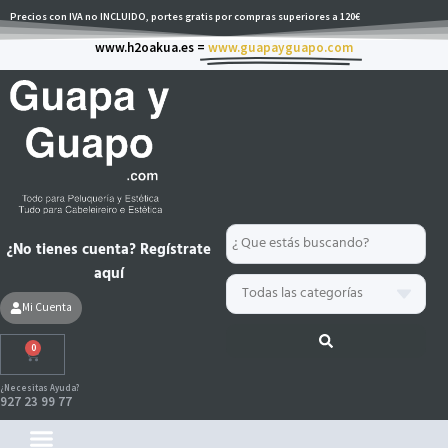
Ir
Precios con IVA no INCLUIDO, portes gratis por compras superiores a 120€
al
www.h2oakua.es =
www.guapayguapo.com
contenido
Search
¿No tienes cuenta? Regístrate
...
aquí
Mi Cuenta
0
Carrito
¿Necesitas Ayuda?
927 23 99 77