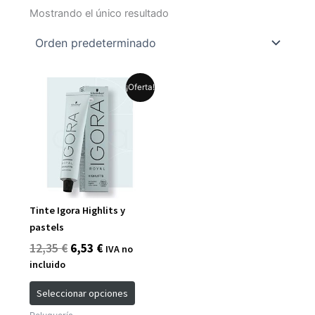
Mostrando el único resultado
El
El
Este
¡Oferta!
precio
precio
producto
original
actual
tiene
era:
es:
múltiples
12,35 €.
6,53 €.
variantes.
Las
opciones
se
Tinte Igora Highlits y
pueden
pastels
elegir
12,35
€
6,53
€
IVA no
en
incluido
la
página
Seleccionar opciones
de