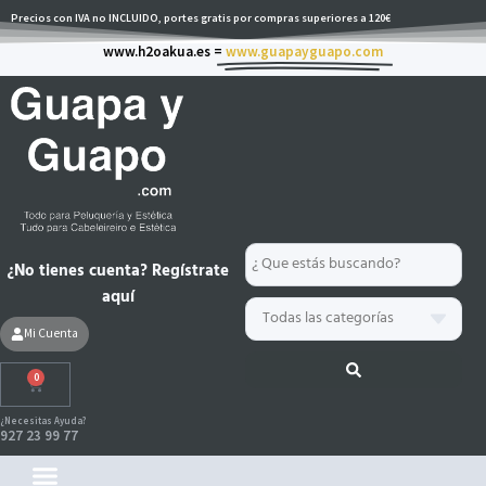
Ir
Precios con IVA no INCLUIDO, portes gratis por compras superiores a 120€
al
www.h2oakua.es =
www.guapayguapo.com
contenido
Search
¿No tienes cuenta? Regístrate
...
aquí
Mi Cuenta
0
Carrito
¿Necesitas Ayuda?
927 23 99 77