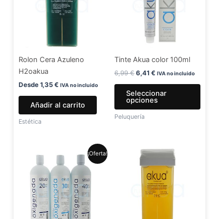
múlti
varia
Las
opci
se
Rolon Cera Azuleno
Tinte Akua color 100ml
pued
H2oakua
elegir
6,99
€
6,41
€
IVA no incluido
en
Desde
1,35
€
IVA no incluido
Seleccionar
la
opciones
Añadir al carrito
págin
Peluquería
de
Estética
produ
El
El
Este
¡Oferta!
precio
precio
producto
original
actual
era:
es:
tiene
5,99 €.
4,99 €.
múltiples
variantes.
Las