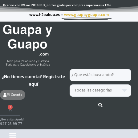
Ir
Precios con IVA no INCLUIDO, portes gratis por compras superiores a 120€
al
www.h2oakua.es =
www.guapayguapo.com
contenido
Search
¿No tienes cuenta? Regístrate
...
aquí
Mi Cuenta
0
Carrito
¿Necesitas Ayuda?
927 23 99 77