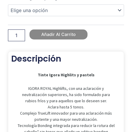
Original
Actual
Igora
Era:
Es:
Highlits
12,35 €.
6,53 €.
y
pastels
cantidad
Añadir Al Carrito
Descripción
Tinte Igora Highlits y pastels
IGORA ROYAL Highlifts, con una aclaración y
neutralización superiores, ha sido formulado para
rubios fríos y para aquellos que lo deseen ser.
Aclara hasta 5 tonos.
Complejo TrueLift innovador para una aclaración más
potente y una mayor neutralización.
Tecnología Bonding integrada para reducir la rotura del
cabello* sin tener que añadir un aditivo bonding