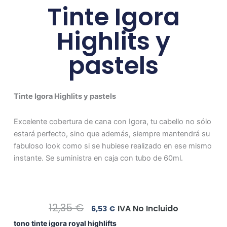
Tinte Igora
Highlits y
pastels
Tinte Igora Highlits y pastels
Excelente cobertura de cana con Igora, tu cabello no sólo
estará perfecto, sino que además, siempre mantendrá su
fabuloso look como si se hubiese realizado en ese mismo
instante. Se suministra en caja con tubo de 60ml.
El
El
12,35
€
IVA No Incluido
6,53
€
Precio
Precio
Tinte
tono tinte igora royal highlifts