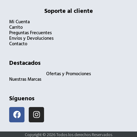
Soporte al cliente
Mi Cuenta
Carrito
Preguntas Frecuentes
Envíos y Devoluciones
Contacto
Destacados
Ofertas y Promociones
Nuestras Marcas
Síguenos
F
I
a
n
c
s
e
t
Copyright © 2026 Todos los derechos Reservados