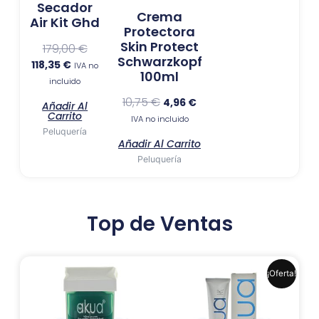
Secador
Crema
Air Kit Ghd
Protectora
Skin Protect
179,00
€
Schwarzkopf
118,35
€
IVA no
100ml
incluido
10,75
€
4,96
€
Añadir Al
Carrito
IVA no incluido
Peluquería
Añadir Al Carrito
Peluquería
Top de Ventas
El
El
Este
¡Oferta!
precio
precio
produ
original
actual
era:
es:
tiene
6,99 €.
6,41 €.