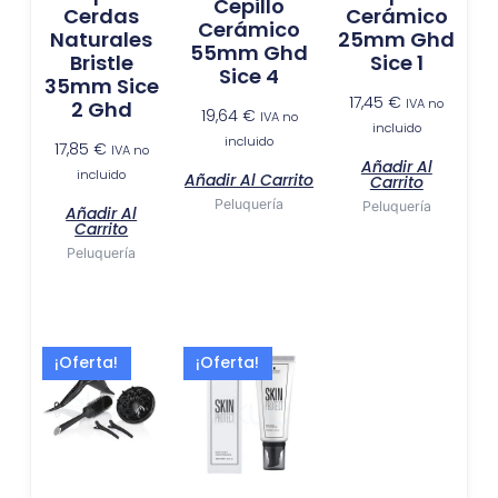
Cepillo
Cerdas
Cerámico
Cerámico
Naturales
25mm Ghd
55mm Ghd
Bristle
Sice 1
Sice 4
35mm Sice
17,45
€
IVA no
2 Ghd
19,64
€
IVA no
incluido
incluido
17,85
€
IVA no
Añadir Al
incluido
Añadir Al Carrito
Carrito
Peluquería
Peluquería
Añadir Al
Carrito
Peluquería
El
El
El
El
¡Oferta!
¡Oferta!
precio
precio
precio
precio
actual
original
original
actual
es:
era:
era:
es:
118,35 €.
179,00 €.
10,75 €.
4,96 €.