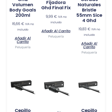
Fijadora
Volumen
Naturales
Ghd Final Fix
Body Goals
Bristle
200ml
55mm Sice
9,99
€
IVA no
4 Ghd
incluido
16,66
€
IVA no
19,83
€
IVA no
incluido
Añadir Al Carrito
incluido
Peluquería
Añadir Al
Carrito
Añadir Al
Carrito
Peluquería
Peluquería
Cepillo
Cepillo