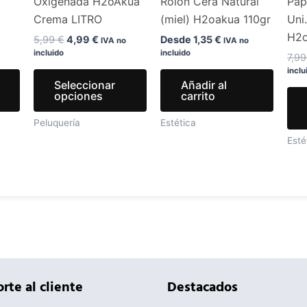
Oxigenada H2oAkua
Rolon Cera Natural
Pap
se
se
Crema LITRO
(miel) H2oakua 110gr
Uni
pueden
pueden
H2
elegir
elegir
5,99
€
4,99
€
Desde
1,35
€
IVA no
IVA no
incluido
incluido
en
en
7,9
inclu
la
la
Seleccionar
Añadir al
página
página
opciones
carrito
de
de
Peluquería
Estética
producto
producto
Esté
rte al cliente
Destacados