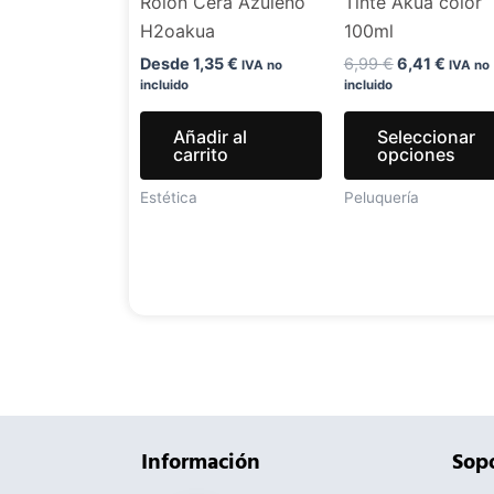
Rolon Cera Azuleno
Tinte Akua color
H2oakua
100ml
Desde
1,35
€
6,99
€
6,41
€
IVA no
IVA no
incluido
incluido
Añadir al
Seleccionar
carrito
opciones
Estética
Peluquería
Información
Sopo