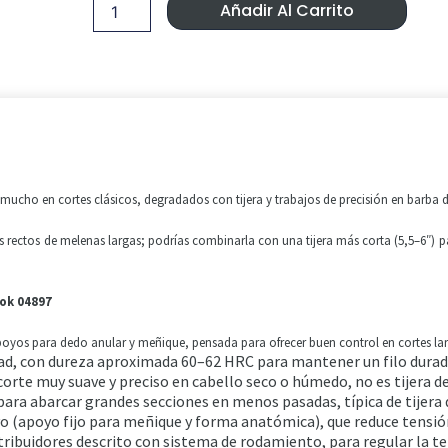
Era:
Es:
Diamond
Añadir Al Carrito
Captain
99,99 €.
95,42 €
Cook
04897
cantidad
 mucho en cortes clásicos, degradados con tijera y trabajos de precisión en barba do
 rectos de melenas largas; podrías combinarla con una tijera más corta (5,5–6″) p
ook 04897
oyos para dedo anular y meñique, pensada para ofrecer buen control en cortes lar
idad, con dureza aproximada 60–62 HRC para mantener un filo durad
a corte muy suave y preciso en cabello seco o húmedo, no es tijera d
para abarcar grandes secciones en menos pasadas, típica de tijera 
 (apoyo fijo para meñique y forma anatómica), que reduce tensió
tribuidores descrito con sistema de rodamiento, para regular la te