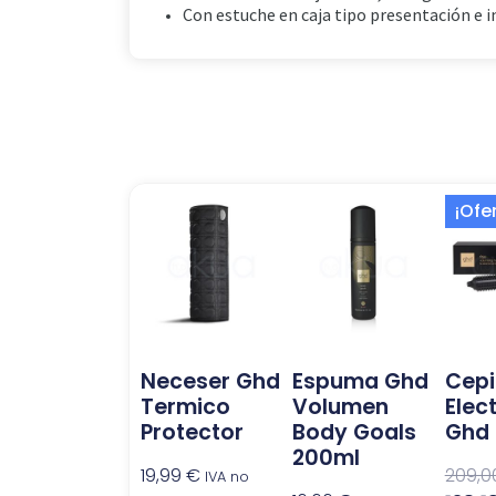
Con estuche en caja tipo presentación e
¡Ofe
Neceser Ghd
Espuma Ghd
Cepi
Termico
Volumen
Elec
Protector
Body Goals
Ghd 
200ml
19,99
€
209,
IVA no