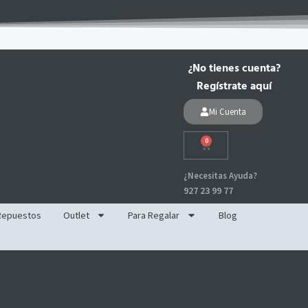
¿No tienes cuenta?
Regístrate aquí
Mi Cuenta
0
Carrito
¿Necesitas Ayuda?
927 23 99 77
Repuestos
Outlet
Para Regalar
Blog