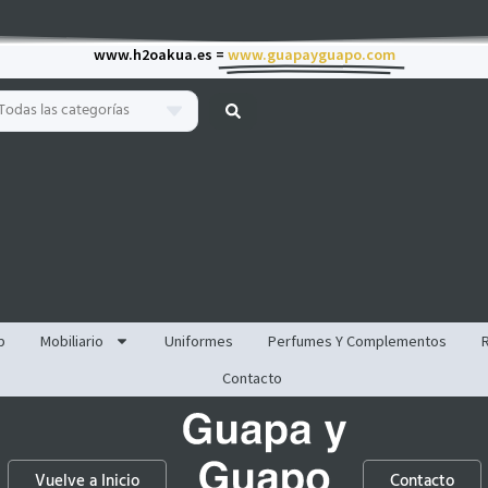
www.h2oakua.es =
www.guapayguapo.com
Todas las categorías
p
Mobiliario
Uniformes
Perfumes Y Complementos
Contacto
Vuelve a Inicio
Contacto