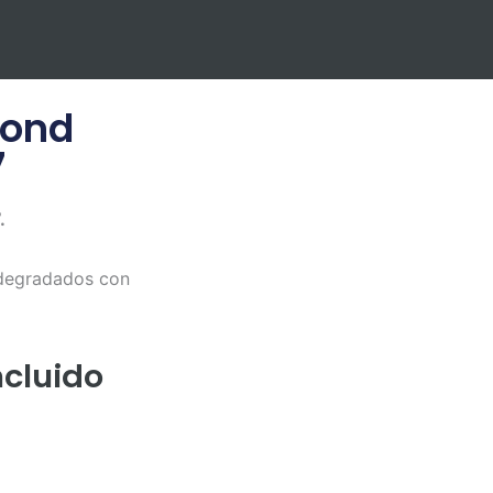
mond
7
.
, degradados con
ncluido