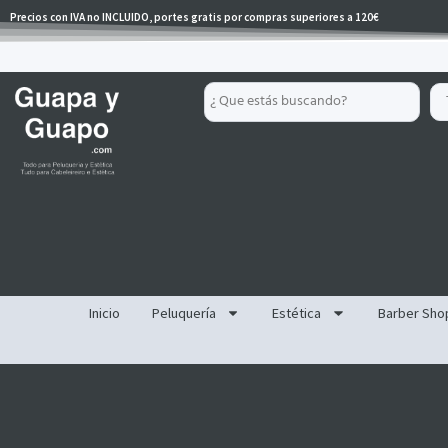
Ir
Precios con IVA no INCLUIDO, portes gratis por compras superiores a 120€
al
contenido
Search
...
Inicio
Peluquería
Estética
Barber Sho