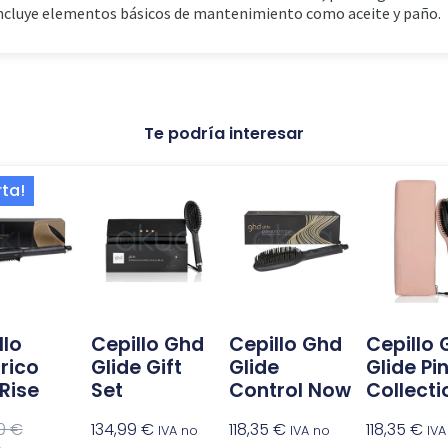
 incluye elementos básicos de mantenimiento como aceite y paño.
Te podría interesar
El
El
rta!
precio
precio
actual
original
es:
era:
138,18 €.
209,00 €.
llo
Cepillo Ghd
Cepillo Ghd
Cepillo
trico
Glide Gift
Glide
Glide Pi
Rise
Set
Control Now
Collecti
00
€
134,99
€
118,35
€
118,35
€
IVA no
IVA no
IVA