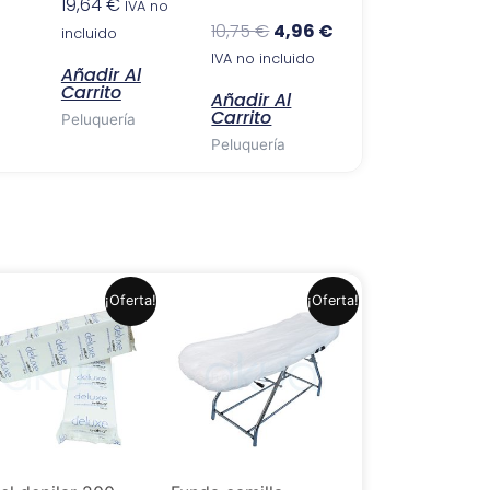
19,64
€
IVA no
10,75
€
4,96
€
incluido
IVA no incluido
Añadir Al
Carrito
Añadir Al
Carrito
Peluquería
Peluquería
El
El
El
El
¡Oferta!
¡Oferta!
precio
precio
precio
precio
original
actual
original
actual
era:
es:
era:
es:
7,99 €.
6,49 €.
1,30 €.
1,20 €.