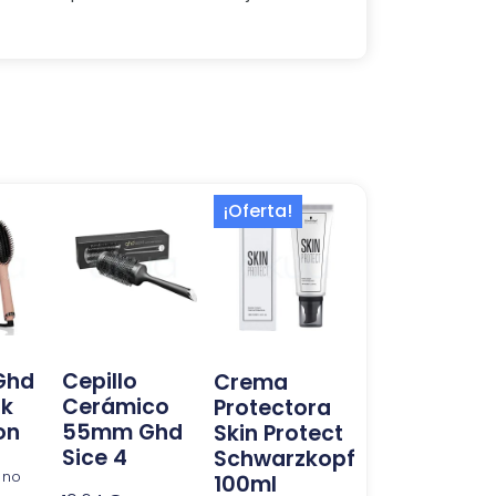
El
El
¡Oferta!
precio
precio
original
actual
era:
es:
10,75 €.
4,96 €.
 Ghd
Cepillo
Crema
nk
Cerámico
Protectora
on
55mm Ghd
Skin Protect
Sice 4
Schwarzkopf
 no
100ml