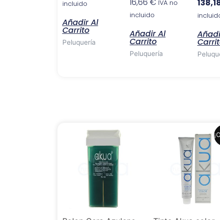
16,66
€
138,1
IVA no
incluido
incluido
incluid
Añadir Al
Carrito
Añadir Al
Añadi
Carrito
Carri
Peluquería
Peluquería
Peluqu
El
El
¡O
precio
precio
original
actual
era:
es:
6,99 €.
6,41 €