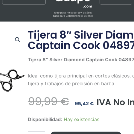
Tijera 8″ Silver Dia
Captain Cook 0489
Tijera 8″ Silver Diamond Captain Cook 04897
Ideal como tijera principal en cortes clásicos
tijera y trabajos de precisión en barba.
El
El
99,99
€
IVA No I
95,42
€
Precio
Precio
Tijera
Disponibilidad:
Hay existencias
Original
Actual
8"
Silver