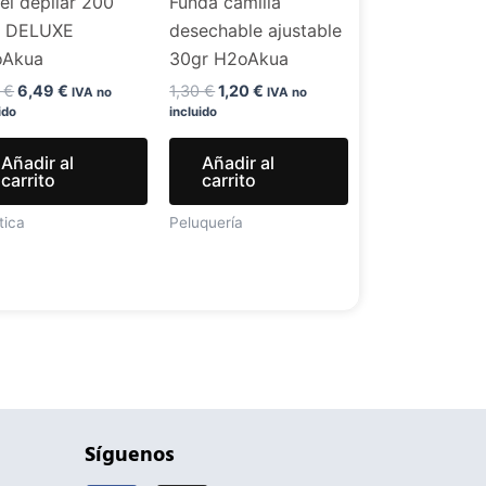
el depilar 200
Funda camilla
. DELUXE
desechable ajustable
oAkua
30gr H2oAkua
9
€
6,49
€
1,30
€
1,20
€
IVA no
IVA no
ido
incluido
Añadir al
Añadir al
carrito
carrito
tica
Peluquería
Síguenos