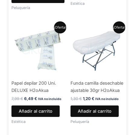
de
Estética
Peluquería
producto
El
El
El
El
¡Oferta!
¡Oferta!
precio
precio
precio
precio
original
actual
original
actual
era:
es:
era:
es:
7,99 €.
6,49 €.
1,30 €.
1,20 €.
Papel depilar 200 Uni.
Funda camilla desechable
DELUXE H2oAkua
ajustable 30gr H2oAkua
7,99
€
6,49
€
1,30
€
1,20
€
IVA no incluido
IVA no incluido
Añadir al carrito
Añadir al carrito
Estética
Peluquería