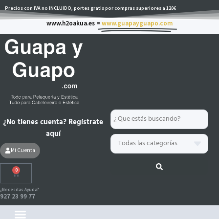
Ir
Precios con IVA no INCLUIDO, portes gratis por compras superiores a 120€
al
www.h2oakua.es =
www.guapayguapo.com
contenido
Search
¿No tienes cuenta? Regístrate
...
aquí
Mi Cuenta
0
Carrito
¿Necesitas Ayuda?
927 23 99 77