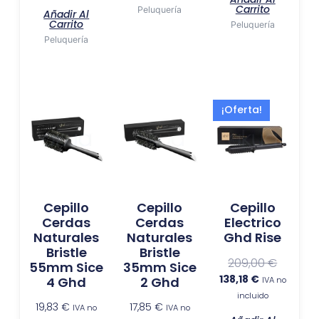
Carrito
Peluquería
Añadir Al
Carrito
Peluquería
Peluquería
El
El
¡Oferta!
precio
precio
actual
original
es:
era:
138,18 €.
209,00 €
Cepillo
Cepillo
Cepillo
Cerdas
Cerdas
Electrico
Naturales
Naturales
Ghd Rise
Bristle
Bristle
209,00
€
55mm Sice
35mm Sice
138,18
€
4 Ghd
2 Ghd
IVA no
incluido
19,83
€
17,85
€
IVA no
IVA no