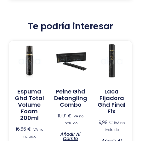
Te podría interesar
Espuma
Peine Ghd
Laca
Ghd Total
Detangling
Fijadora
Volume
Combo
Ghd Final
Foam
Fix
10,91
€
IVA no
200ml
9,99
€
IVA no
incluido
16,66
€
IVA no
incluido
Añadir Al
incluido
Carrito
Añadir Al