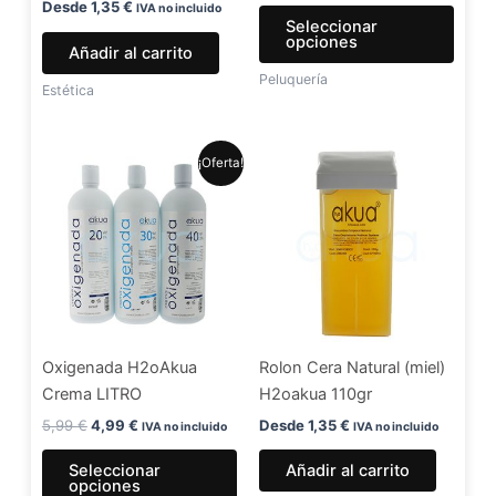
en
Desde
1,35
€
IVA no incluido
Seleccionar
la
opciones
Añadir al carrito
págin
Peluquería
de
Estética
produ
El
El
Este
¡Oferta!
precio
precio
producto
original
actual
era:
es:
tiene
5,99 €.
4,99 €.
múltiples
variantes.
Las
opciones
se
Oxigenada H2oAkua
Rolon Cera Natural (miel)
pueden
Crema LITRO
H2oakua 110gr
elegir
en
5,99
€
4,99
€
Desde
1,35
€
IVA no incluido
IVA no incluido
la
Seleccionar
Añadir al carrito
página
opciones