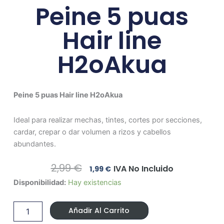
Peine 5 puas
Hair line
H2oAkua
Peine 5 puas Hair line H2oAkua
Ideal para realizar mechas, tintes, cortes por secciones,
cardar, crepar o dar volumen a rizos y cabellos
abundantes.
El
El
2,99
€
IVA No Incluido
1,99
€
Precio
Precio
Peine
Disponibilidad:
Hay existencias
Original
Actual
5
Era:
Es:
puas
2,99 €.
1,99 €.
Añadir Al Carrito
Hair
line