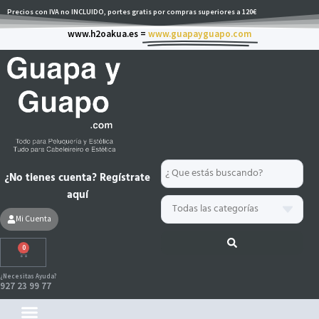
Ir
Precios con IVA no INCLUIDO, portes gratis por compras superiores a 120€
al
www.h2oakua.es =
www.guapayguapo.com
contenido
Search
¿No tienes cuenta? Regístrate
...
aquí
Mi Cuenta
0
Carrito
¿Necesitas Ayuda?
927 23 99 77