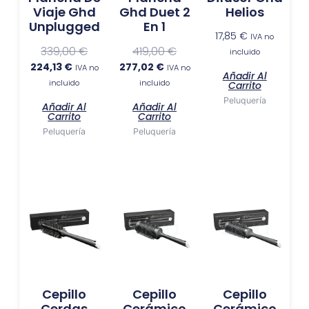
Viaje Ghd
Ghd Duet 2
Helios
Unplugged
En 1
17,85
€
IVA no
339,00
€
419,00
€
incluido
224,13
€
277,02
€
IVA no
IVA no
Añadir Al
incluido
incluido
Carrito
Peluquería
Añadir Al
Añadir Al
Carrito
Carrito
Peluquería
Peluquería
Cepillo
Cepillo
Cepillo
Cerdas
Cerámico
Cerámico