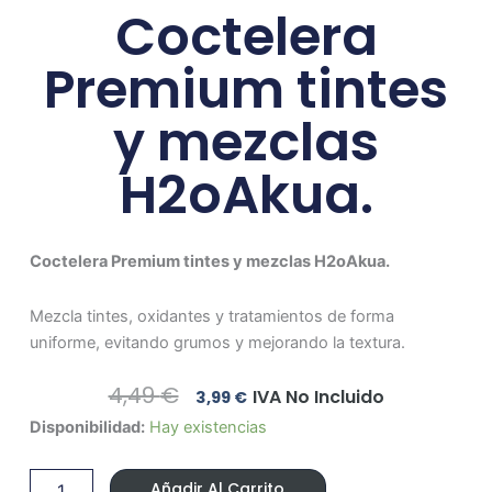
Coctelera
Premium tintes
y mezclas
H2oAkua.
Coctelera Premium tintes y mezclas H2oAkua.
Mezcla tintes, oxidantes y tratamientos de forma
uniforme, evitando grumos y mejorando la textura.
El
El
4,49
€
IVA No Incluido
3,99
€
Precio
Precio
Coctelera
Disponibilidad:
Hay existencias
Original
Actual
Premium
Era:
Es:
tintes
4,49 €.
3,99 €.
Añadir Al Carrito
y