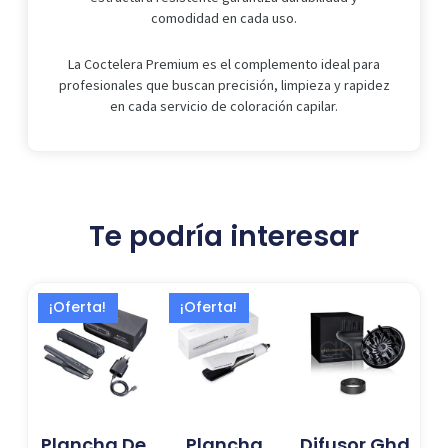
comodidad en cada uso.
La Coctelera Premium es el complemento ideal para
profesionales que buscan precisión, limpieza y rapidez
en cada servicio de coloración capilar.
Te podría interesar
El
El
El
El
¡Oferta!
¡Oferta!
precio
precio
precio
precio
actual
original
actual
original
es:
era:
es:
era:
224,13 €.
339,00 €.
277,02 €.
419,00 €.
Plancha De
Plancha
Difusor Ghd