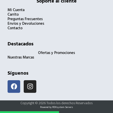
Soporte al cliente
Mi Cuenta
Carrito
Preguntas Frecuentes
Envíos y Devoluciones
Contacto
Destacados
Ofertas y Promociones
Nuestras Marcas
Síguenos
F
I
a
n
c
s
e
t
Copyright © 2026 Todos los derechos Reservados
b
a
Powered by RDXsystem Servers