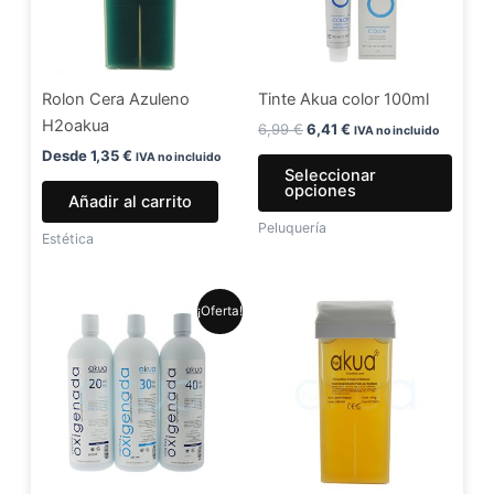
Las
opci
se
Rolon Cera Azuleno
Tinte Akua color 100ml
pued
H2oakua
elegir
6,99
€
6,41
€
IVA no incluido
en
Desde
1,35
€
IVA no incluido
Seleccionar
la
opciones
Añadir al carrito
págin
Peluquería
de
Estética
produ
El
El
Este
¡Oferta!
precio
precio
producto
original
actual
era:
es:
tiene
5,99 €.
4,99 €.
múltiples
variantes.
Las
opciones
se