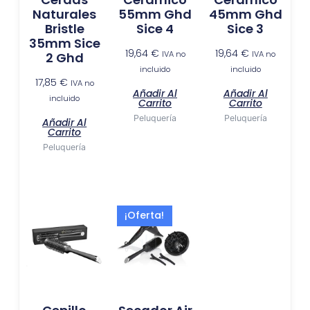
Naturales
55mm Ghd
45mm Ghd
Bristle
Sice 4
Sice 3
35mm Sice
19,64
€
19,64
€
IVA no
IVA no
2 Ghd
incluido
incluido
17,85
€
IVA no
Añadir Al
Añadir Al
incluido
Carrito
Carrito
Peluquería
Peluquería
Añadir Al
Carrito
Peluquería
El
El
¡Oferta!
precio
precio
actual
original
es:
era:
118,35 €.
179,00 €.