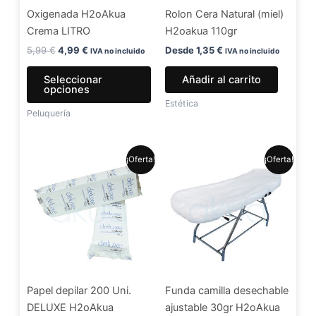
Oxigenada H2oAkua
Rolon Cera Natural (miel)
pueden
Crema LITRO
H2oakua 110gr
elegir
en
5,99
€
4,99
€
Desde
1,35
€
IVA no incluido
IVA no incluido
la
Seleccionar
Añadir al carrito
página
opciones
de
Estética
Peluquería
producto
El
El
El
El
¡Oferta!
¡Oferta!
precio
precio
precio
precio
original
actual
original
actual
era:
es:
era:
es:
7,99 €.
6,49 €.
1,30 €.
1,20 €.
Papel depilar 200 Uni.
Funda camilla desechable
DELUXE H2oAkua
ajustable 30gr H2oAkua