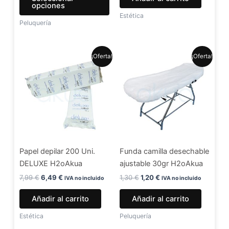
página
opciones
de
Estética
Peluquería
producto
El
El
El
El
¡Oferta!
¡Oferta!
precio
precio
precio
precio
original
actual
original
actual
era:
es:
era:
es:
7,99 €.
6,49 €.
1,30 €.
1,20 €.
Papel depilar 200 Uni.
Funda camilla desechable
DELUXE H2oAkua
ajustable 30gr H2oAkua
7,99
€
6,49
€
1,30
€
1,20
€
IVA no incluido
IVA no incluido
Añadir al carrito
Añadir al carrito
Estética
Peluquería