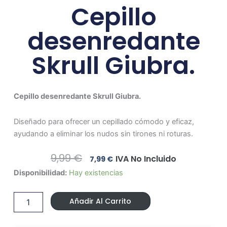
Cepillo
desenredante
Skrull Giubra.
Cepillo desenredante Skrull Giubra.
Diseñado para ofrecer un cepillado cómodo y eficaz,
ayudando a eliminar los nudos sin tirones ni roturas.
El
El
9,99
€
IVA No Incluido
7,99
€
Precio
Precio
Cepillo
Disponibilidad:
Hay existencias
Original
Actual
desenredante
Era:
Es:
Skrull
9,99 €.
7,99 €.
Añadir Al Carrito
Giubra.
cantidad