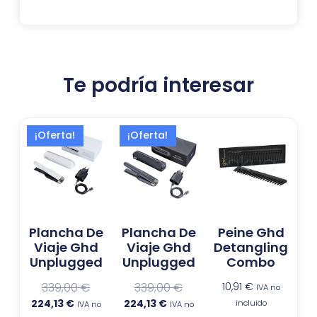
Te podría interesar
El
El
El
El
¡Oferta!
¡Oferta!
precio
precio
precio
precio
actual
original
actual
original
es:
era:
es:
era:
224,13 €.
339,00 €.
224,13 €.
339,00 €.
Plancha De
Plancha De
Peine Ghd
Viaje Ghd
Viaje Ghd
Detangling
Unplugged
Unplugged
Combo
339,00
€
339,00
€
10,91
€
IVA no
224,13
€
224,13
€
incluido
IVA no
IVA no