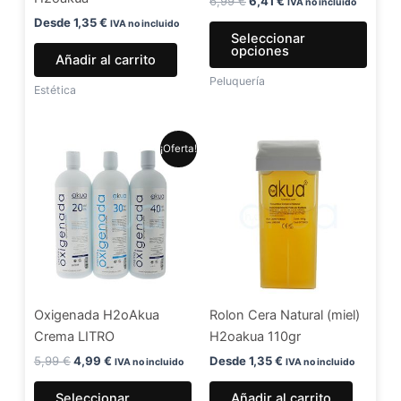
elegir
6,99
€
6,41
€
IVA no incluido
en
Desde
1,35
€
IVA no incluido
Seleccionar
la
opciones
Añadir al carrito
págin
Peluquería
de
Estética
produ
El
El
Este
¡Oferta!
precio
precio
producto
original
actual
era:
es:
tiene
5,99 €.
4,99 €.
múltiples
variantes.
Las
opciones
se
Oxigenada H2oAkua
Rolon Cera Natural (miel)
pueden
Crema LITRO
H2oakua 110gr
elegir
en
5,99
€
4,99
€
Desde
1,35
€
IVA no incluido
IVA no incluido
la
Seleccionar
Añadir al carrito