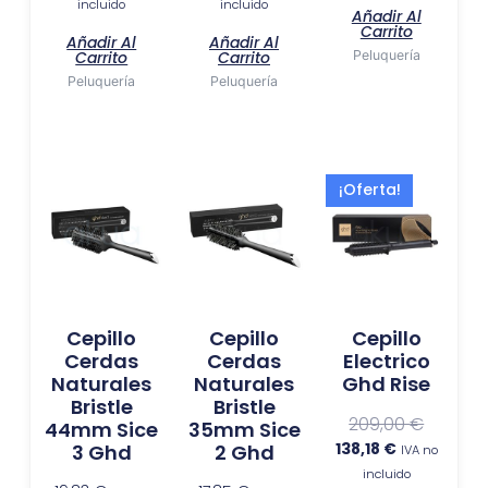
incluido
incluido
Añadir Al
Carrito
Añadir Al
Añadir Al
Carrito
Carrito
Peluquería
Peluquería
Peluquería
El
El
¡Oferta!
precio
precio
actual
original
es:
era:
138,18 €.
209,00 €
Cepillo
Cepillo
Cepillo
Cerdas
Cerdas
Electrico
Naturales
Naturales
Ghd Rise
Bristle
Bristle
209,00
€
44mm Sice
35mm Sice
138,18
€
3 Ghd
2 Ghd
IVA no
incluido