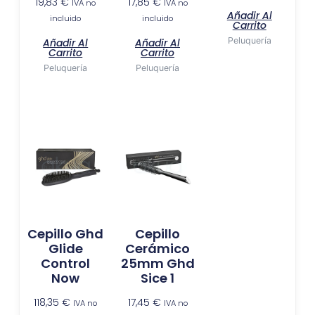
19,83
€
17,85
€
IVA no
IVA no
Añadir Al
incluido
incluido
Carrito
Peluquería
Añadir Al
Añadir Al
Carrito
Carrito
Peluquería
Peluquería
Cepillo Ghd
Cepillo
Glide
Cerámico
Control
25mm Ghd
Now
Sice 1
118,35
€
17,45
€
IVA no
IVA no