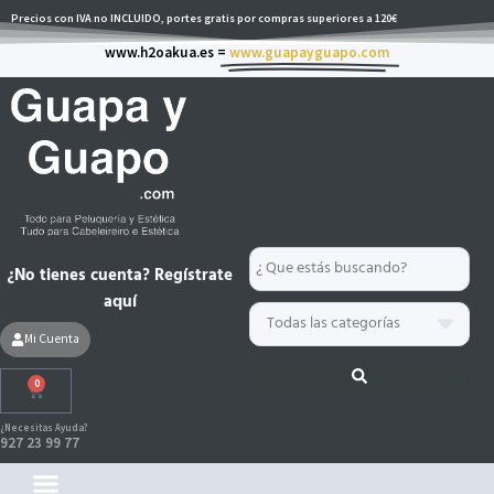
Ir
Precios con IVA no INCLUIDO, portes gratis por compras superiores a 120€
al
www.h2oakua.es =
www.guapayguapo.com
contenido
Search
¿No tienes cuenta? Regístrate
...
aquí
Mi Cuenta
0
Carrito
¿Necesitas Ayuda?
927 23 99 77