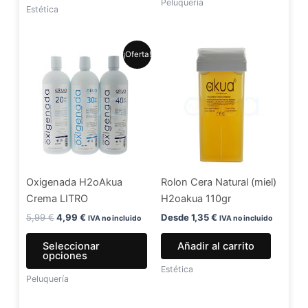
Peluquería
de
Estética
produ
El
El
Este
¡Oferta!
precio
precio
producto
original
actual
era:
es:
tiene
5,99 €.
4,99 €.
múltiples
variantes.
Las
opciones
se
Oxigenada H2oAkua
Rolon Cera Natural (miel)
pueden
Crema LITRO
H2oakua 110gr
elegir
en
5,99
€
4,99
€
Desde
1,35
€
IVA no incluido
IVA no incluido
la
Seleccionar
Añadir al carrito
página
opciones
de
Estética
Peluquería
producto