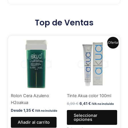
Top de Ventas
El
El
Este
¡Oferta!
precio
precio
produ
original
actual
era:
es:
tiene
6,99 €.
6,41 €.
múlti
varia
Las
opci
se
Rolon Cera Azuleno
Tinte Akua color 100ml
pued
H2oakua
elegir
6,99
€
6,41
€
IVA no incluido
en
Desde
1,35
€
IVA no incluido
Seleccionar
la
opciones
Añadir al carrito
págin