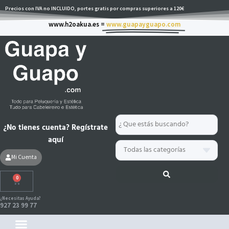
Ir
Precios con IVA no INCLUIDO, portes gratis por compras superiores a 120€
al
www.h2oakua.es =
www.guapayguapo.com
contenido
Search
¿No tienes cuenta? Regístrate
...
aquí
Mi Cuenta
0
Carrito
¿Necesitas Ayuda?
927 23 99 77