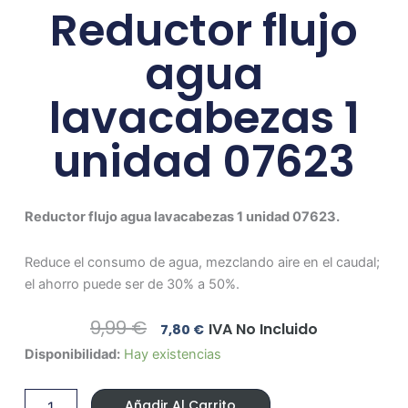
Reductor flujo
agua
lavacabezas 1
unidad 07623
Reductor flujo agua lavacabezas 1 unidad 07623.
Reduce el consumo de agua, mezclando aire en el caudal;
el ahorro puede ser de 30% a 50%.
El
El
9,99
€
IVA No Incluido
7,80
€
Precio
Precio
Reductor
Disponibilidad:
Hay existencias
Original
Actual
flujo
Era:
Es:
agua
9,99 €.
7,80 €.
Añadir Al Carrito
lavacabezas