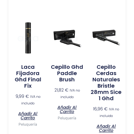
Laca
Cepillo Ghd
Cepillo
Fijadora
Paddle
Cerdas
Ghd Final
Brush
Naturales
Fix
Bristle
21,82
€
IVA no
28mm Sice
9,99
€
IVA no
incluido
1 Ghd
incluido
Añadir Al
16,96
€
IVA no
Carrito
Añadir Al
incluido
Carrito
Peluquería
Peluquería
Añadir Al
Carrito