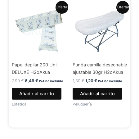
El
El
El
El
¡Oferta!
¡Oferta!
precio
precio
precio
precio
original
actual
original
actual
era:
es:
era:
es:
7,99 €.
6,49 €.
1,30 €.
1,20 €.
Papel depilar 200 Uni.
Funda camilla desechable
DELUXE H2oAkua
ajustable 30gr H2oAkua
7,99
€
6,49
€
1,30
€
1,20
€
IVA no incluido
IVA no incluido
Añadir al carrito
Añadir al carrito
Estética
Peluquería