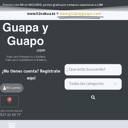
Ir
Precios con IVA no INCLUIDO, portes gratis por compras superiores a 120€
al
www.h2oakua.es =
www.guapayguapo.com
contenido
Search
¿No tienes cuenta? Regístrate
...
aquí
Mi Cuenta
0
Carrito
¿Necesitas Ayuda?
927 23 99 77