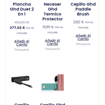
Plancha
Neceser
Cepillo Ghd
Ghd Duet 2
Ghd
Paddle
En 1
Termico
Brush
Protector
419,00
€
21,82
€
IVA no
19,99
€
277,02
€
IVA no
incluido
IVA no
incluido
incluido
Añadir Al
Carrito
Añadir Al
Añadir Al
Carrito
Carrito
Peluquería
Peluquería
Peluquería
Cepillo
Cepillo Ghd