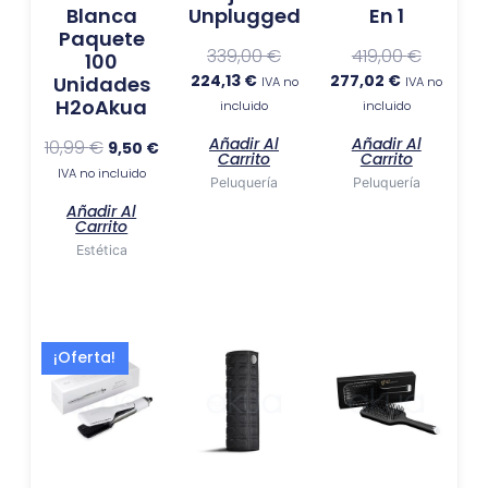
Blanca
Unplugged
En 1
Paquete
339,00
€
419,00
€
100
224,13
€
277,02
€
Unidades
IVA no
IVA no
H2oAkua
incluido
incluido
Añadir Al
Añadir Al
10,99
€
9,50
€
Carrito
Carrito
IVA no incluido
Peluquería
Peluquería
Añadir Al
Carrito
Estética
El
El
¡Oferta!
precio
precio
actual
original
es:
era:
277,02 €.
419,00 €.