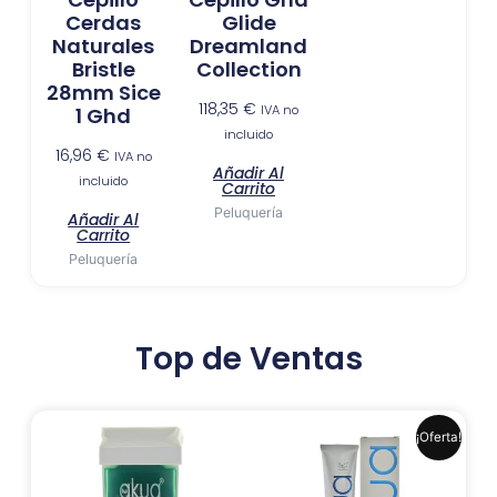
Cerdas
Glide
Naturales
Dreamland
Bristle
Collection
28mm Sice
118,35
€
IVA no
1 Ghd
incluido
16,96
€
IVA no
Añadir Al
incluido
Carrito
Peluquería
Añadir Al
Carrito
Peluquería
Top de Ventas
El
El
Este
¡Oferta!
precio
precio
produ
original
actual
era:
es:
tiene