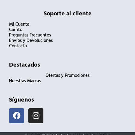
Soporte al cliente
Mi Cuenta
Carrito
Preguntas Frecuentes
Envíos y Devoluciones
Contacto
Destacados
Ofertas y Promociones
Nuestras Marcas
Síguenos
F
I
a
n
c
s
e
t