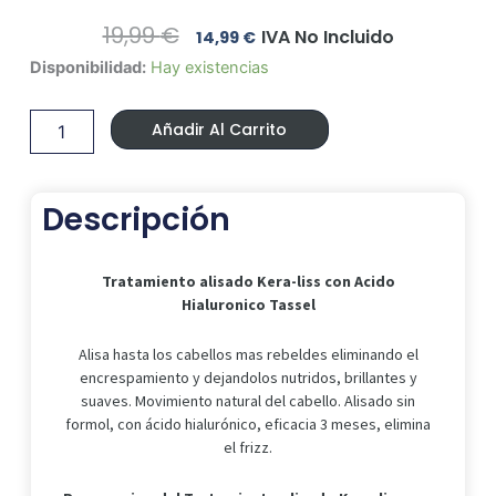
El
El
19,99
€
IVA No Incluido
14,99
€
Precio
Precio
Tratamiento
Disponibilidad:
Hay existencias
Original
Actual
alisado
Era:
Es:
Kera-
19,99 €.
14,99 €.
Añadir Al Carrito
liss
con
Acido
Hialuronico
Descripción
Tassel
cantidad
Tratamiento alisado Kera-liss con Acido
Hialuronico Tassel
Alisa hasta los cabellos mas rebeldes eliminando el
encrespamiento y dejandolos nutridos, brillantes y
suaves. Movimiento natural del cabello. Alisado sin
formol, con ácido hialurónico, eficacia 3 meses, elimina
el frizz.