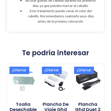
No usar gomas de cabello durante los primeros
días ya que pueden marcar el cabello.
Este tratamiento puede variar el color del
cabello. Recomendamos realizarlo unos días
antes de la próxima coloración.
Te podría interesar
El
El
El
El
El
El
¡Oferta!
¡Oferta!
¡Oferta!
precio
precio
precio
precio
precio
precio
original
actual
actual
original
actual
original
era:
es:
es:
era:
es:
era:
10,99 €.
9,50 €.
224,13 €.
339,00 €.
277,02 €.
419,00 €.
Toalla
Plancha De
Plancha
Desechable
Viaje Ghd
Ghd Duet 2