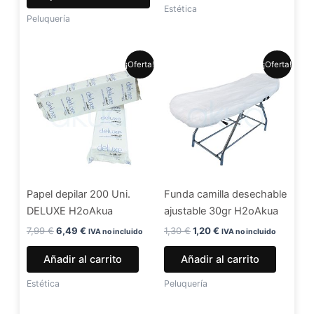
de
Estética
Peluquería
producto
El
El
El
El
¡Oferta!
¡Oferta!
precio
precio
precio
precio
original
actual
original
actual
era:
es:
era:
es:
7,99 €.
6,49 €.
1,30 €.
1,20 €.
Papel depilar 200 Uni.
Funda camilla desechable
DELUXE H2oAkua
ajustable 30gr H2oAkua
7,99
€
6,49
€
1,30
€
1,20
€
IVA no incluido
IVA no incluido
Añadir al carrito
Añadir al carrito
Estética
Peluquería