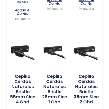
incluido
Carrito
Carrito
Peluquería
Peluquería
Añadir Al
Carrito
Peluquería
Cepillo
Cepillo
Cepillo
Cerdas
Cerdas
Cerdas
Naturales
Naturales
Naturales
Bristle
Bristle
Bristle
55mm Sice
28mm Sice
35mm Sice
4 Ghd
1 Ghd
2 Ghd