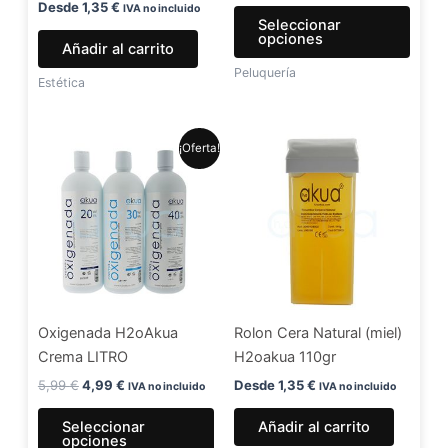
en
Desde
1,35
€
IVA no incluido
Seleccionar
la
opciones
Añadir al carrito
págin
Peluquería
de
Estética
produ
El
El
Este
¡Oferta!
precio
precio
producto
original
actual
era:
es:
tiene
5,99 €.
4,99 €.
múltiples
variantes.
Las
opciones
se
Oxigenada H2oAkua
Rolon Cera Natural (miel)
pueden
Crema LITRO
H2oakua 110gr
elegir
en
5,99
€
4,99
€
Desde
1,35
€
IVA no incluido
IVA no incluido
la
Seleccionar
Añadir al carrito
página
opciones