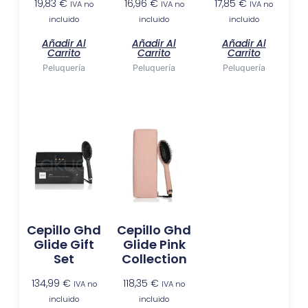
19,83
€
16,96
€
17,85
€
IVA no
IVA no
IVA no
incluido
incluido
incluido
Añadir Al
Añadir Al
Añadir Al
Carrito
Carrito
Carrito
Peluquería
Peluquería
Peluquería
Cepillo Ghd
Cepillo Ghd
Glide Gift
Glide Pink
Set
Collection
134,99
€
118,35
€
IVA no
IVA no
incluido
incluido