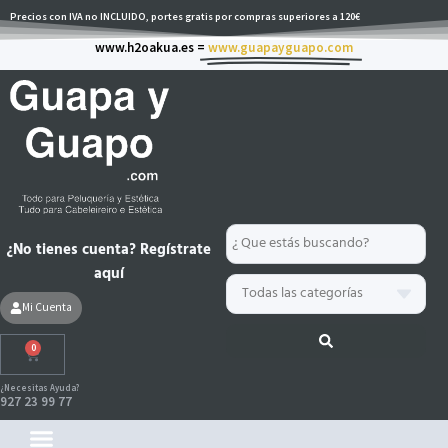
Ir
Precios con IVA no INCLUIDO, portes gratis por compras superiores a 120€
al
www.h2oakua.es =
www.guapayguapo.com
contenido
Search
¿No tienes cuenta? Regístrate
...
aquí
Mi Cuenta
0
Carrito
¿Necesitas Ayuda?
927 23 99 77