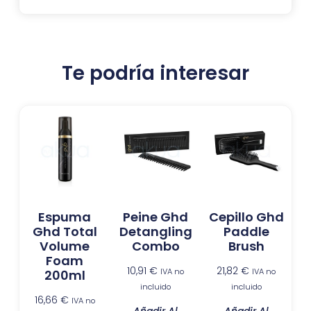
Te podría interesar
Espuma
Peine Ghd
Cepillo Ghd
Ghd Total
Detangling
Paddle
Volume
Combo
Brush
Foam
10,91
€
21,82
€
IVA no
IVA no
200ml
incluido
incluido
16,66
€
IVA no
Añadir Al
Añadir Al