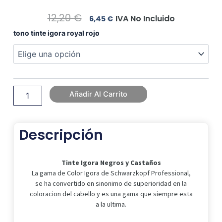
El
El
12,20
€
IVA No Incluido
6,45
€
Precio
Precio
Tinte
tono tinte igora royal rojo
Original
Actual
Igora
Era:
Es:
Negros
12,20 €.
6,45 €.
y
Castaños
cantidad
Añadir Al Carrito
Descripción
Tinte Igora Negros y Castaños
La gama de Color Igora de Schwarzkopf Professional,
se ha convertido en sinonimo de superioridad en la
coloracion del cabello y es una gama que siempre esta
a la ultima.