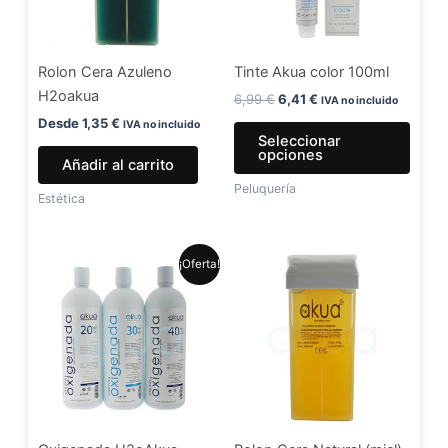
Las
opci
se
Rolon Cera Azuleno
Tinte Akua color 100ml
pued
H2oakua
elegir
6,99
€
6,41
€
IVA no incluido
en
Desde
1,35
€
IVA no incluido
Seleccionar
la
opciones
Añadir al carrito
págin
Peluquería
de
Estética
produ
El
El
Este
¡Oferta!
precio
precio
producto
original
actual
era:
es:
tiene
5,99 €.
4,99 €.
múltiples
variantes.
Las
opciones
se