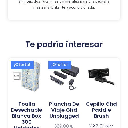
aminoácidos, vitaminas y minerales para una pestaña
más sana, brillante y acondicionada.
Te podría interesar
El
El
El
El
¡Oferta!
¡Oferta!
precio
precio
precio
precio
actual
original
actual
original
es:
era:
es:
era:
27,99 €.
30,99 €.
224,13 €.
339,00 €.
Toalla
Plancha De
Cepillo Ghd
Desechable
Viaje Ghd
Paddle
Blanca Box
Unplugged
Brush
300
339,00
€
21,82
€
IVA no
Unidades