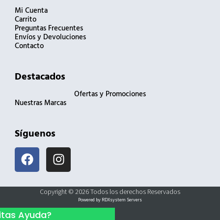
Mi Cuenta
Carrito
Preguntas Frecuentes
Envíos y Devoluciones
Contacto
Destacados
Ofertas y Promociones
Nuestras Marcas
Síguenos
F
I
a
n
c
s
e
t
Copyright © 2026 Todos los derechos Reservados
b
a
Powered by RDXsystem Servers
o
g
itas Ayuda?