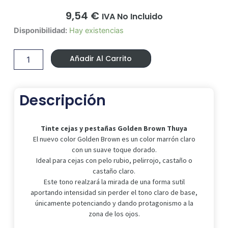
9,54
€
IVA No Incluido
Tinte
Disponibilidad:
Hay existencias
cejas
y
Añadir Al Carrito
pestañas
Golden
Brown
Thuya
Descripción
cantidad
Tinte cejas y pestañas Golden Brown Thuya
El nuevo color Golden Brown es un color marrón claro
con un suave toque dorado.
Ideal para cejas con pelo rubio, pelirrojo, castaño o
castaño claro.
Este tono realzará la mirada de una forma sutil
aportando intensidad sin perder el tono claro de base,
únicamente potenciando y dando protagonismo a la
zona de los ojos.