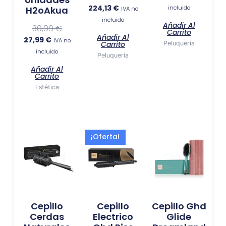
224,13
€
incluido
H2oAkua
IVA no
incluido
Añadir Al
30,99
€
Carrito
Añadir Al
27,99
€
IVA no
Carrito
Peluquería
incluido
Peluquería
Añadir Al
Carrito
Estética
El
El
¡Oferta!
precio
precio
actual
original
es:
era:
138,18 €.
209,00 €.
Cepillo
Cepillo
Cepillo Ghd
Cerdas
Electrico
Glide