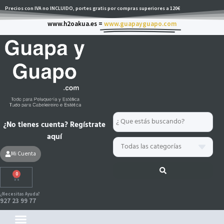
Ir
Precios con IVA no INCLUIDO, portes gratis por compras superiores a 120€
al
www.h2oakua.es =
www.guapayguapo.com
contenido
Search
¿No tienes cuenta? Regístrate
...
aquí
Mi Cuenta
0
Carrito
¿Necesitas Ayuda?
927 23 99 77