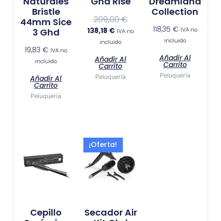
Naturales
Ghd Rise
Dreamland
Bristle
Collection
209,00
€
44mm Sice
118,35
€
138,18
€
IVA no
3 Ghd
IVA no
incluido
incluido
19,83
€
IVA no
Añadir Al
Añadir Al
incluido
Carrito
Carrito
Peluquería
Peluquería
Añadir Al
Carrito
Peluquería
El
El
¡Oferta!
precio
precio
actual
original
es:
era:
118,35 €.
179,00 €.
Cepillo
Secador Air