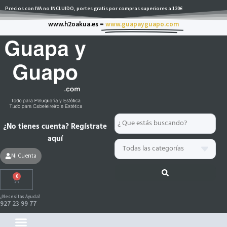
Ir
Precios con IVA no INCLUIDO, portes gratis por compras superiores a 120€
al
www.h2oakua.es =
www.guapayguapo.com
contenido
Search
¿No tienes cuenta? Regístrate
...
aquí
Mi Cuenta
0
Carrito
¿Necesitas Ayuda?
927 23 99 77