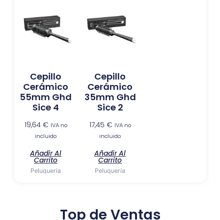
Cepillo
Cepillo
Cerámico
Cerámico
55mm Ghd
35mm Ghd
Sice 4
Sice 2
19,64
€
17,45
€
IVA no
IVA no
incluido
incluido
Añadir Al
Añadir Al
Carrito
Carrito
Peluquería
Peluquería
Top de Ventas