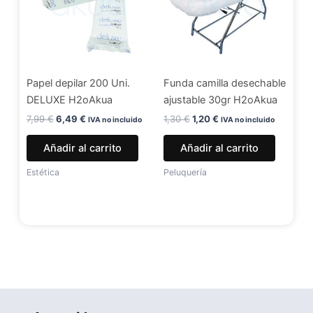
Papel depilar 200 Uni.
Funda camilla desechable
DELUXE H2oAkua
ajustable 30gr H2oAkua
7,99
€
6,49
€
1,30
€
1,20
€
IVA no incluido
IVA no incluido
Añadir al carrito
Añadir al carrito
Estética
Peluquería