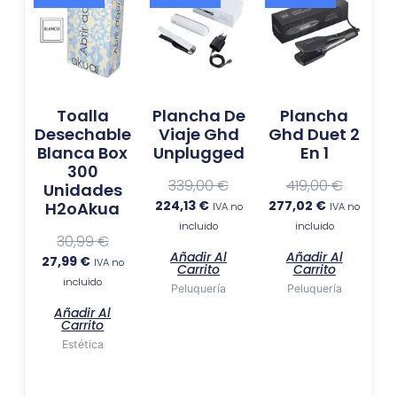
precio
precio
precio
precio
precio
precio
actual
original
actual
original
actual
original
es:
era:
es:
era:
es:
era:
27,99 €.
30,99 €.
224,13 €.
339,00 €.
277,02 €.
419,00 €.
Toalla
Plancha De
Plancha
Desechable
Viaje Ghd
Ghd Duet 2
Blanca Box
Unplugged
En 1
300
339,00
€
419,00
€
Unidades
224,13
€
277,02
€
H2oAkua
IVA no
IVA no
incluido
incluido
30,99
€
Añadir Al
Añadir Al
27,99
€
IVA no
Carrito
Carrito
incluido
Peluquería
Peluquería
Añadir Al
Carrito
Estética