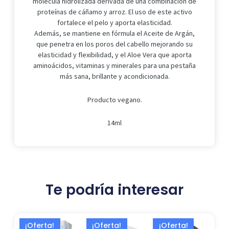
molécula hidrolizada derivada de una combinación de
proteínas de cáñamo y arroz. El uso de este activo
fortalece el pelo y aporta elasticidad.
Además, se mantiene en fórmula el Aceite de Argán,
que penetra en los poros del cabello mejorando su
elasticidad y flexibilidad, y el Aloe Vera que aporta
aminoácidos, vitaminas y minerales para una pestaña
más sana, brillante y acondicionada.
Producto vegano.
14ml
Te podría interesar
El
El
El
El
El
El
¡Oferta!
¡Oferta!
¡Oferta!