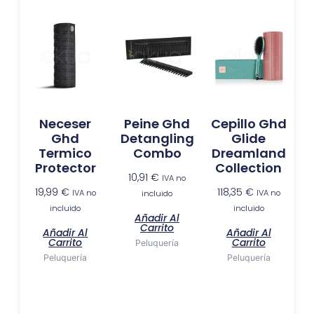
Neceser
Peine Ghd
Cepillo Ghd
Ghd
Detangling
Glide
Termico
Combo
Dreamland
Protector
Collection
10,91
€
IVA no
19,99
€
118,35
€
IVA no
IVA no
incluido
incluido
incluido
Añadir Al
Carrito
Añadir Al
Añadir Al
Carrito
Carrito
Peluquería
Peluquería
Peluquería