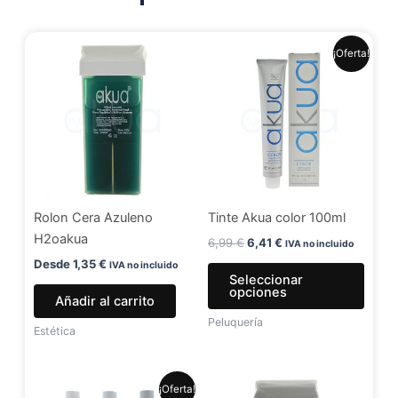
El
El
Este
¡Oferta!
precio
precio
produ
original
actual
era:
es:
tiene
6,99 €.
6,41 €.
múlti
varia
Las
opci
se
Rolon Cera Azuleno
Tinte Akua color 100ml
pued
H2oakua
elegir
6,99
€
6,41
€
IVA no incluido
en
Desde
1,35
€
IVA no incluido
Seleccionar
la
opciones
Añadir al carrito
págin
Peluquería
de
Estética
produ
El
El
Este
¡Oferta!
precio
precio