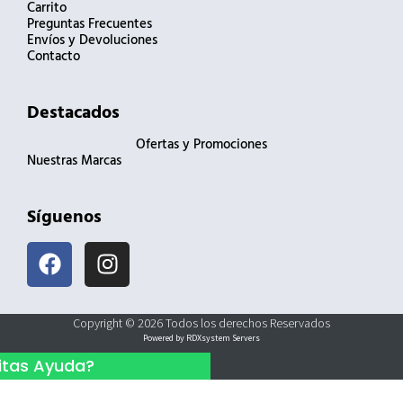
Carrito
Preguntas Frecuentes
Envíos y Devoluciones
Contacto
Destacados
Ofertas y Promociones
Nuestras Marcas
Síguenos
F
I
a
n
c
s
e
t
Copyright © 2026 Todos los derechos Reservados
b
a
Powered by RDXsystem Servers
o
g
itas Ayuda?
o
r