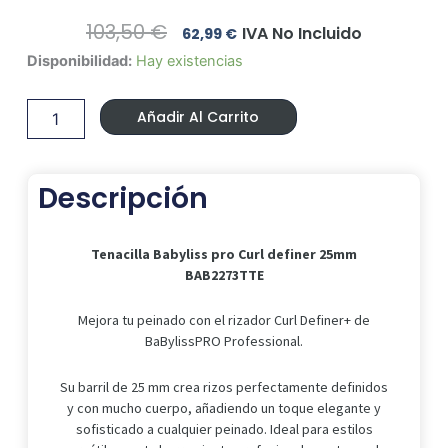
El
El
103,50
€
IVA No Incluido
62,99
€
Precio
Precio
Tenacilla
Disponibilidad:
Hay existencias
Original
Actual
Babyliss
Era:
Es:
pro
103,50 €.
62,99 €.
Añadir Al Carrito
Curl
definer
25mm
BAB2273TTE
Descripción
cantidad
Tenacilla Babyliss pro Curl definer 25mm
BAB2273TTE
Mejora tu peinado con el rizador Curl Definer+ de
BaBylissPRO Professional.
Su barril de 25 mm crea rizos perfectamente definidos
y con mucho cuerpo, añadiendo un toque elegante y
sofisticado a cualquier peinado. Ideal para estilos