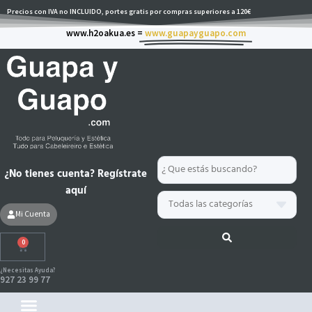
Ir
Precios con IVA no INCLUIDO, portes gratis por compras superiores a 120€
al
www.h2oakua.es =
www.guapayguapo.com
contenido
Search
¿No tienes cuenta? Regístrate
...
aquí
Mi Cuenta
0
Carrito
¿Necesitas Ayuda?
927 23 99 77