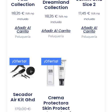
Dreamland
Collection
Sice 2
Collection
118,35
€
17,45
€
IVA no
IVA no
118,35
€
IVA no
incluido
incluido
incluido
Añadir Al
Añadir Al
Añadir Al Carrito
Carrito
Carrito
Peluquería
Peluquería
Peluquería
El
El
El
El
¡Oferta!
¡Oferta!
precio
precio
precio
precio
actual
original
original
actual
es:
era:
era:
es:
118,35 €.
179,00 €.
10,75 €.
4,96 €.
Secador
Crema
Air Kit Ghd
Protectora
Skin Protect
179,00
€