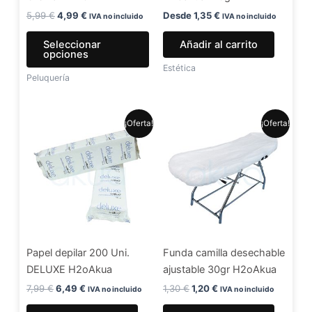
en
5,99
€
4,99
€
Desde
1,35
€
IVA no incluido
IVA no incluido
la
Seleccionar
Añadir al carrito
página
opciones
de
Estética
Peluquería
producto
El
El
El
El
¡Oferta!
¡Oferta!
precio
precio
precio
precio
original
actual
original
actual
era:
es:
era:
es:
7,99 €.
6,49 €.
1,30 €.
1,20 €.
Papel depilar 200 Uni.
Funda camilla desechable
DELUXE H2oAkua
ajustable 30gr H2oAkua
7,99
€
6,49
€
1,30
€
1,20
€
IVA no incluido
IVA no incluido