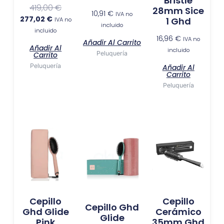
Bristle
419,00
€
28mm Sice
10,91
€
IVA no
277,02
€
1 Ghd
IVA no
incluido
incluido
16,96
€
IVA no
Añadir Al Carrito
Añadir Al
incluido
Peluquería
Carrito
Peluquería
Añadir Al
Carrito
Peluquería
Cepillo
Cepillo
Cepillo Ghd
Ghd Glide
Cerámico
Glide
Pink
35mm Ghd