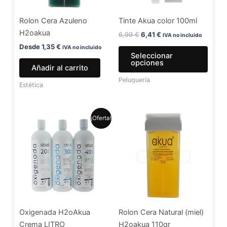
se
Rolon Cera Azuleno
Tinte Akua color 100ml
pued
H2oakua
elegir
6,99
€
6,41
€
IVA no incluido
en
Desde
1,35
€
IVA no incluido
Seleccionar
la
opciones
Añadir al carrito
págin
Peluquería
de
Estética
produ
El
El
Este
¡Oferta!
precio
precio
producto
original
actual
era:
es:
tiene
5,99 €.
4,99 €.
múltiples
variantes.
Las
opciones
se
Oxigenada H2oAkua
Rolon Cera Natural (miel)
pueden
Crema LITRO
H2oakua 110gr
elegir