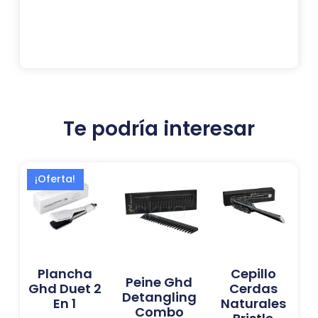
Te podría interesar
El
El
¡Oferta!
precio
precio
actual
original
es:
era:
277,02 €.
419,00 €.
Plancha
Cepillo
Peine Ghd
Ghd Duet 2
Cerdas
Detangling
En 1
Naturales
Combo