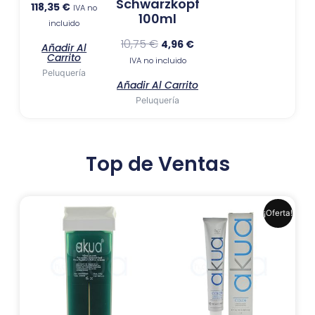
Schwarzkopf
118,35
€
IVA no
100ml
incluido
10,75
€
4,96
€
Añadir Al
Carrito
IVA no incluido
Peluquería
Añadir Al Carrito
Peluquería
Top de Ventas
El
El
Este
¡Oferta!
precio
precio
produ
original
actual
era:
es:
tiene
6,99 €.
6,41 €.
múlti
varia
Las
opci