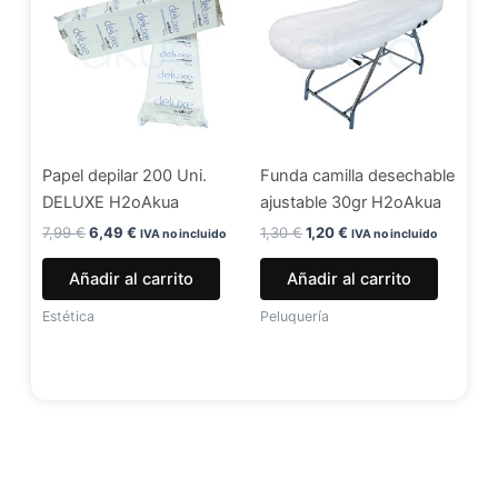
era:
es:
era:
es:
7,99 €.
6,49 €.
1,30 €.
1,20 €.
Papel depilar 200 Uni.
Funda camilla desechable
DELUXE H2oAkua
ajustable 30gr H2oAkua
7,99
€
6,49
€
1,30
€
1,20
€
IVA no incluido
IVA no incluido
Añadir al carrito
Añadir al carrito
Estética
Peluquería