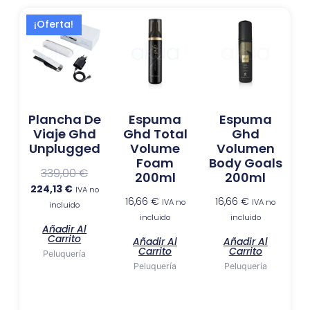
El
El
¡Oferta!
precio
precio
actual
original
es:
era:
224,13 €.
339,00 €.
Plancha De
Espuma
Espuma
Viaje Ghd
Ghd Total
Ghd
Unplugged
Volume
Volumen
Foam
Body Goals
339,00
€
200ml
200ml
224,13
€
IVA no
16,66
€
16,66
€
IVA no
IVA no
incluido
incluido
incluido
Añadir Al
Carrito
Añadir Al
Añadir Al
Carrito
Carrito
Peluquería
Peluquería
Peluquería