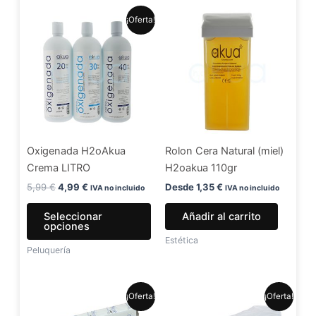
El
El
Este
¡Oferta!
precio
precio
producto
original
actual
era:
es:
tiene
5,99 €.
4,99 €.
múltiples
variantes.
Las
opciones
se
Oxigenada H2oAkua
Rolon Cera Natural (miel)
pueden
Crema LITRO
H2oakua 110gr
elegir
en
5,99
€
4,99
€
Desde
1,35
€
IVA no incluido
IVA no incluido
la
Seleccionar
Añadir al carrito
página
opciones
de
Estética
Peluquería
producto
El
El
El
El
¡Oferta!
¡Oferta!
precio
precio
precio
precio
original
actual
original
actual