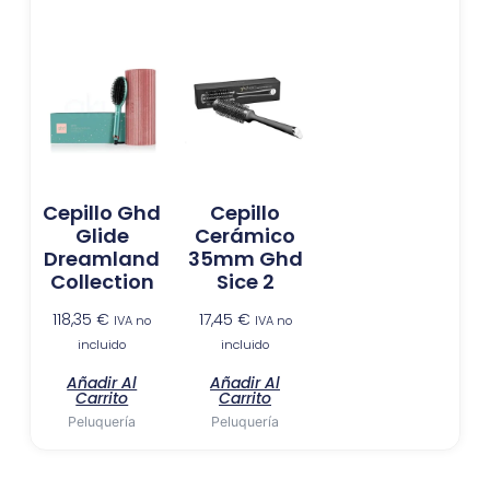
Cepillo Ghd
Cepillo
Glide
Cerámico
Dreamland
35mm Ghd
Collection
Sice 2
118,35
€
17,45
€
IVA no
IVA no
incluido
incluido
Añadir Al
Añadir Al
Carrito
Carrito
Peluquería
Peluquería