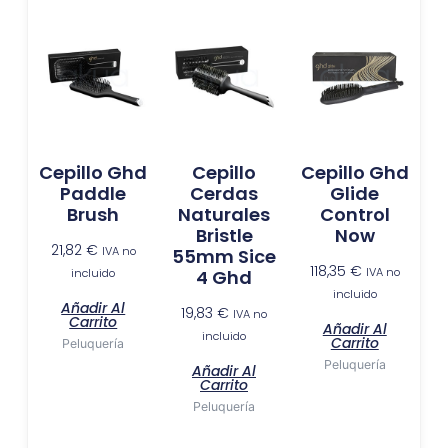
Cepillo Ghd
Cepillo
Cepillo Ghd
Paddle
Cerdas
Glide
Brush
Naturales
Control
Bristle
Now
21,82
€
IVA no
55mm Sice
118,35
€
IVA no
incluido
4 Ghd
incluido
Añadir Al
19,83
€
IVA no
Carrito
Añadir Al
incluido
Carrito
Peluquería
Peluquería
Añadir Al
Carrito
Peluquería