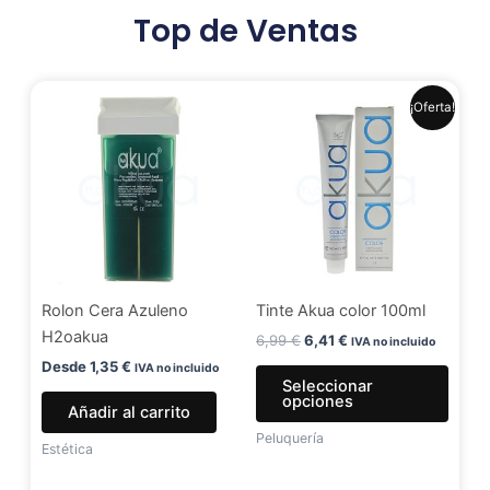
Top de Ventas
El
El
Este
¡Oferta!
precio
precio
produ
original
actual
era:
es:
tiene
6,99 €.
6,41 €.
múlti
varia
Las
opci
se
Rolon Cera Azuleno
Tinte Akua color 100ml
pued
H2oakua
elegir
6,99
€
6,41
€
IVA no incluido
en
Desde
1,35
€
IVA no incluido
Seleccionar
la
opciones
Añadir al carrito
págin
Peluquería
de
Estética
produ