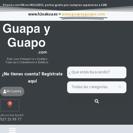
Ir
Precios con IVA no INCLUIDO, portes gratis por compras superiores a 120€
al
www.h2oakua.es =
www.guapayguapo.com
contenido
Search
¿No tienes cuenta? Regístrate
...
aquí
Mi Cuenta
0
Carrito
¿Necesitas Ayuda?
927 23 99 77