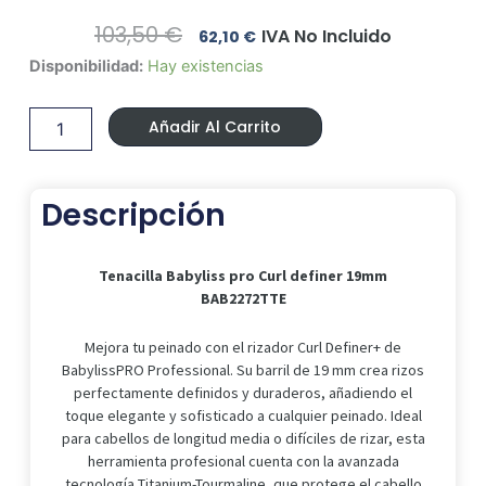
El
El
103,50
€
IVA No Incluido
62,10
€
Precio
Precio
Tenacilla
Disponibilidad:
Hay existencias
Original
Actual
Babyliss
Era:
Es:
pro
103,50 €.
62,10 €.
Añadir Al Carrito
Curl
definer
19mm
BAB2272TTE
Descripción
cantidad
Tenacilla Babyliss pro Curl definer 19mm
BAB2272TTE
Mejora tu peinado con el rizador Curl Definer+ de
BabylissPRO Professional. Su barril de 19 mm crea rizos
perfectamente definidos y duraderos, añadiendo el
toque elegante y sofisticado a cualquier peinado. Ideal
para cabellos de longitud media o difíciles de rizar, esta
herramienta profesional cuenta con la avanzada
tecnología Titanium-Tourmaline, que protege el cabello