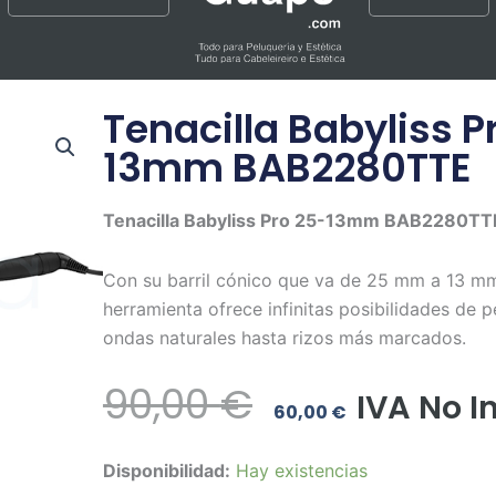
Tenacilla Babyliss P
13mm BAB2280TTE
Tenacilla Babyliss Pro 25-13mm BAB2280TT
Con su barril cónico que va de 25 mm a 13 mm
herramienta ofrece infinitas posibilidades de 
ondas naturales hasta rizos más marcados.
El
El
90,00
€
IVA No I
60,00
€
Precio
Precio
Tenacilla
Disponibilidad:
Hay existencias
Original
Actual
Babyliss