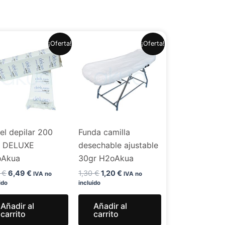
El
El
El
El
¡Oferta!
¡Oferta!
precio
precio
precio
precio
original
actual
original
actual
era:
es:
era:
es:
7,99 €.
6,49 €.
1,30 €.
1,20 €.
el depilar 200
Funda camilla
. DELUXE
desechable ajustable
oAkua
30gr H2oAkua
9
€
6,49
€
1,30
€
1,20
€
IVA no
IVA no
ido
incluido
Añadir al
Añadir al
carrito
carrito