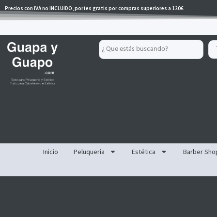
Ir
Precios con IVA no INCLUIDO, portes gratis por compras superiores a 120€
al
contenido
Search
...
Inicio
Peluquería
Estética
Barber Sho