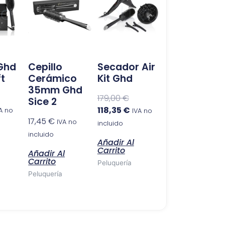
original
actual
era:
es:
179,00 €.
118,35 €.
 Ghd
Cepillo
Secador Air
ft
Cerámico
Kit Ghd
35mm Ghd
179,00
€
Sice 2
118,35
€
A no
IVA no
17,45
€
IVA no
incluido
incluido
Añadir Al
Carrito
Añadir Al
Carrito
Peluquería
Peluquería