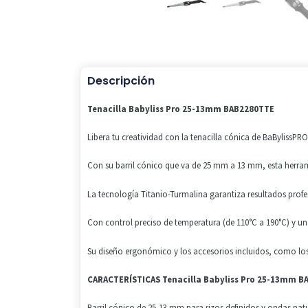
Descripción
Tenacilla Babyliss Pro 25-13mm BAB2280TTE
Libera tu creatividad con la tenacilla cónica de BaBylissPRO
Con su barril cónico que va de 25 mm a 13 mm, esta herram
La tecnología Titanio-Turmalina garantiza resultados profes
Con control preciso de temperatura (de 110°C a 190°C) y un
Su diseño ergonómico y los accesorios incluidos, como los 
CARACTERÍSTICAS Tenacilla Babyliss Pro 25-13mm 
Barril cónico de 25-13 mm para rizos definidos y ondas nat