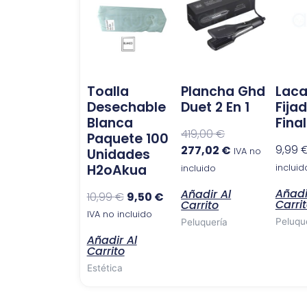
original
actual
original
actual
era:
es:
era:
es:
10,99 €.
9,50 €.
419,00 €.
277,02 €.
Toalla
Plancha Ghd
Lac
Desechable
Duet 2 En 1
Fija
Blanca
Final
419,00
€
Paquete 100
9,99
277,02
€
Unidades
IVA no
H2oAkua
incluid
incluido
Añadi
Añadir Al
10,99
€
9,50
€
Carri
Carrito
IVA no incluido
Peluqu
Peluquería
Añadir Al
Carrito
Estética