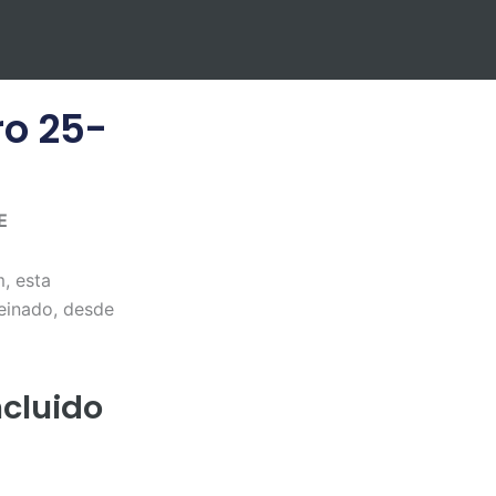
ro 25-
E
, esta
peinado, desde
ncluido