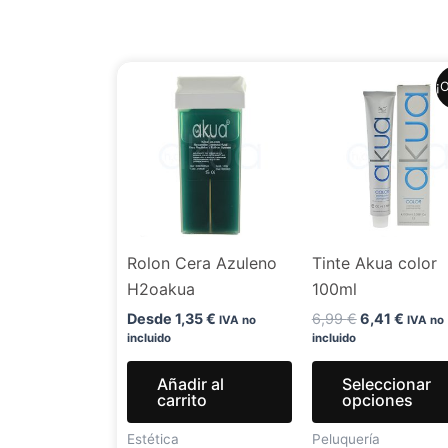
El
El
¡O
precio
precio
original
actual
era:
es:
6,99 €.
6,41 €
Rolon Cera Azuleno
Tinte Akua color
H2oakua
100ml
Desde
1,35
€
6,99
€
6,41
€
IVA no
IVA no
incluido
incluido
Añadir al
Seleccionar
carrito
opciones
Estética
Peluquería