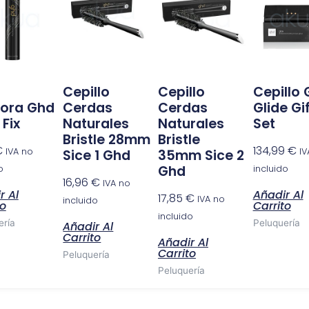
a
Cepillo
Cepillo
Cepillo
dora Ghd
Cerdas
Cerdas
Glide Gi
 Fix
Naturales
Naturales
Set
Bristle 28mm
Bristle
€
134,99
€
IVA no
IV
Sice 1 Ghd
35mm Sice 2
Ghd
o
incluido
16,96
€
IVA no
r Al
Añadir Al
17,85
€
IVA no
incluido
to
Carrito
incluido
ería
Peluquería
Añadir Al
Carrito
Añadir Al
Carrito
Peluquería
Peluquería