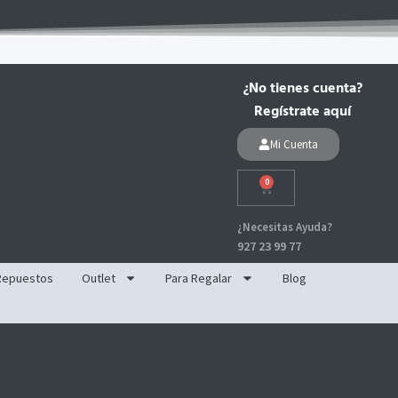
¿No tienes cuenta?
Regístrate aquí
Mi Cuenta
0
Carrito
¿Necesitas Ayuda?
927 23 99 77
Repuestos
Outlet
Para Regalar
Blog