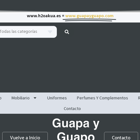
www.h2oakua.es =
www.guapayguapo.com
Todas las categorías
p
Mobiliario
Uniformes
Perfumes Y Complementos
Contacto
Vuelve a Inicio
Contacto