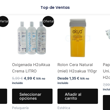
Top de Ventas
El
El
Este
Este
ferta!
¡Oferta!
precio
precio
producto
producto
original
actual
era:
es:
tiene
tiene
.
5,99 €.
4,99 €.
múltiples
múltiples
variantes.
variantes.
Las
Las
opciones
opciones
Oxigenada H2oAkua
Rolon Cera Natural
Pap
se
se
Crema LITRO
(miel) H2oakua 110gr
Uni
pueden
pueden
H2
elegir
elegir
5,99
€
4,99
€
Desde
1,35
€
IVA no
IVA no
incluido
incluido
en
en
7,9
inclu
la
la
Seleccionar
Añadir al
página
página
opciones
carrito
de
de
Peluquería
Estética
producto
producto