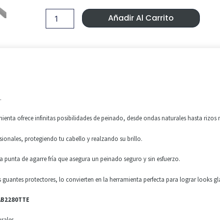
Pro
Era:
Es:
25-
Añadir Al Carrito
13mm
90,00 €.
60,00 €
BAB2280TTE
cantidad
.
ienta ofrece infinitas posibilidades de peinado, desde ondas naturales hasta rizo
ionales, protegiendo tu cabello y realzando su brillo.
a punta de agarre fría que asegura un peinado seguro y sin esfuerzo.
guantes protectores, lo convierten en la herramienta perfecta para lograr looks g
BAB2280TTE
urales