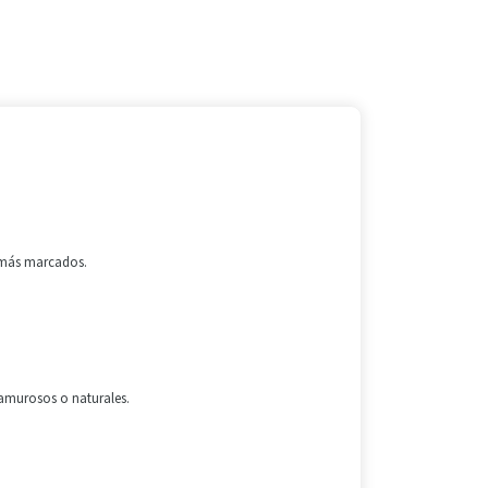
.
s más marcados.
lamurosos o naturales.