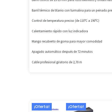
Barril térmico de titanio con turmalina para un peinado pre
Control de temperatura preciso (de 110°C a 190°C)
Calentamiento rápido con luz indicadora
Mango recubierto de goma para mayor comodidad
Apagado automático después de 72 minutos
Cable profesional giratorio de 2,70 m
El
El
El
El
¡Oferta!
¡Oferta!
precio
precio
precio
precio