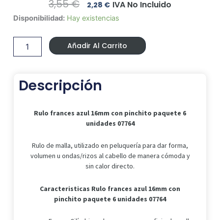
El
El
3,55
€
IVA No Incluido
2,28
€
Precio
Precio
Rulo
Disponibilidad:
Hay existencias
Original
Actual
frances
Era:
Es:
azul
3,55 €.
2,28 €.
Añadir Al Carrito
16mm
con
pinchito
paquete
Descripción
6
unidades
07764
Rulo frances azul 16mm con pinchito paquete 6
cantidad
unidades 07764
Rulo de malla, utilizado en peluquería para dar forma,
volumen u ondas/rizos al cabello de manera cómoda y
sin calor directo.
Caracteristicas
Rulo frances azul 16mm con
pinchito paquete 6 unidades 07764