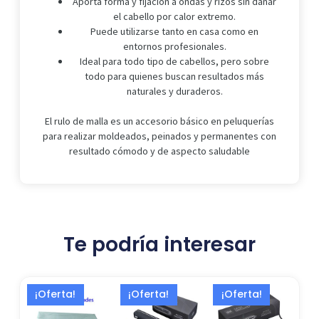
Aporta forma y fijación a ondas y rizos sin dañar
el cabello por calor extremo.
Puede utilizarse tanto en casa como en
entornos profesionales.
Ideal para todo tipo de cabellos, pero sobre
todo para quienes buscan resultados más
naturales y duraderos.
El rulo de malla es un accesorio básico en peluquerías
para realizar moldeados, peinados y permanentes con
resultado cómodo y de aspecto saludable
Te podría interesar
El
El
El
El
El
El
¡Oferta!
¡Oferta!
¡Oferta!
precio
precio
precio
precio
precio
precio