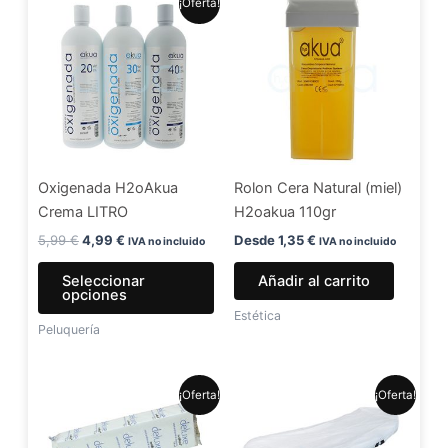
¡Oferta!
precio
precio
producto
original
actual
era:
es:
tiene
5,99 €.
4,99 €.
múltiples
variantes.
Las
opciones
se
Oxigenada H2oAkua
Rolon Cera Natural (miel)
pueden
Crema LITRO
H2oakua 110gr
elegir
en
5,99
€
4,99
€
Desde
1,35
€
IVA no incluido
IVA no incluido
la
Seleccionar
Añadir al carrito
página
opciones
de
Estética
Peluquería
producto
El
El
El
El
¡Oferta!
¡Oferta!
precio
precio
precio
precio
original
actual
original
actual
era:
es:
era:
es: