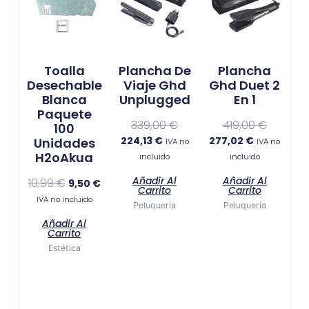
original
actual
actual
original
actual
original
era:
es:
es:
era:
es:
era:
10,99 €.
9,50 €.
224,13 €.
339,00 €.
277,02 €.
419,00 €.
Toalla
Plancha De
Plancha
Desechable
Viaje Ghd
Ghd Duet 2
Blanca
Unplugged
En 1
Paquete
339,00
€
419,00
€
100
224,13
€
277,02
€
Unidades
IVA no
IVA no
H2oAkua
incluido
incluido
Añadir Al
Añadir Al
10,99
€
9,50
€
Carrito
Carrito
IVA no incluido
Peluquería
Peluquería
Añadir Al
Carrito
Estética