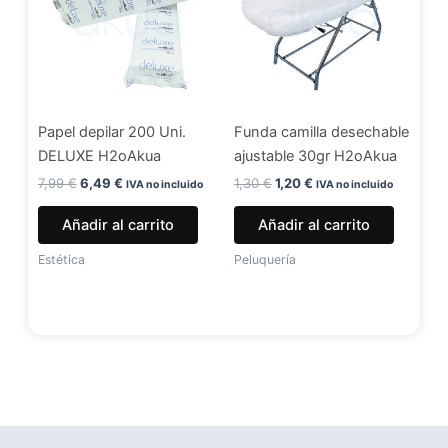
7,99 €.
6,49 €.
1,30 €.
1,20 €.
Papel depilar 200 Uni.
Funda camilla desechable
DELUXE H2oAkua
ajustable 30gr H2oAkua
7,99
€
6,49
€
1,30
€
1,20
€
IVA no incluido
IVA no incluido
Añadir al carrito
Añadir al carrito
Estética
Peluquería