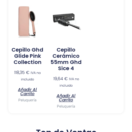
Cepillo Ghd
Cepillo
Glide Pink
Cerámico
Collection
55mm Ghd
Sice 4
118,35
€
IVA no
19,64
€
IVA no
incluido
incluido
Añadir Al
Carrito
Añadir Al
Carrito
Peluquería
Peluquería