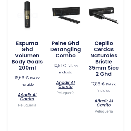
Espuma
Peine Ghd
Cepillo
Ghd
Detangling
Cerdas
Volumen
Combo
Naturales
Body Goals
Bristle
10,91
€
IVA no
200ml
35mm Sice
incluido
2 Ghd
16,66
€
IVA no
Añadir Al
17,85
€
IVA no
incluido
Carrito
incluido
Peluquería
Añadir Al
Carrito
Añadir Al
Carrito
Peluquería
Peluquería