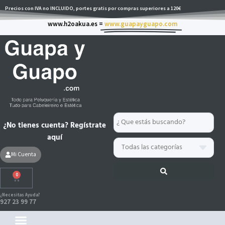
Ir
Precios con IVA no INCLUIDO, portes gratis por compras superiores a 120€
al
www.h2oakua.es =
www.guapayguapo.com
contenido
Search
¿No tienes cuenta? Regístrate
...
aquí
Mi Cuenta
0
Carrito
¿Necesitas Ayuda?
927 23 99 77