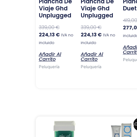
Plancha De
Plancha De
Plan
Viaje Ghd
Viaje Ghd
Duet 
Unplugged
Unplugged
419,0
339,00
€
339,00
€
277,
224,13
€
224,13
€
IVA no
IVA no
incluid
incluido
incluido
Añadi
Carri
Añadir Al
Añadir Al
Carrito
Carrito
Peluqu
Peluquería
Peluquería
El
El
¡O
precio
precio
original
actual