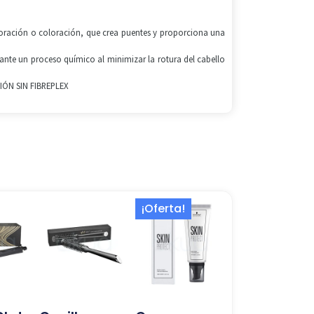
oloración o coloración, que crea puentes y proporciona una
rante un proceso químico al minimizar la rotura del cabello
IÓN SIN FIBREPLEX
El
El
¡Oferta!
precio
precio
original
actual
era:
es:
10,75 €.
4,96 €.