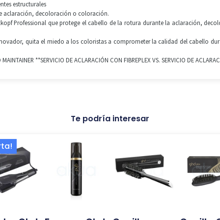
entes estructurales
e aclaración, decoloración o coloración.
kopf Professional que protege el cabello de la rotura durante la aclaración, dec
novador, quita el miedo a los coloristas a comprometer la calidad del cabello du
 MAINTAINER **SERVICIO DE ACLARACIÓN CON FIBREPLEX VS. SERVICIO DE ACLARAC
Te podría interesar
El
El
rta!
precio
precio
original
actual
era:
es:
419,00 €.
277,02 €.