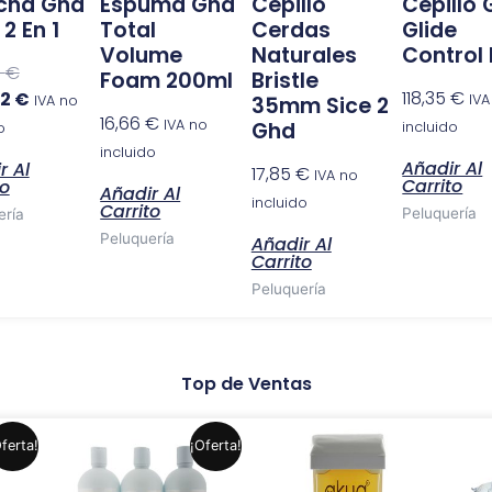
cha Ghd
Espuma Ghd
Cepillo
Cepillo
2 En 1
Total
Cerdas
Glide
Volume
Naturales
Control
0
€
Foam 200ml
Bristle
118,35
€
02
€
IVA
IVA no
35mm Sice 2
16,66
€
IVA no
Ghd
incluido
o
incluido
Añadir Al
r Al
17,85
€
IVA no
Carrito
to
Añadir Al
incluido
Carrito
Peluquería
ería
Peluquería
Añadir Al
Carrito
Peluquería
Top de Ventas
El
El
Este
Este
ferta!
¡Oferta!
precio
precio
producto
producto
original
actual