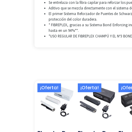
Se entrelaza con la fibra capilar para reforzar los pu
Aditivo que se mezcla directamente con el sistema d
El primer Sistema Reforzador de Puentes de Schwarz
protección del color duradera.
* FIBREPLEX, gracias a su Sistema Bond Enforcing in
hasta en un 94%**.
*USO REGULAR DE FIBREPLEX CHAMPÚ Y EL Nº3 BOND
El
El
El
El
¡Oferta!
¡Oferta!
¡Ofe
precio
precio
precio
precio
original
actual
original
actual
era:
es:
era:
es:
339,00 €.
224,13 €.
339,00 €.
224,13 €.