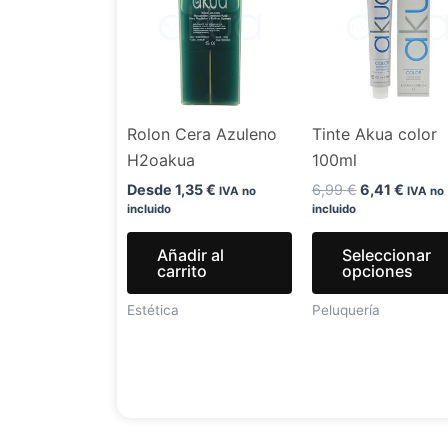
era:
es:
6,99 €.
6,41 €
Rolon Cera Azuleno
Tinte Akua color
H2oakua
100ml
Desde
1,35
€
6,99
€
6,41
€
IVA no
IVA no
incluido
incluido
Añadir al
Seleccionar
carrito
opciones
Estética
Peluquería