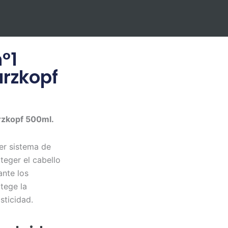
nº1
rzkopf
rzkopf 500ml.
er sistema de
teger el cabello
ante los
tege la
asticidad.