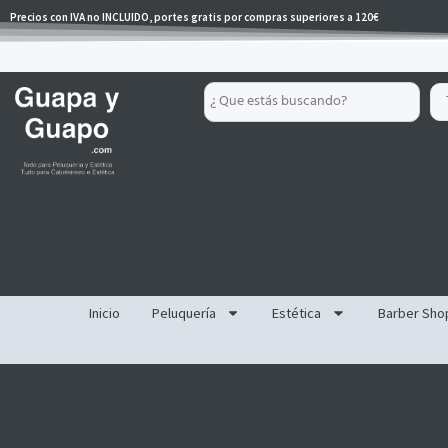
Ir
Precios con IVA no INCLUIDO, portes gratis por compras superiores a 120€
al
contenido
Search
...
Inicio
Peluquería
Estética
Barber Sho