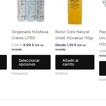
era:
es:
tiene
tiene
.
5,99 €.
4,99 €.
múltiples
múltiples
variantes.
variantes.
Las
Las
opciones
opciones
Oxigenada H2oAkua
Rolon Cera Natural
Pap
se
se
Crema LITRO
(miel) H2oakua 110gr
Uni
pueden
pueden
H2
elegir
elegir
5,99
€
4,99
€
Desde
1,35
€
IVA no
IVA no
incluido
incluido
en
en
7,9
inclu
la
la
Seleccionar
Añadir al
página
página
opciones
carrito
de
de
Peluquería
Estética
producto
producto
Esté