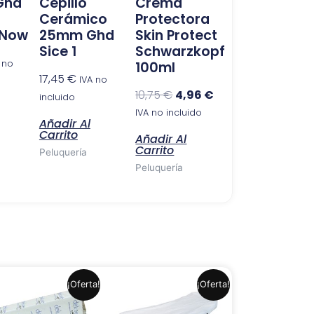
 Ghd
Cepillo
Crema
Cerámico
Protectora
 Now
25mm Ghd
Skin Protect
Sice 1
Schwarzkopf
 no
100ml
17,45
€
IVA no
10,75
€
4,96
€
incluido
IVA no incluido
Añadir Al
Carrito
Añadir Al
Carrito
Peluquería
Peluquería
El
El
El
El
¡Oferta!
¡Oferta!
precio
precio
precio
precio
original
actual
original
actual