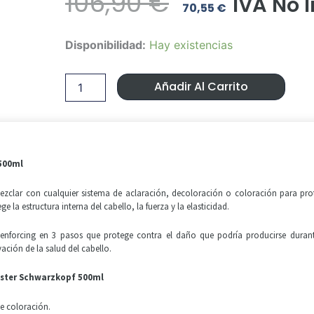
El
El
106,90
€
IVA No 
70,55
€
Precio
Precio
Protector
Disponibilidad:
Hay existencias
Original
Actual
Fibreplex
nº1
Era:
Es:
Bond
Añadir Al Carrito
Booster
106,90 €.
70,55 €
Schwarzkopf
500ml
cantidad
500ml
ezclar con cualquier sistema de aclaración, decoloración o coloración para pro
 la estructura interna del cabello, la fuerza y la elasticidad.
enforcing en 3 pasos que protege contra el daño que podría producirse duran
ación de la salud del cabello.
oster Schwarzkopf 500ml
de coloración.