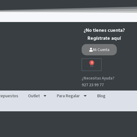
¿No tienes cuenta?
Regístrate aquí
Mi Cuenta
0
Carrito
¿Necesitas Ayuda?
927 23 99 77
Repuestos
Outlet
Para Regalar
Blog