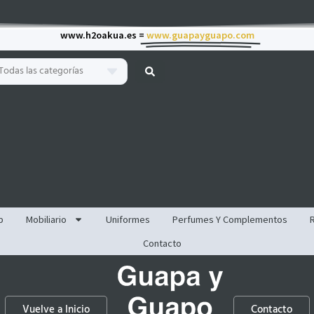
www.h2oakua.es =
www.guapayguapo.com
Todas las categorías
p
Mobiliario
Uniformes
Perfumes Y Complementos
Contacto
Vuelve a Inicio
Contacto