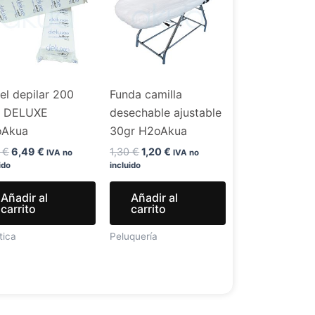
era:
es:
era:
es:
7,99 €.
6,49 €.
1,30 €.
1,20 €.
el depilar 200
Funda camilla
. DELUXE
desechable ajustable
oAkua
30gr H2oAkua
9
€
6,49
€
1,30
€
1,20
€
IVA no
IVA no
ido
incluido
Añadir al
Añadir al
carrito
carrito
tica
Peluquería