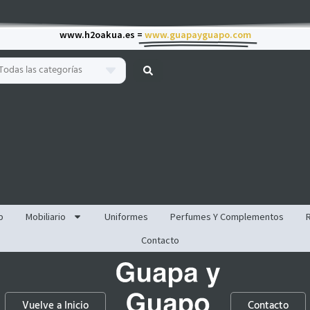
www.h2oakua.es =
www.guapayguapo.com
Todas las categorías
p
Mobiliario
Uniformes
Perfumes Y Complementos
Contacto
Vuelve a Inicio
Contacto