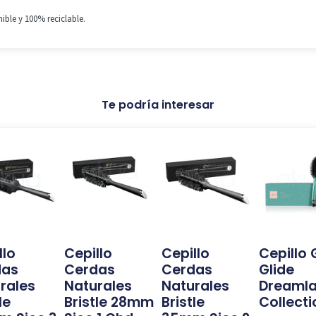
ble y 100% reciclable.
Te podría interesar
llo
Cepillo
Cepillo
Cepillo
das
Cerdas
Cerdas
Glide
rales
Naturales
Naturales
Dreaml
le
Bristle 28mm
Bristle
Collecti