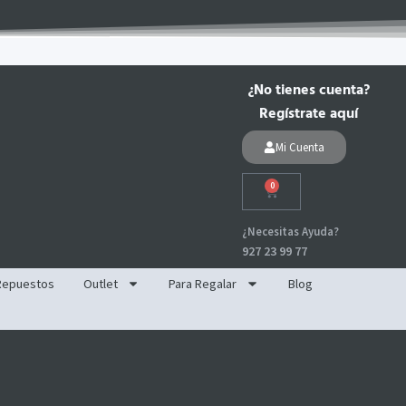
¿No tienes cuenta?
Regístrate aquí
Mi Cuenta
0
Carrito
¿Necesitas Ayuda?
927 23 99 77
Repuestos
Outlet
Para Regalar
Blog