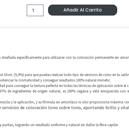
33Vol.
Era:
Es:
Montibello
Añadir Al Carrito
90ml
2,10 €.
1,40 €.
cantidad
diseñada específicamente para utilizarse con la coloración permanente sin amon
 33vol. (9,9%) para que puedas realizar todo tipo de servicios de color en tu salón
potenciar la cromaticidad y conseguir resultados 100% natural mimetic.
dad para conseguir la textura perfecta en todas las técnicas de aplicación sobre el c
7% de ingredientes de origen natural, es 100% vegana y está enriquecida con e
a mezcla y la aplicación, y su fórmula sin amoníaco ni olor proporciona máxima co
ar servicios de coloración tono sobre tono, aportando brillo y vit
s y puntas, logrando un resultado uniforme y natural sin dañar la fibra capilar