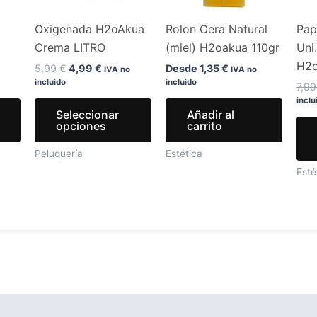
opciones
opciones
Oxigenada H2oAkua
Rolon Cera Natural
Pap
se
se
Crema LITRO
(miel) H2oakua 110gr
Uni
pueden
pueden
H2
elegir
elegir
5,99
€
4,99
€
Desde
1,35
€
IVA no
IVA no
incluido
incluido
en
en
7,9
inclu
la
la
Seleccionar
Añadir al
página
página
opciones
carrito
de
de
Peluquería
Estética
producto
producto
Esté