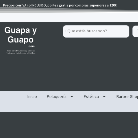
Ir
Precios con IVA no INCLUIDO, portes gratis por compras superiores a 120€
al
contenido
Search
...
Inicio
Peluquería
Estética
Barber Sho