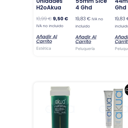
Unidades
55mm Sice
44mm
H2oAkua
4 Ghd
Ghd
10,99
€
9,50
€
19,83
€
19,83
IVA no
IVA no incluido
incluido
incluid
Añadir Al
Añadir Al
Añadi
Carrito
Carrito
Carri
Estética
Peluquería
Peluqu
El
El
¡O
precio
precio
original
actual
era:
es:
6,99 €.
6,41 €