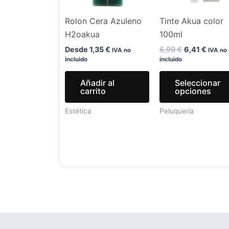
Rolon Cera Azuleno
Tinte Akua color
H2oakua
100ml
Desde
1,35
€
6,99
€
6,41
€
IVA no
IVA no
incluido
incluido
Añadir al
Seleccionar
carrito
opciones
Estética
Peluquería