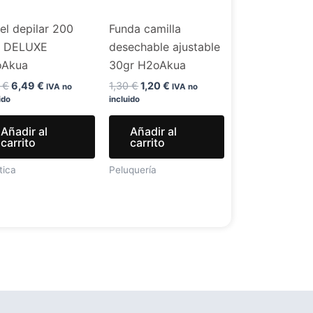
el depilar 200
Funda camilla
. DELUXE
desechable ajustable
oAkua
30gr H2oAkua
9
€
6,49
€
1,30
€
1,20
€
IVA no
IVA no
ido
incluido
Añadir al
Añadir al
carrito
carrito
tica
Peluquería