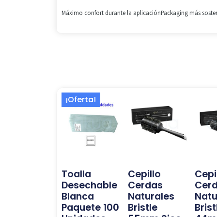
Máximo confort durante la aplicaciónPackaging más sosteni
El
El
¡Oferta!
precio
precio
original
actual
era:
es:
10,99 €.
9,50 €.
Toalla
Cepillo
Cepi
Desechable
Cerdas
Cer
Blanca
Naturales
Natu
Paquete 100
Bristle
Brist