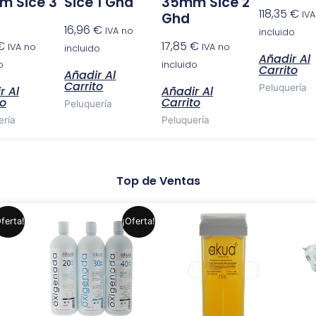
 Sice 3
Sice 1 Ghd
35mm Sice 2
118,35
€
IVA
Ghd
16,96
€
IVA no
incluido
€
17,85
€
IVA no
IVA no
incluido
Añadir Al
o
incluido
Carrito
Añadir Al
Carrito
Peluquería
r Al
Añadir Al
to
Carrito
Peluquería
ería
Peluquería
Top de Ventas
El
El
Este
Este
ferta!
¡Oferta!
precio
precio
producto
producto
original
actual
era:
es:
tiene
tiene
.
5,99 €.
4,99 €.
múltiples
múltiples
variantes.
variantes.
Las
Las