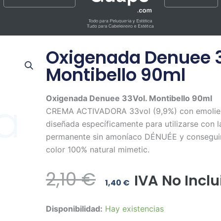
Oxigenada Denuee 3
Montibello 90ml
Oxigenada Denuee 33Vol. Montibello 90ml
CREMA ACTIVADORA 33vol (9,9%) con emolien
diseñada específicamente para utilizarse con l
permanente sin amoníaco DÉNUÉE y conseguir
color 100% natural mimetic.
El
El
2,10
€
IVA No Inclu
1,40
€
Precio
Precio
Oxigenada
Disponibilidad:
Hay existencias
Original
Actual
Denuee