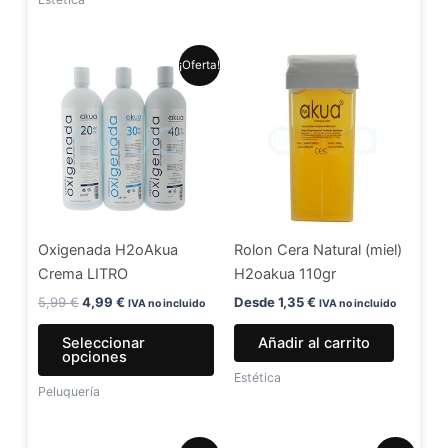
produ
El
El
Este
¡Oferta!
precio
precio
producto
original
actual
era:
es:
tiene
5,99 €.
4,99 €.
múltiples
variantes.
Las
opciones
se
Oxigenada H2oAkua
Rolon Cera Natural (miel)
pueden
Crema LITRO
H2oakua 110gr
elegir
en
5,99
€
4,99
€
Desde
1,35
€
IVA no incluido
IVA no incluido
la
Seleccionar
Añadir al carrito
página
opciones
de
Estética
Peluquería
producto