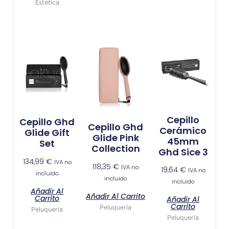
Estética
Cepillo
Cepillo Ghd
Cepillo Ghd
Cerámico
Glide Gift
Glide Pink
45mm
Set
Collection
Ghd Sice 3
134,99
€
IVA no
118,35
€
IVA no
19,64
€
IVA no
incluido
incluido
incluido
Añadir Al
Añadir Al Carrito
Carrito
Añadir Al
Carrito
Peluquería
Peluquería
Peluquería