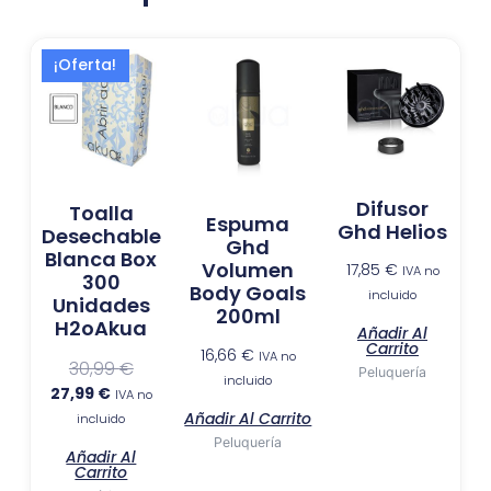
El
El
¡Oferta!
precio
precio
actual
original
es:
era:
27,99 €.
30,99 €.
Difusor
Toalla
Espuma
Ghd Helios
Desechable
Ghd
Blanca Box
Volumen
17,85
€
IVA no
300
Body Goals
incluido
Unidades
200ml
H2oAkua
Añadir Al
Carrito
16,66
€
IVA no
30,99
€
Peluquería
incluido
27,99
€
IVA no
Añadir Al Carrito
incluido
Peluquería
Añadir Al
Carrito