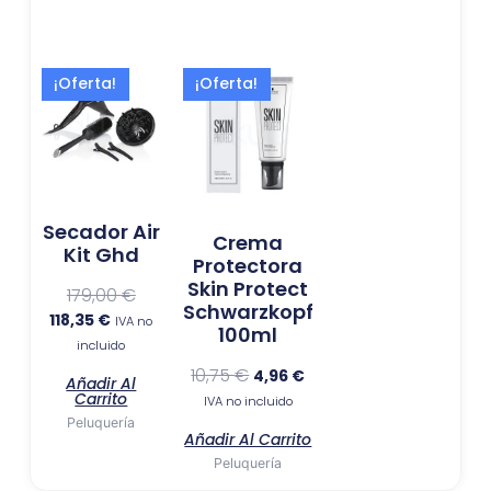
El
El
El
El
¡Oferta!
¡Oferta!
precio
precio
precio
precio
actual
original
original
actual
es:
era:
era:
es:
118,35 €.
179,00 €.
10,75 €.
4,96 €.
Secador Air
Crema
Kit Ghd
Protectora
Skin Protect
179,00
€
Schwarzkopf
118,35
€
IVA no
100ml
incluido
10,75
€
4,96
€
Añadir Al
Carrito
IVA no incluido
Peluquería
Añadir Al Carrito
Peluquería