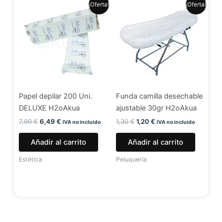
El
El
El
El
¡Oferta!
¡Oferta!
precio
precio
precio
precio
original
actual
original
actual
era:
es:
era:
es:
7,99 €.
6,49 €.
1,30 €.
1,20 €.
Papel depilar 200 Uni.
Funda camilla desechable
DELUXE H2oAkua
ajustable 30gr H2oAkua
7,99
€
6,49
€
1,30
€
1,20
€
IVA no incluido
IVA no incluido
Añadir al carrito
Añadir al carrito
Estética
Peluquería