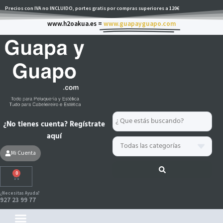
Ir
Precios con IVA no INCLUIDO, portes gratis por compras superiores a 120€
al
www.h2oakua.es =
www.guapayguapo.com
contenido
Search
¿No tienes cuenta? Regístrate
...
aquí
Mi Cuenta
0
Carrito
¿Necesitas Ayuda?
927 23 99 77