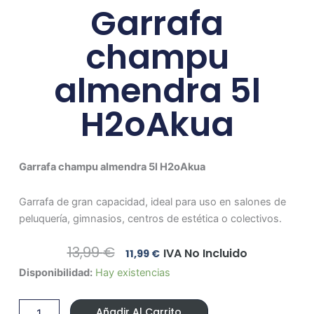
Garrafa
champu
almendra 5l
H2oAkua
Garrafa champu almendra 5l H2oAkua
Garrafa de gran capacidad, ideal para uso en salones de
peluquería, gimnasios, centros de estética o colectivos.
El
El
13,99
€
IVA No Incluido
11,99
€
Precio
Precio
Garrafa
Disponibilidad:
Hay existencias
Original
Actual
champu
Era:
Es:
almendra
13,99 €.
11,99 €.
Añadir Al Carrito
5l