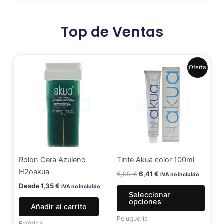
Top de Ventas
El
El
Este
¡Oferta!
precio
precio
produ
original
actual
era:
es:
tiene
6,99 €.
6,41 €.
múlti
varia
Las
opci
se
Rolon Cera Azuleno
Tinte Akua color 100ml
pued
H2oakua
elegir
6,99
€
6,41
€
IVA no incluido
en
Desde
1,35
€
IVA no incluido
Seleccionar
la
opciones
Añadir al carrito
págin
Peluquería
de
Estética