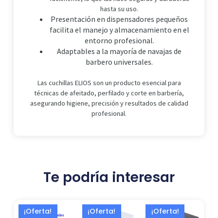
hasta su uso.
Presentación en dispensadores pequeños
facilita el manejo y almacenamiento en el
entorno profesional.
Adaptables a la mayoría de navajas de
barbero universales.
Las cuchillas ELIOS son un producto esencial para
técnicas de afeitado, perfilado y corte en barbería,
asegurando higiene, precisión y resultados de calidad
profesional.
Te podría interesar
El
El
El
El
El
El
¡Oferta!
¡Oferta!
¡Oferta!