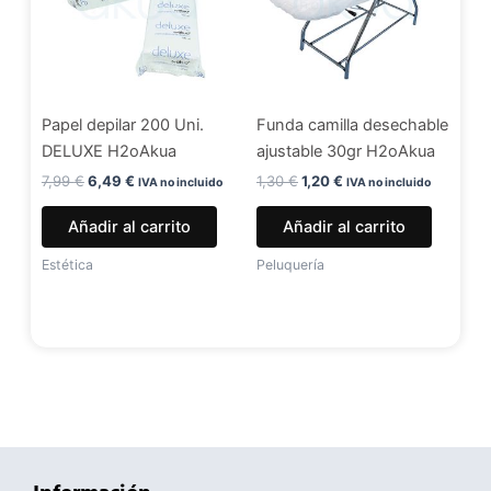
Papel depilar 200 Uni.
Funda camilla desechable
DELUXE H2oAkua
ajustable 30gr H2oAkua
7,99
€
6,49
€
1,30
€
1,20
€
IVA no incluido
IVA no incluido
Añadir al carrito
Añadir al carrito
Estética
Peluquería