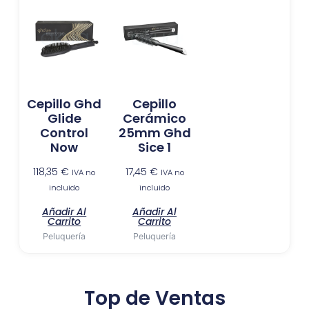
Cepillo Ghd
Cepillo
Glide
Cerámico
Control
25mm Ghd
Now
Sice 1
118,35
€
17,45
€
IVA no
IVA no
incluido
incluido
Añadir Al
Añadir Al
Carrito
Carrito
Peluquería
Peluquería
Top de Ventas