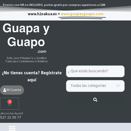
Ir
Precios con IVA no INCLUIDO, portes gratis por compras superiores a 120€
al
www.h2oakua.es =
www.guapayguapo.com
contenido
Search
¿No tienes cuenta? Regístrate
...
aquí
Mi Cuenta
0
Carrito
¿Necesitas Ayuda?
927 23 99 77