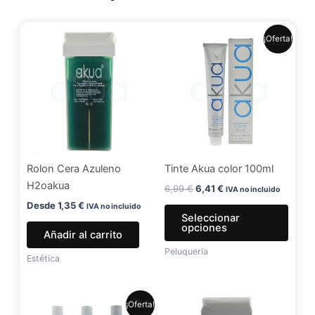
El
El
Este
¡Oferta!
precio
precio
produ
original
actual
era:
es:
tiene
6,99 €.
6,41 €.
múlti
varia
Las
opci
se
Rolon Cera Azuleno
Tinte Akua color 100ml
pued
H2oakua
elegir
6,99
€
6,41
€
IVA no incluido
en
Desde
1,35
€
IVA no incluido
Seleccionar
la
opciones
Añadir al carrito
págin
Peluquería
de
Estética
produ
El
El
Este
¡Oferta!
precio
precio