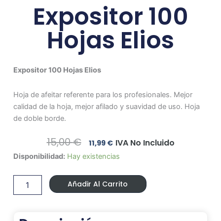
Expositor 100
Hojas Elios
Expositor 100 Hojas Elios
Hoja de afeitar referente para los profesionales. Mejor
calidad de la hoja, mejor afilado y suavidad de uso. Hoja
de doble borde.
El
El
15,00
€
IVA No Incluido
11,99
€
Precio
Precio
Expositor
Disponibilidad:
Hay existencias
Original
Actual
100
Era:
Es:
Hojas
15,00 €.
11,99 €.
Añadir Al Carrito
Elios
cantidad