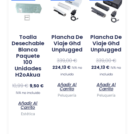
precio
precio
precio
precio
precio
precio
original
actual
actual
original
actual
original
era:
es:
es:
era:
es:
era:
10,99 €.
9,50 €.
224,13 €.
339,00 €.
224,13 €.
339,00 €
Toalla
Plancha De
Plancha De
Desechable
Viaje Ghd
Viaje Ghd
Blanca
Unplugged
Unplugged
Paquete
339,00
€
339,00
€
100
224,13
€
224,13
€
Unidades
IVA no
IVA no
H2oAkua
incluido
incluido
Añadir Al
Añadir Al
10,99
€
9,50
€
Carrito
Carrito
IVA no incluido
Peluquería
Peluquería
Añadir Al
Carrito
Estética