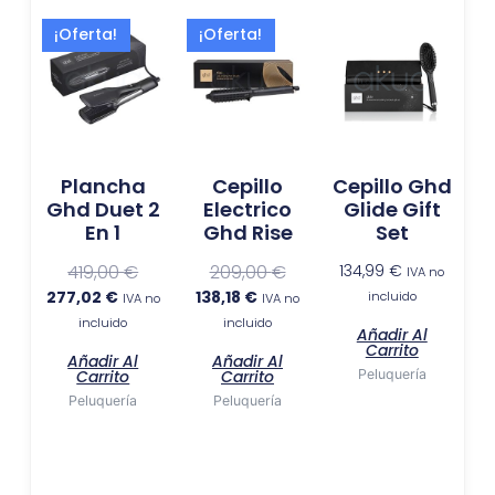
El
El
El
El
¡Oferta!
¡Oferta!
precio
precio
precio
precio
actual
original
actual
original
es:
era:
es:
era:
277,02 €.
419,00 €.
138,18 €.
209,00 €.
Plancha
Cepillo
Cepillo Ghd
Ghd Duet 2
Electrico
Glide Gift
En 1
Ghd Rise
Set
419,00
€
209,00
€
134,99
€
IVA no
277,02
€
138,18
€
incluido
IVA no
IVA no
incluido
incluido
Añadir Al
Carrito
Añadir Al
Añadir Al
Carrito
Carrito
Peluquería
Peluquería
Peluquería