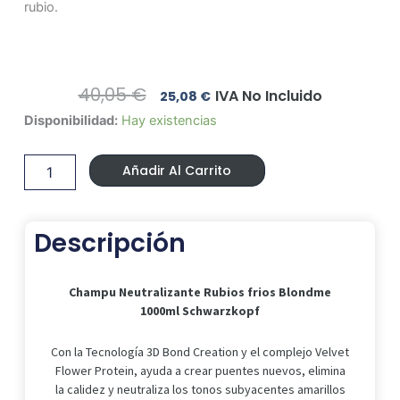
rubio.
El
El
40,05
€
IVA No Incluido
25,08
€
Precio
Precio
Champu
Disponibilidad:
Hay existencias
Original
Actual
Neutralizante
Era:
Es:
Rubios
40,05 €.
25,08 €.
Añadir Al Carrito
frios
Blondme
1000ml
Schwarzkopf
Descripción
cantidad
Champu Neutralizante Rubios frios Blondme
1000ml Schwarzkopf
Con la Tecnología 3D Bond Creation y el complejo Velvet
Flower Protein, ayuda a crear puentes nuevos, elimina
la calidez y neutraliza los tonos subyacentes amarillos