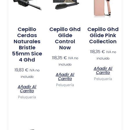
Cepillo
Cepillo Ghd
Cepillo Ghd
Cerdas
Glide
Glide Pink
Naturales
Control
Collection
Bristle
Now
118,35
€
IVA no
55mm Sice
118,35
€
IVA no
incluido
4 Ghd
incluido
Añadir Al
19,83
€
IVA no
Carrito
Añadir Al
incluido
Carrito
Peluquería
Peluquería
Añadir Al
Carrito
Peluquería