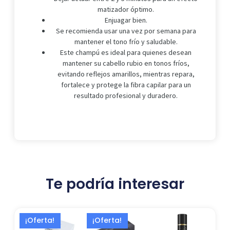
matizador óptimo.
Enjuagar bien.
Se recomienda usar una vez por semana para
mantener el tono frío y saludable.
Este champú es ideal para quienes desean
mantener su cabello rubio en tonos fríos,
evitando reflejos amarillos, mientras repara,
fortalece y protege la fibra capilar para un
resultado profesional y duradero.
Te podría interesar
El
El
El
El
¡Oferta!
¡Oferta!
precio
precio
precio
precio