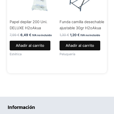
Papel depilar 200 Uni.
Funda camilla desechable
DELUXE H2oAkua
ajustable 30gr H2oAkua
7,99
€
6,49
€
1,30
€
1,20
€
IVA no incluido
IVA no incluido
Añadir al carrito
Añadir al carrito
Estética
Peluquería
Información