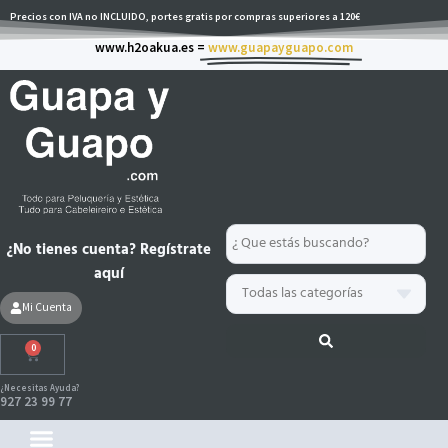
Ir
Precios con IVA no INCLUIDO, portes gratis por compras superiores a 120€
al
www.h2oakua.es =
www.guapayguapo.com
contenido
Search
¿No tienes cuenta? Regístrate
...
aquí
Mi Cuenta
0
Carrito
¿Necesitas Ayuda?
927 23 99 77