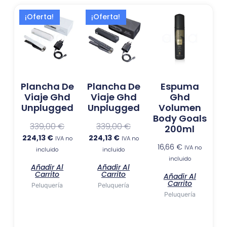
El
El
El
El
¡Oferta!
¡Oferta!
precio
precio
precio
precio
actual
original
actual
original
es:
era:
es:
era:
224,13 €.
339,00 €.
224,13 €.
339,00 €.
Plancha De
Plancha De
Espuma
Viaje Ghd
Viaje Ghd
Ghd
Unplugged
Unplugged
Volumen
Body Goals
339,00
€
339,00
€
200ml
224,13
€
224,13
€
IVA no
IVA no
16,66
€
IVA no
incluido
incluido
incluido
Añadir Al
Añadir Al
Carrito
Carrito
Añadir Al
Carrito
Peluquería
Peluquería
Peluquería