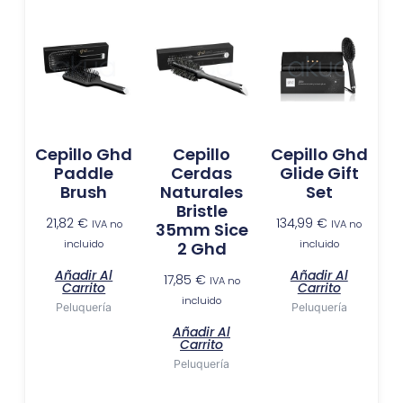
Cepillo Ghd
Cepillo
Cepillo Ghd
Paddle
Cerdas
Glide Gift
Brush
Naturales
Set
Bristle
21,82
€
134,99
€
IVA no
IVA no
35mm Sice
incluido
incluido
2 Ghd
Añadir Al
Añadir Al
17,85
€
IVA no
Carrito
Carrito
incluido
Peluquería
Peluquería
Añadir Al
Carrito
Peluquería