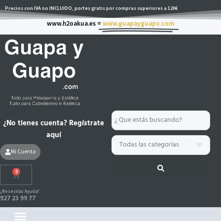
Ir
Precios con IVA no INCLUIDO, portes gratis por compras superiores a 120€
al
www.h2oakua.es =
www.guapayguapo.com
contenido
Search
¿No tienes cuenta? Regístrate
...
aquí
Mi Cuenta
0
Carrito
¿Necesitas Ayuda?
927 23 99 77