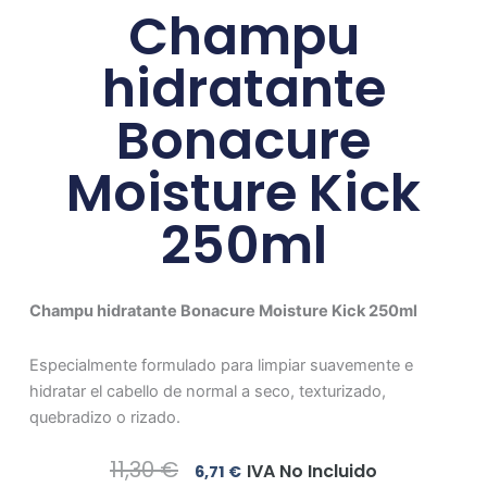
Champu
hidratante
Bonacure
Moisture Kick
250ml
Champu hidratante Bonacure Moisture Kick 250ml
Especialmente formulado para limpiar suavemente e
hidratar el cabello de normal a seco, texturizado,
quebradizo o rizado.
El
El
11,30
€
IVA No Incluido
6,71
€