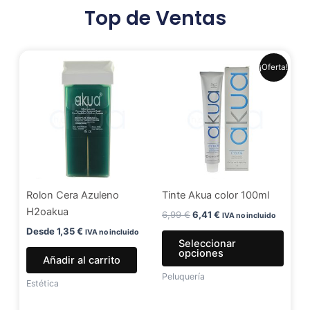
Top de Ventas
El
El
Este
¡Oferta!
precio
precio
produ
original
actual
era:
es:
tiene
6,99 €.
6,41 €.
múlti
varia
Las
opci
se
Rolon Cera Azuleno
Tinte Akua color 100ml
pued
H2oakua
elegir
6,99
€
6,41
€
IVA no incluido
en
Desde
1,35
€
IVA no incluido
Seleccionar
la
opciones
Añadir al carrito
págin
Peluquería
de
Estética
produ