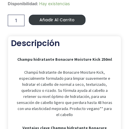
Precio
Precio
Champu
Disponibilidad:
Hay existencias
Original
Actual
hidratante
Era:
Es:
Bonacure
11,30 €.
6,71 €.
Añadir Al Carrito
Moisture
Kick
250ml
cantidad
Descripción
Champu hidratante Bonacure Moisture Kick 250ml
Champú hidratante de Bonacure Moisture Kick,
especialmente formulado para limpiar suavemente e
hidratar el cabello de normal a seco, texturizado,
quebradizo o rizado. Su fórmula ayuda al cabello a
retener su nivel óptimo de hidratación, para una
sensación de cabello ligero que perdura hasta 48 horas
con una elasticidad mejorada. Producto vegano** para
el cabello
Ventajas clave
Champu hidratante Bonacure