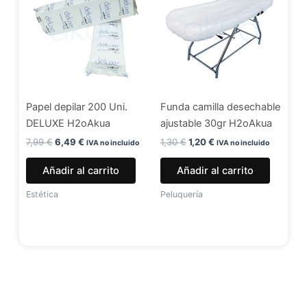
era:
es:
era:
es:
7,99 €.
6,49 €.
1,30 €.
1,20 €.
Papel depilar 200 Uni.
Funda camilla desechable
DELUXE H2oAkua
ajustable 30gr H2oAkua
7,99
€
6,49
€
1,30
€
1,20
€
IVA no incluido
IVA no incluido
Añadir al carrito
Añadir al carrito
Estética
Peluquería