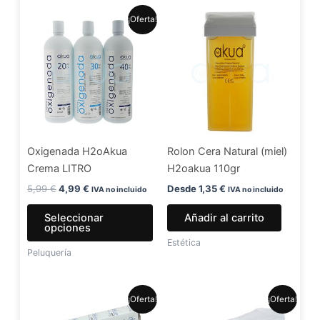
El
El
Este
¡Oferta!
precio
precio
producto
original
actual
era:
es:
tiene
5,99 €.
4,99 €.
múltiples
variantes.
Las
opciones
se
Oxigenada H2oAkua
Rolon Cera Natural (miel)
pueden
Crema LITRO
H2oakua 110gr
elegir
en
5,99
€
4,99
€
Desde
1,35
€
IVA no incluido
IVA no incluido
la
Seleccionar
Añadir al carrito
página
opciones
de
Estética
Peluquería
producto
El
El
El
El
¡Oferta!
¡Oferta!
precio
precio
precio
precio
original
actual
original
actual