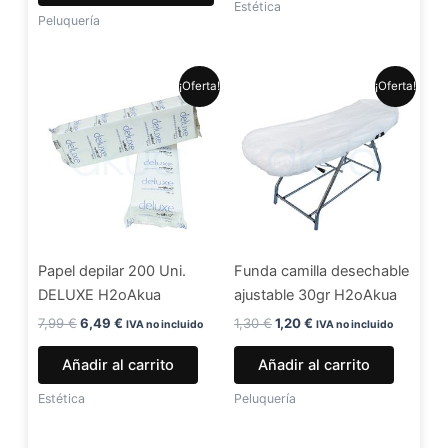
de
Estética
Peluquería
producto
El
El
El
El
¡Oferta!
¡Oferta!
precio
precio
precio
precio
original
actual
original
actual
era:
es:
era:
es:
7,99 €.
6,49 €.
1,30 €.
1,20 €.
Papel depilar 200 Uni.
Funda camilla desechable
DELUXE H2oAkua
ajustable 30gr H2oAkua
7,99
€
6,49
€
1,30
€
1,20
€
IVA no incluido
IVA no incluido
Añadir al carrito
Añadir al carrito
Estética
Peluquería