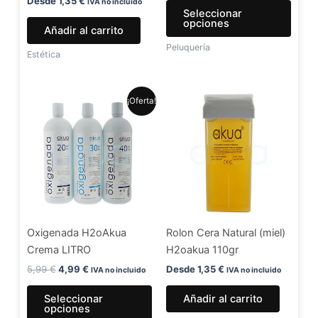
en
Desde
1,35
€
IVA no incluido
Seleccionar
la
opciones
Añadir al carrito
págin
Peluquería
de
Estética
produ
El
El
Este
¡Oferta!
precio
precio
producto
original
actual
era:
es:
tiene
5,99 €.
4,99 €.
múltiples
variantes.
Las
opciones
se
Oxigenada H2oAkua
Rolon Cera Natural (miel)
pueden
Crema LITRO
H2oakua 110gr
elegir
en
5,99
€
4,99
€
Desde
1,35
€
IVA no incluido
IVA no incluido
la
Seleccionar
Añadir al carrito
página
opciones