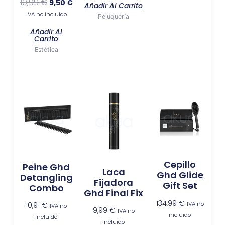
10,99
€
9,50
€
Añadir Al Carrito
IVA no incluido
Peluquería
Añadir Al
Carrito
Estética
Cepillo
Peine Ghd
Laca
Ghd Glide
Detangling
Fijadora
Gift Set
Combo
Ghd Final Fix
134,99
€
IVA no
10,91
€
IVA no
9,99
€
IVA no
incluido
incluido
incluido