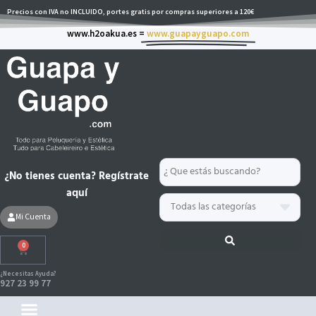
Ir
Precios con IVA no INCLUIDO, portes gratis por compras superiores a 120€
al
www.h2oakua.es =
www.guapayguapo.com
contenido
Search
¿No tienes cuenta? Regístrate
...
aquí
Mi Cuenta
0
Carrito
¿Necesitas Ayuda?
927 23 99 77