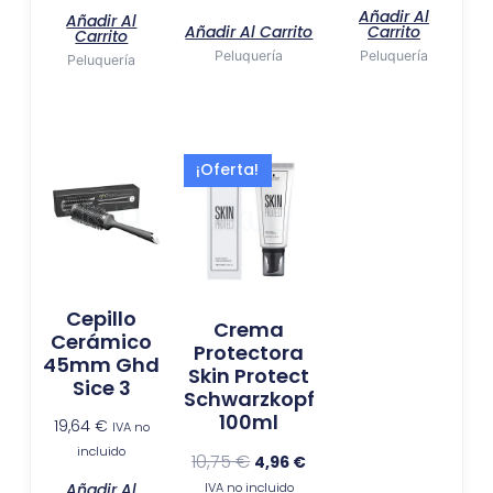
Añadir Al
Añadir Al
Carrito
Añadir Al Carrito
Carrito
Peluquería
Peluquería
Peluquería
El
El
¡Oferta!
precio
precio
original
actual
era:
es:
10,75 €.
4,96 €.
Cepillo
Crema
Cerámico
Protectora
45mm Ghd
Skin Protect
Sice 3
Schwarzkopf
100ml
19,64
€
IVA no
incluido
10,75
€
4,96
€
Añadir Al
IVA no incluido