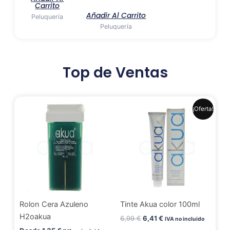
Carrito
Añadir Al Carrito
Peluquería
Peluquería
Top de Ventas
El
El
Este
¡Oferta!
precio
precio
produ
original
actual
era:
es:
tiene
6,99 €.
6,41 €.
múlti
varia
Las
opci
se
Rolon Cera Azuleno
Tinte Akua color 100ml
pued
H2oakua
elegir
6,99
€
6,41
€
IVA no incluido