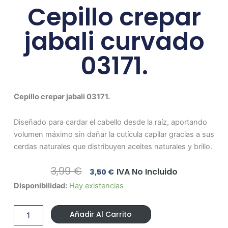
Cepillo crepar
jabali curvado
03171.
Cepillo crepar jabali 03171.
Diseñado para cardar el cabello desde la raíz, aportando
volumen máximo sin dañar la cutícula capilar gracias a sus
cerdas naturales que distribuyen aceites naturales y brillo.
El
El
3,99
€
IVA No Incluido
3,50
€
Precio
Precio
Cepillo
Disponibilidad:
Hay existencias
Original
Actual
crepar
Era:
Es:
jabali
3,99 €.
3,50 €.
Añadir Al Carrito
curvado
03171.