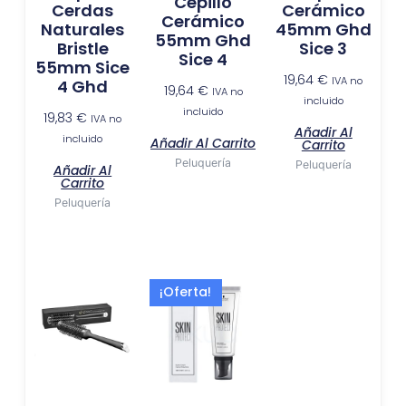
Cepillo
Cerdas
Cerámico
Cerámico
Naturales
45mm Ghd
55mm Ghd
Bristle
Sice 3
Sice 4
55mm Sice
19,64
€
IVA no
4 Ghd
19,64
€
IVA no
incluido
incluido
19,83
€
IVA no
Añadir Al
incluido
Añadir Al Carrito
Carrito
Peluquería
Peluquería
Añadir Al
Carrito
Peluquería
El
El
¡Oferta!
precio
precio
original
actual
era:
es:
10,75 €.
4,96 €.