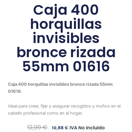
Caja 400
horquillas
invisibles
bronce rizada
55mm 01616
Caja 400 horquillas invisibles bronce rizada 55mm
01616.
Ideal para crear, fijar y asegurar recogidos y moños en el
cabello profesional como en el hogar.
El
El
12,99
€
IVA No Incluido
10,88
€