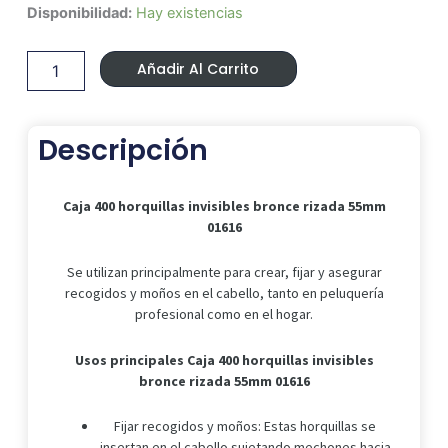
Precio
Precio
Caja
Disponibilidad:
Hay existencias
Original
Actual
400
Era:
Es:
horquillas
12,99 €.
10,88 €.
Añadir Al Carrito
invisibles
bronce
rizada
55mm
Descripción
01616
cantidad
Caja 400 horquillas invisibles bronce rizada 55mm
01616
Se utilizan principalmente para crear, fijar y asegurar
recogidos y moños en el cabello, tanto en peluquería
profesional como en el hogar.
Usos principales Caja 400 horquillas invisibles
bronce rizada 55mm 01616
Fijar recogidos y moños: Estas horquillas se
insertan en el cabello sujetando mechones hacia