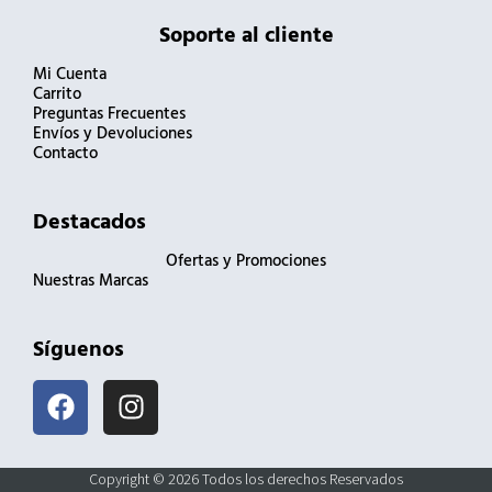
Soporte al cliente
Mi Cuenta
Carrito
Preguntas Frecuentes
Envíos y Devoluciones
Contacto
Destacados
Ofertas y Promociones
Nuestras Marcas
Síguenos
F
I
a
n
c
s
e
t
Copyright © 2026 Todos los derechos Reservados