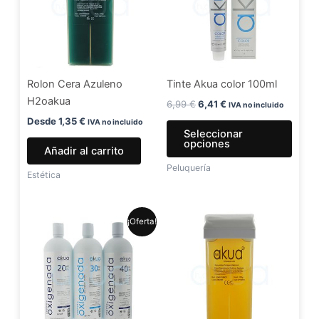
múlti
varia
Las
opci
se
Rolon Cera Azuleno
Tinte Akua color 100ml
pued
H2oakua
elegir
6,99
€
6,41
€
IVA no incluido
en
Desde
1,35
€
IVA no incluido
Seleccionar
la
opciones
Añadir al carrito
págin
Peluquería
de
Estética
produ
El
El
Este
¡Oferta!
precio
precio
producto
original
actual
era:
es:
tiene
5,99 €.
4,99 €.
múltiples
variantes.
Las