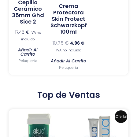
Cepillo
Crema
Cerámico
Protectora
35mm Ghd
Skin Protect
Sice 2
Schwarzkopf
100ml
17,45
€
IVA no
incluido
10,75
€
4,96
€
Añadir Al
IVA no incluido
Carrito
Añadir Al Carrito
Peluquería
Peluquería
Top de Ventas
El
El
Este
¡Oferta!
precio
precio
produ
original
actual
era:
es:
tiene
6,99 €.
6,41 €.