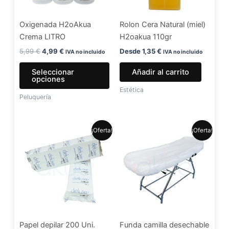
opciones
se
Oxigenada H2oAkua
Rolon Cera Natural (miel)
pueden
Crema LITRO
H2oakua 110gr
elegir
en
5,99
€
4,99
€
Desde
1,35
€
IVA no incluido
IVA no incluido
la
Seleccionar
Añadir al carrito
página
opciones
de
Estética
Peluquería
producto
El
El
El
El
¡Oferta!
¡Oferta!
precio
precio
precio
precio
original
actual
original
actual
era:
es:
era:
es:
7,99 €.
6,49 €.
1,30 €.
1,20 €.
Papel depilar 200 Uni.
Funda camilla desechable