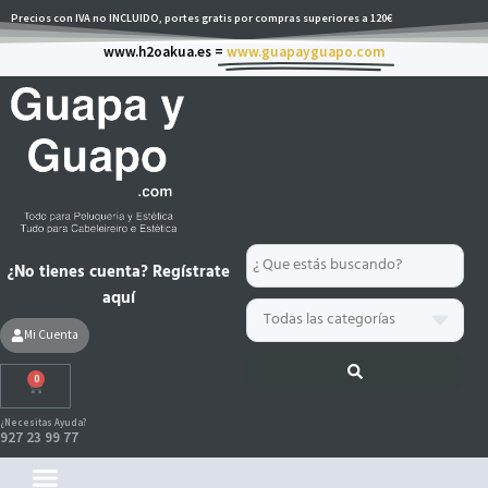
Ir
Precios con IVA no INCLUIDO, portes gratis por compras superiores a 120€
al
www.h2oakua.es =
www.guapayguapo.com
contenido
Search
¿No tienes cuenta? Regístrate
...
aquí
Mi Cuenta
0
Carrito
¿Necesitas Ayuda?
927 23 99 77