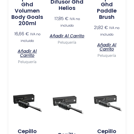
Difusor Ghd
Ghd
Ghd
Helios
Volumen
Paddle
Body Goals
Brush
17,85
€
IVA no
200ml
incluido
21,82
€
IVA no
16,66
€
IVA no
incluido
Añadir Al Carrito
incluido
Peluquería
Añadir Al
Carrito
Añadir Al
Carrito
Peluquería
Peluquería
Cepillo
Cepillo