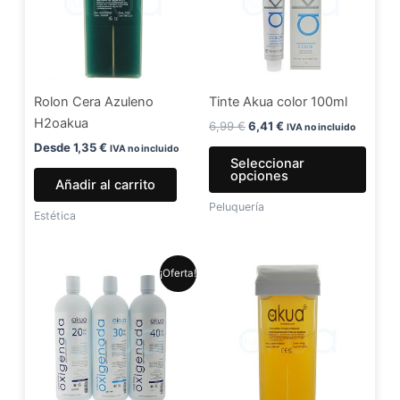
varia
Las
opci
se
Rolon Cera Azuleno
Tinte Akua color 100ml
pued
H2oakua
elegir
6,99
€
6,41
€
IVA no incluido
en
Desde
1,35
€
IVA no incluido
Seleccionar
la
opciones
Añadir al carrito
págin
Peluquería
de
Estética
produ
El
El
Este
¡Oferta!
precio
precio
producto
original
actual
era:
es:
tiene
5,99 €.
4,99 €.
múltiples
variantes.
Las
opciones