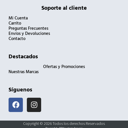
Soporte al cliente
Mi Cuenta
Carrito
Preguntas Frecuentes
Envíos y Devoluciones
Contacto
Destacados
Ofertas y Promociones
Nuestras Marcas
Síguenos
F
I
a
n
c
s
e
t
Copyright © 2026 Todos los derechos Reservados