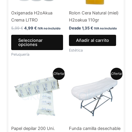
se
Oxigenada H2oAkua
Rolon Cera Natural (miel)
pueden
Crema LITRO
H2oakua 110gr
elegir
en
5,99
€
4,99
€
Desde
1,35
€
IVA no incluido
IVA no incluido
la
Seleccionar
Añadir al carrito
página
opciones
de
Estética
Peluquería
producto
El
El
El
El
¡Oferta!
¡Oferta!
precio
precio
precio
precio
original
actual
original
actual
era:
es:
era:
es:
7,99 €.
6,49 €.
1,30 €.
1,20 €.
Papel depilar 200 Uni.
Funda camilla desechable