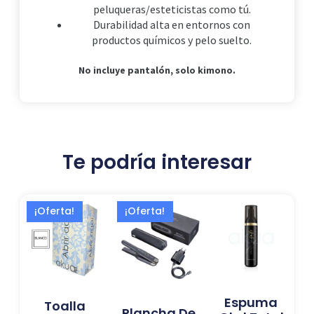
peluqueras/esteticistas como tú.
Durabilidad alta en entornos con
productos químicos y pelo suelto.
No incluye pantalón, solo kimono.
Te podría interesar
El
El
El
El
¡Oferta!
¡Oferta!
precio
precio
precio
precio
actual
original
actual
original
es:
era:
es:
era:
27,99 €.
30,99 €.
224,13 €.
339,00 €.
Espuma
Toalla
Plancha De