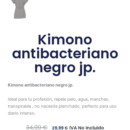
Kimono
antibacteriano
negro jp.
Kimono antibacteriano negro jp.
Ideal para tu profesión, repele pelo, agua, manchas,
transpirable , no necesita planchado, perfecto para uso
diario intenso.
El
El
34,99
€
IVA No Incluido
29,99
€