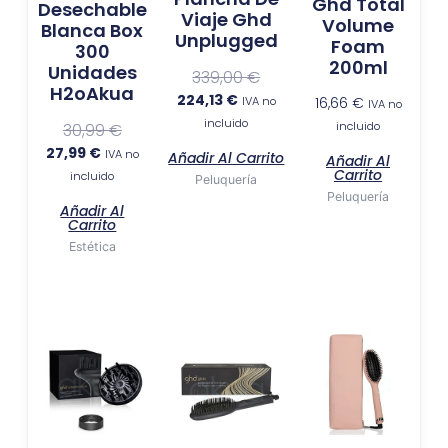
Ghd Total
Desechable
Viaje Ghd
Volume
Blanca Box
Unplugged
Foam
300
200ml
Unidades
339,00
€
H2oAkua
224,13
€
IVA no
16,66
€
IVA no
incluido
incluido
30,99
€
27,99
€
IVA no
Añadir Al Carrito
Añadir Al
Carrito
incluido
Peluquería
Peluquería
Añadir Al
Carrito
Estética