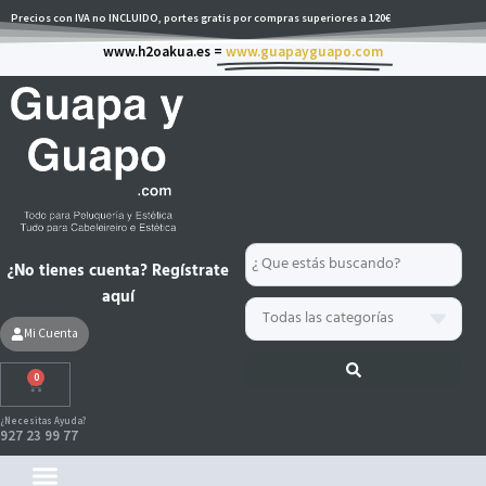
Ir
Precios con IVA no INCLUIDO, portes gratis por compras superiores a 120€
al
www.h2oakua.es =
www.guapayguapo.com
contenido
Search
¿No tienes cuenta? Regístrate
...
aquí
Mi Cuenta
0
Carrito
¿Necesitas Ayuda?
927 23 99 77