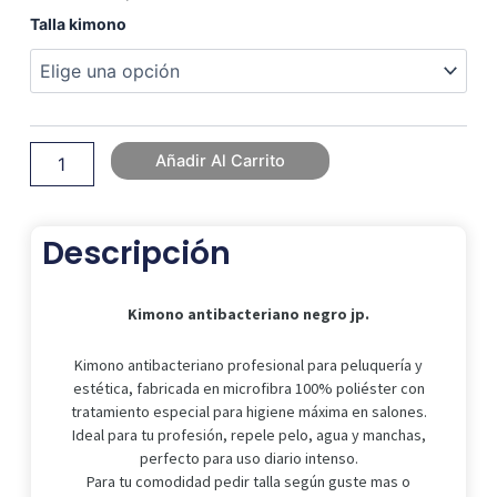
Precio
Precio
Kimono
Talla kimono
Original
Actual
antibacteriano
Era:
Es:
negro
34,99 €.
29,99 €.
jp.
cantidad
Añadir Al Carrito
Descripción
Kimono antibacteriano negro jp.
Kimono antibacteriano profesional para peluquería y
estética, fabricada en microfibra 100% poliéster con
tratamiento especial para higiene máxima en salones.
Ideal para tu profesión, repele pelo, agua y manchas,
perfecto para uso diario intenso.
Para tu comodidad pedir talla según guste mas o