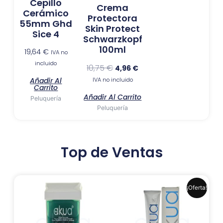
Cepillo
Crema
Cerámico
Protectora
55mm Ghd
Skin Protect
Sice 4
Schwarzkopf
100ml
19,64
€
IVA no
incluido
10,75
€
4,96
€
Añadir Al
IVA no incluido
Carrito
Añadir Al Carrito
Peluquería
Peluquería
Top de Ventas
El
El
Este
¡Oferta!
precio
precio
produ
original
actual
era:
es:
tiene
6,99 €.
6,41 €.
múlti