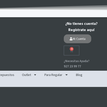
¿No tienes cuenta?
Regístrate aquí
Mi Cuenta
0
Carrito
¿Necesitas Ayuda?
927 23 99 77
Repuestos
Outlet
Para Regalar
Blog