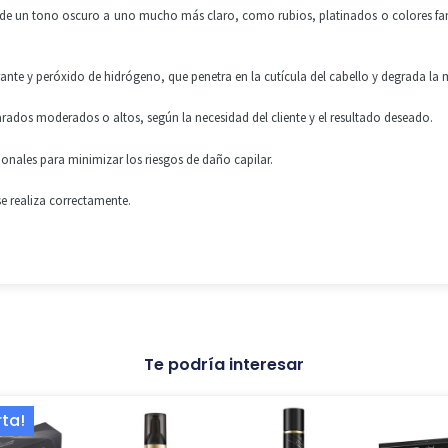
e un tono oscuro a uno mucho más claro, como rubios, platinados o colores fantas
ante y peróxido de hidrógeno, que penetra en la cutícula del cabello y degrada la 
arados moderados o altos, según la necesidad del cliente y el resultado deseado.
ionales para minimizar los riesgos de daño capilar.
se realiza correctamente
.
Te podría interesar
El
El
rta!
precio
precio