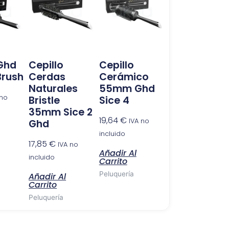
 Ghd
Cepillo
Cepillo
Brush
Cerdas
Cerámico
Naturales
55mm Ghd
 no
Bristle
Sice 4
35mm Sice 2
19,64
€
IVA no
Ghd
incluido
17,85
€
IVA no
Añadir Al
incluido
Carrito
Peluquería
Añadir Al
Carrito
Peluquería