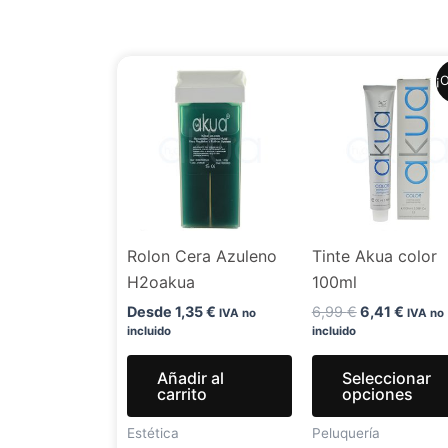
El
El
¡O
precio
precio
original
actual
era:
es:
6,99 €.
6,41 €
Rolon Cera Azuleno
Tinte Akua color
H2oakua
100ml
Desde
1,35
€
6,99
€
6,41
€
IVA no
IVA no
incluido
incluido
Añadir al
Seleccionar
carrito
opciones
Estética
Peluquería