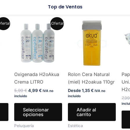
Top de Ventas
El
El
Este
Este
ferta!
¡Oferta!
precio
precio
producto
producto
original
actual
era:
es:
tiene
tiene
.
5,99 €.
4,99 €.
múltiples
múltiples
variantes.
variantes.
Las
Las
opciones
opciones
Oxigenada H2oAkua
Rolon Cera Natural
Pap
se
se
Crema LITRO
(miel) H2oakua 110gr
Uni
pueden
pueden
H2
elegir
elegir
5,99
€
4,99
€
Desde
1,35
€
IVA no
IVA no
incluido
incluido
en
en
7,9
inclu
la
la
Seleccionar
Añadir al
página
página
opciones
carrito
de
de
Peluquería
Estética
producto
producto