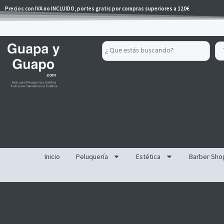
Ir
Precios con IVA no INCLUIDO, portes gratis por compras superiores a 120€
al
contenido
Search
...
Inicio
Peluquería
Estética
Barber Sho