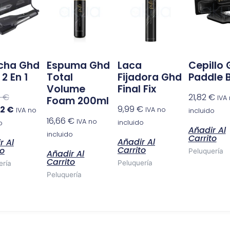
original
actual
era:
es:
419,00 €.
277,02 €.
cha Ghd
Espuma Ghd
Laca
Cepillo
2 En 1
Total
Fijadora Ghd
Paddle 
Volume
Final Fix
0
€
21,82
€
IVA
Foam 200ml
9,99
€
02
€
IVA no
IVA no
incluido
16,66
€
IVA no
incluido
o
Añadir Al
incluido
Carrito
Añadir Al
r Al
Carrito
to
Peluquería
Añadir Al
Carrito
Peluquería
ería
Peluquería