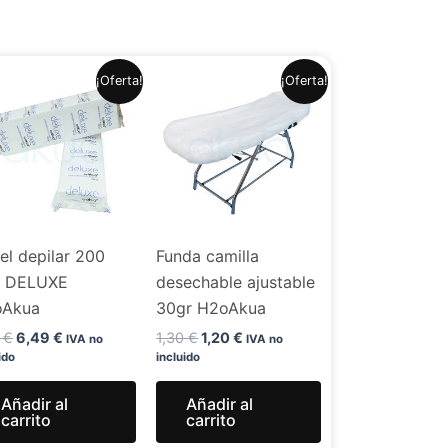
El
El
El
El
¡Oferta!
¡Oferta!
precio
precio
precio
precio
original
actual
original
actual
era:
es:
era:
es:
7,99 €.
6,49 €.
1,30 €.
1,20 €.
el depilar 200
Funda camilla
. DELUXE
desechable ajustable
oAkua
30gr H2oAkua
9
€
6,49
€
1,30
€
1,20
€
IVA no
IVA no
ido
incluido
Añadir al
Añadir al
carrito
carrito