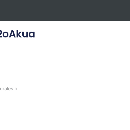
H2oAkua
urales o