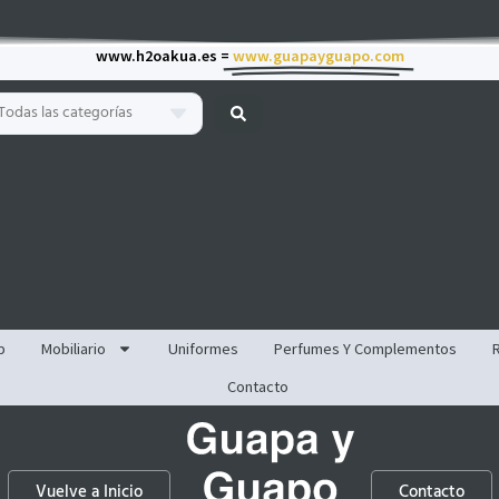
www.h2oakua.es =
www.guapayguapo.com
Todas las categorías
p
Mobiliario
Uniformes
Perfumes Y Complementos
Contacto
Vuelve a Inicio
Contacto