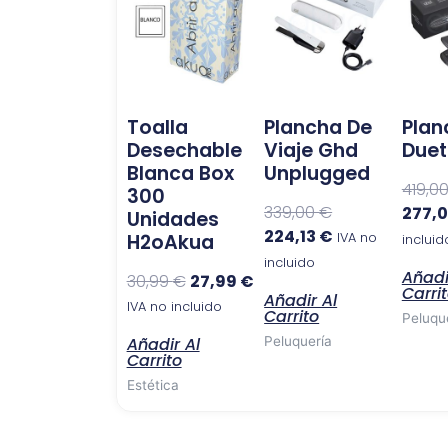
original
actual
original
actual
era:
es:
era:
es:
30,99 €.
27,99 €.
339,00 €.
224,13 €.
Toalla
Plancha De
Plan
Desechable
Viaje Ghd
Duet 
Blanca Box
Unplugged
419,0
300
339,00
€
277,
Unidades
224,13
€
H2oAkua
IVA no
incluid
incluido
Añadi
30,99
€
27,99
€
Carri
Añadir Al
IVA no incluido
Carrito
Peluqu
Añadir Al
Peluquería
Carrito
Estética