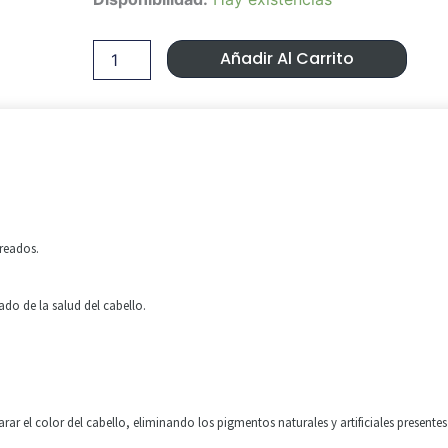
Plex
H2oAkua
400gr
Añadir Al Carrito
cantidad
oreados.
do de la salud del cabello.
larar el color del cabello, eliminando los pigmentos naturales y artificiales present