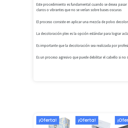
Este procedimiento es fundamental cuando se desea pasar d
claros o vibrantes que no se verían sobre bases oscuras
El proceso consiste en aplicar una mezcla de polvo decolor
La decoloración plex es la opción estándar para lograr acl
Es importante que la decoloración sea realizada por profes
Es un proceso agresivo que puede debilitar el cabello si no 
El
El
El
El
¡Oferta!
¡Oferta!
¡Ofe
precio
precio
precio
precio