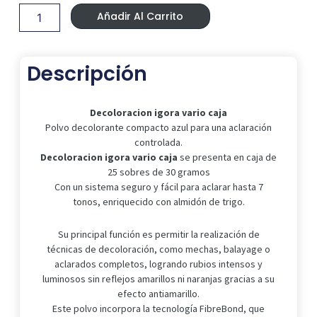
Era:
Es:
vario
39,90 €.
24,99 €.
Añadir Al Carrito
caja
cantidad
Descripción
Decoloracion igora vario caja
Polvo decolorante compacto azul para una aclaración
controlada.
Decoloracion igora vario caja
se presenta en caja de
25 sobres de 30 gramos
Con un sistema seguro y fácil para aclarar hasta 7
tonos, enriquecido con almidón de trigo.
Su principal función es permitir la realización de
técnicas de decoloración, como mechas, balayage o
aclarados completos, logrando rubios intensos y
luminosos sin reflejos amarillos ni naranjas gracias a su
efecto antiamarillo.
Este polvo incorpora la tecnología FibreBond, que