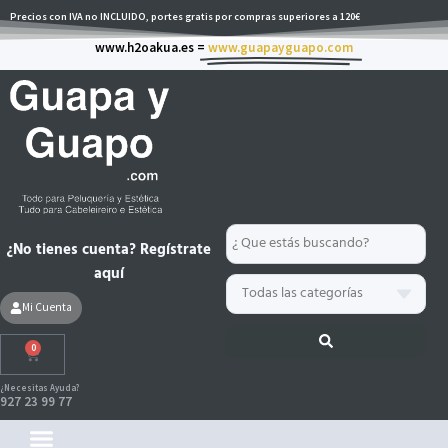
Ir
Precios con IVA no INCLUIDO, portes gratis por compras superiores a 120€
al
www.h2oakua.es =
www.guapayguapo.com
contenido
Search
¿No tienes cuenta? Regístrate
...
aquí
Mi Cuenta
0
Carrito
¿Necesitas Ayuda?
927 23 99 77