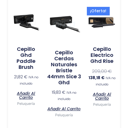
El
El
¡Oferta!
precio
precio
actual
original
es:
era:
138,18 €.
209,00 
Cepillo
Cepillo
Cepillo
Ghd
Electrico
Cerdas
Paddle
Ghd Rise
Naturales
Brush
Bristle
209,00
€
44mm Sice 3
21,82
€
IVA no
138,18
€
IVA no
Ghd
incluido
incluido
19,83
€
IVA no
Añadir Al
Añadir Al
Carrito
Carrito
incluido
Peluquería
Peluquería
Añadir Al Carrito
Peluquería