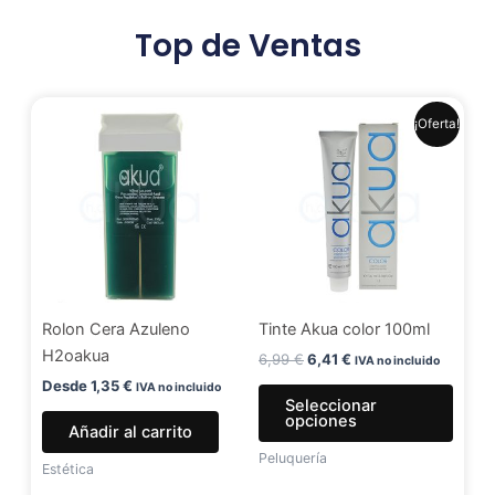
Top de Ventas
El
El
Este
¡Oferta!
precio
precio
produ
original
actual
era:
es:
tiene
6,99 €.
6,41 €.
múlti
varia
Las
opci
se
Rolon Cera Azuleno
Tinte Akua color 100ml
pued
H2oakua
elegir
6,99
€
6,41
€
IVA no incluido
en
Desde
1,35
€
IVA no incluido
Seleccionar
la
opciones
Añadir al carrito
págin
Peluquería
de
Estética
produ