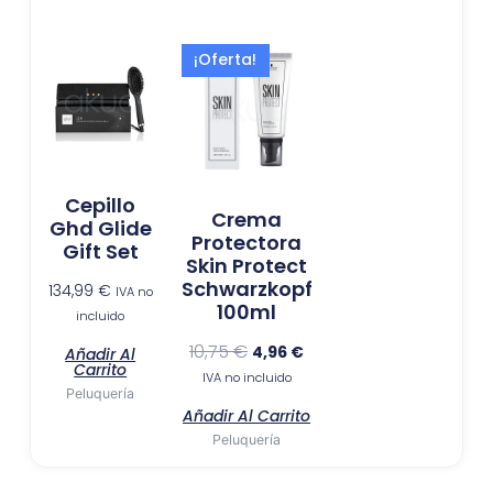
El
El
¡Oferta!
precio
precio
original
actual
era:
es:
10,75 €.
4,96 €.
Cepillo
Crema
Ghd Glide
Protectora
Gift Set
Skin Protect
Schwarzkopf
134,99
€
IVA no
100ml
incluido
10,75
€
4,96
€
Añadir Al
Carrito
IVA no incluido
Peluquería
Añadir Al Carrito
Peluquería