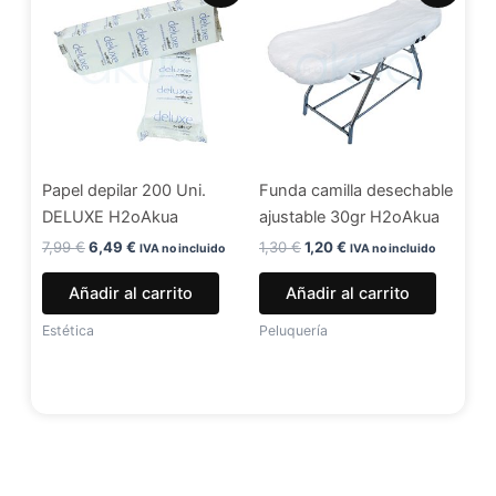
original
actual
original
actual
era:
es:
era:
es:
7,99 €.
6,49 €.
1,30 €.
1,20 €.
Papel depilar 200 Uni.
Funda camilla desechable
DELUXE H2oAkua
ajustable 30gr H2oAkua
7,99
€
6,49
€
1,30
€
1,20
€
IVA no incluido
IVA no incluido
Añadir al carrito
Añadir al carrito
Estética
Peluquería