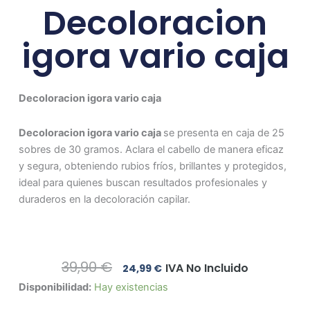
Decoloracion
igora vario caja
Decoloracion igora vario caja
Decoloracion igora vario caja
se presenta en caja de 25
sobres de 30 gramos. Aclara el cabello de manera eficaz
y segura, obteniendo rubios fríos, brillantes y protegidos,
ideal para quienes buscan resultados profesionales y
duraderos en la decoloración capilar.
El
El
39,90
€
IVA No Incluido
24,99
€
Precio
Precio
Decoloracion
Disponibilidad:
Hay existencias
Original
Actual
igora