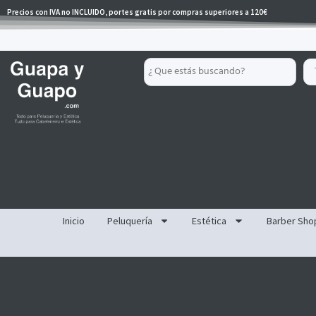
Ir
Precios con IVA no INCLUIDO, portes gratis por compras superiores a 120€
al
contenido
Search
...
Inicio
Peluquería
Estética
Barber Sho