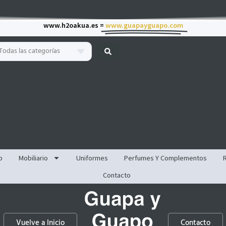
www.h2oakua.es =
www.guapayguapo.com
Todas las categorías
p
Mobiliario
Uniformes
Perfumes Y Complementos
Contacto
Vuelve a Inicio
Contacto