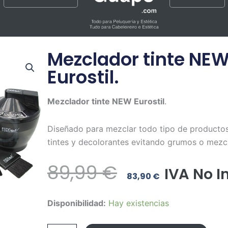
Mezclador tinte NE
Eurostil.
Mezclador tinte NEW Eurostil
.
Diseñado para mezclar todo tipo de producto
tintes y decolorantes evitando grumos o mezcl
El
El
89,99
€
IVA No I
83,90
€
Precio
Precio
Mezclador
Disponibilidad:
Hay existencias
Original
Actual
tinte
NEW