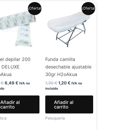
El
El
El
El
¡Oferta!
¡Oferta!
precio
precio
precio
precio
original
actual
original
actual
era:
es:
era:
es:
7,99 €.
6,49 €.
1,30 €.
1,20 €.
el depilar 200
Funda camilla
. DELUXE
desechable ajustable
oAkua
30gr H2oAkua
9
€
6,49
€
1,30
€
1,20
€
IVA no
IVA no
ido
incluido
Añadir al
Añadir al
carrito
carrito
tica
Peluquería