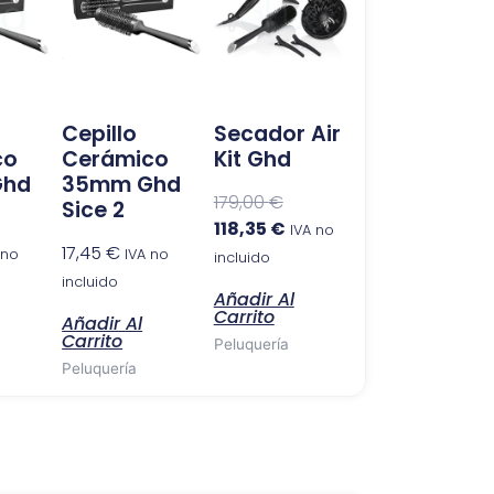
original
actual
era:
es:
179,00 €.
118,35 €.
Cepillo
Secador Air
co
Cerámico
Kit Ghd
Ghd
35mm Ghd
179,00
€
Sice 2
118,35
€
IVA no
17,45
€
 no
IVA no
incluido
incluido
Añadir Al
Carrito
Añadir Al
Carrito
Peluquería
Peluquería