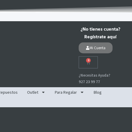
¿No tienes cuenta?
Regístrate aquí
Mi Cuenta
0
Carrito
¿Necesitas Ayuda?
927 23 99 77
Repuestos
Outlet
Para Regalar
Blog