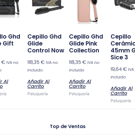
llo Ghd
Cepillo Ghd
Cepillo Ghd
Cepillo
 Gift
Glide
Glide Pink
Cerámi
Control Now
Collection
45mm 
Sice 3
9
€
118,35
€
118,35
€
IVA no
IVA no
IVA no
19,64
€
IVA
o
incluido
incluido
incluido
r Al
Añadir Al
Añadir Al
to
Carrito
Carrito
Añadir Al
Carrito
ería
Peluquería
Peluquería
Peluquería
Top de Ventas