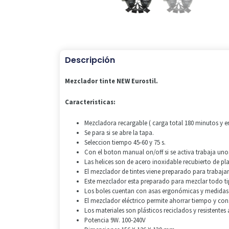
Descripción
Mezclador tinte NEW Eurostil.
Caracteristicas:
Mezcladora recargable ( carga total 180 minutos y en
Se para si se abre la tapa.
Seleccion tiempo 45-60 y 75 s.
Con el boton manual on/off si se activa trabaja unos
Las helices son de acero inoxidable recubierto de pla
El mezclador de tintes viene preparado para trabajar
Este mezclador esta preparado para mezclar todo ti
Los boles cuentan con asas ergonómicas y medidas gr
El mezclador eléctrico permite ahorrar tiempo y con
Los materiales son plásticos reciclados y resistente
Potencia 9W. 100-240V