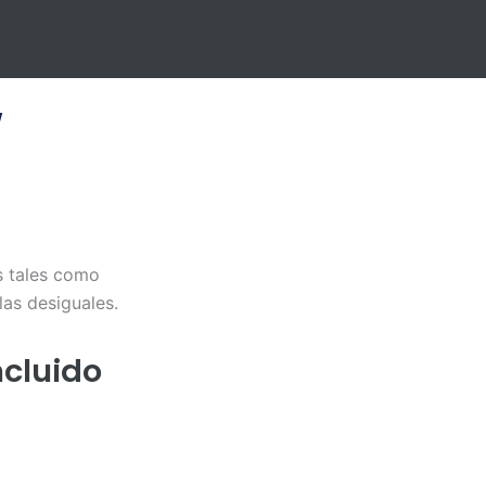
W
s tales como
as desiguales.
ncluido