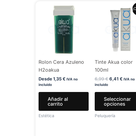
El
El
¡O
precio
precio
original
actual
era:
es:
6,99 €.
6,41 €
Rolon Cera Azuleno
Tinte Akua color
H2oakua
100ml
Desde
1,35
€
6,99
€
6,41
€
IVA no
IVA no
incluido
incluido
Añadir al
Seleccionar
carrito
opciones
Estética
Peluquería