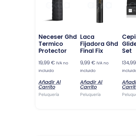
Neceser Ghd
Laca
Cepi
Termico
Fijadora Ghd
Glide
Protector
Final Fix
Set
19,99
€
9,99
€
134,9
IVA no
IVA no
incluido
incluido
incluid
Añadir Al
Añadir Al
Añadi
Carrito
Carrito
Carri
Peluquería
Peluquería
Peluqu