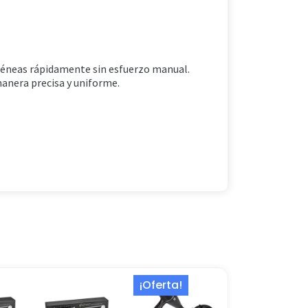
géneas rápidamente sin esfuerzo manual.
manera precisa y uniforme.
El
El
¡Oferta!
precio
precio