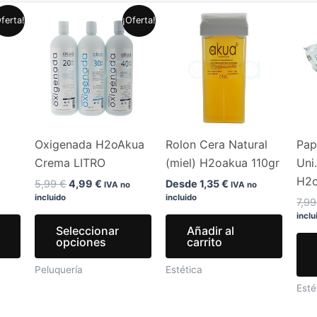
El
El
Este
Este
ferta!
¡Oferta!
precio
precio
producto
producto
original
actual
era:
es:
tiene
tiene
.
5,99 €.
4,99 €.
múltiples
múltiples
variantes.
variantes.
Las
Las
opciones
opciones
Oxigenada H2oAkua
Rolon Cera Natural
Pap
se
se
Crema LITRO
(miel) H2oakua 110gr
Uni
pueden
pueden
H2
elegir
elegir
5,99
€
4,99
€
Desde
1,35
€
IVA no
IVA no
incluido
incluido
en
en
7,9
inclu
la
la
Seleccionar
Añadir al
página
página
opciones
carrito
de
de
Peluquería
Estética
producto
producto
Esté