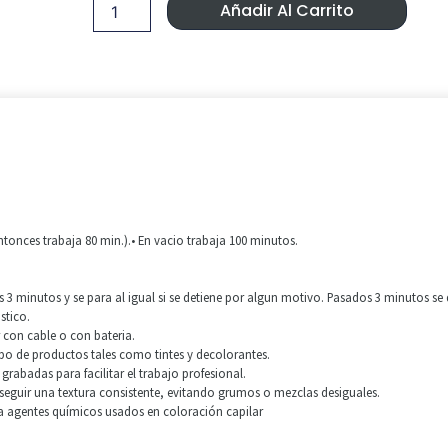
Era:
Es:
Eurostil.
Añadir Al Carrito
cantidad
89,99 €.
83,90 €
tonces trabaja 80 min.).• En vacio trabaja 100 minutos.
 3 minutos y se para al igual si se detiene por algun motivo. Pasados 3 minutos se 
stico.
 con cable o con bateria.
po de productos tales como tintes y decolorantes.
abadas para facilitar el trabajo profesional.
seguir una textura consistente, evitando grumos o mezclas desiguales.
s a agentes químicos usados en coloración capilar