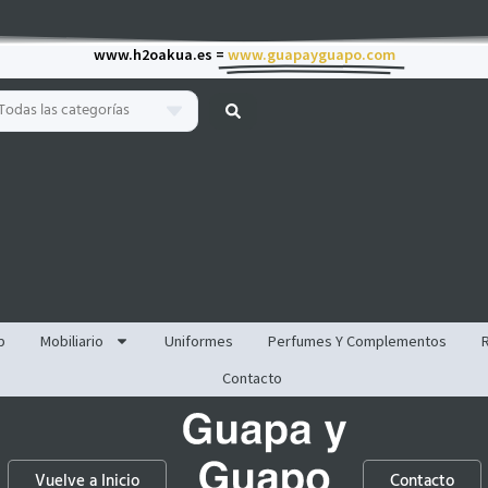
www.h2oakua.es =
www.guapayguapo.com
Todas las categorías
p
Mobiliario
Uniformes
Perfumes Y Complementos
Contacto
Vuelve a Inicio
Contacto