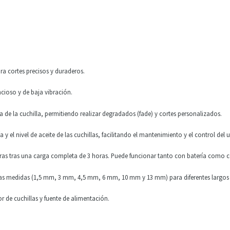
ara cortes precisos y duraderos
.
cioso y de baja vibración
.
ra de la cuchilla, permitiendo realizar degradados (fade) y cortes personalizados
.
 y el nivel de aceite de las cuchillas, facilitando el mantenimiento y el control del 
ras tras una carga completa de 3 horas. Puede funcionar tanto con batería como c
tas medidas (1,5 mm, 3 mm, 4,5 mm, 6 mm, 10 mm y 13 mm) para diferentes largos 
or de cuchillas y fuente de alimentación
.