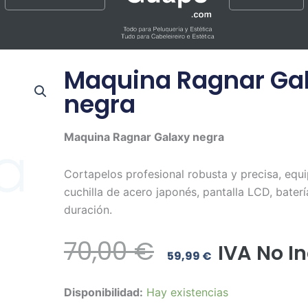
Maquina Ragnar Ga
negra
Maquina Ragnar Galaxy negra
Cortapelos profesional robusta y precisa, equ
cuchilla de acero japonés, pantalla LCD, baterí
duración.
El
El
70,00
€
IVA No I
59,99
€
Precio
Precio
Maquina
Disponibilidad:
Hay existencias
Original
Actual
Ragnar