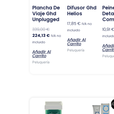
Plancha De
Difusor Ghd
Pein
Viaje Ghd
Helios
Deta
Unplugged
Com
17,85
€
IVA no
339,00
€
10,91
incluido
224,13
€
IVA no
incluid
Añadir Al
incluido
Carrito
Añadi
Carri
Peluquería
Añadir Al
Carrito
Peluqu
Peluquería
El
El
¡O
precio
precio
original
actual