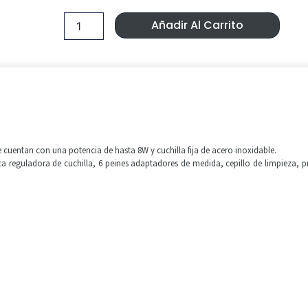
Galaxy
Era:
Es:
negra
Añadir Al Carrito
cantidad
70,00 €.
59,99 €
e cuentan con una potencia de hasta 8W y cuchilla fija de acero inoxidable.
 reguladora de cuchilla, 6 peines adaptadores de medida, cepillo de limpieza, pr