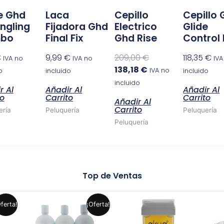
e Ghd
Laca
Cepillo
Cepillo
ngling
Fijadora Ghd
Electrico
Glide
bo
Final Fix
Ghd Rise
Control
€
9,99
€
209,00
€
118,35
€
IVA no
IVA no
IVA
138,18
€
IVA no
o
incluido
incluido
incluido
r Al
Añadir Al
Añadir Al
to
Carrito
Carrito
Añadir Al
Carrito
ería
Peluquería
Peluquería
Peluquería
Top de Ventas
El
El
Este
Este
ferta!
¡Oferta!
precio
precio
producto
producto
original
actual