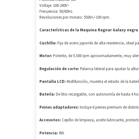
Voltaje: 100-240V~
Frecuencia: 50/60Hz.
Revoluciones por minuto: 5500+/-100 rpm.
Características de la Maquina Ragnar Galaxy negra
Cuchilla:
Fija de acero japonés de alta resistencia, ideal p
Motor:
Potente, de 5.500 rpm aproximadamente, muy silen
Regulación de corte:
Palanca lateral para ajustar la altu
Pantalla LCD:
Multifunción, muestra el estado de la batería
Batería:
De litio recargable, con autonomía de hasta 4 ho
Peines adaptadores:
Incluye 6 peines premium de distin
Accesorios:
Cepillo de limpieza, aceite lubricante, protect
Potencia:
8W
.