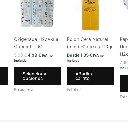
era:
es:
tiene
tiene
.
5,99 €.
4,99 €.
múltiples
múltiples
variantes.
variantes.
Las
Las
opciones
opciones
Oxigenada H2oAkua
Rolon Cera Natural
Pap
se
se
Crema LITRO
(miel) H2oakua 110gr
Uni
pueden
pueden
H2
elegir
elegir
5,99
€
4,99
€
Desde
1,35
€
IVA no
IVA no
incluido
incluido
en
en
7,9
inclu
la
la
Seleccionar
Añadir al
página
página
opciones
carrito
de
de
Peluquería
Estética
producto
producto
Esté