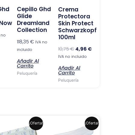
 Ghd
Cepillo Ghd
Crema
Glide
Protectora
 Now
Dreamland
Skin Protect
Collection
Schwarzkopf
 no
100ml
118,35
€
IVA no
10,75
€
4,96
€
incluido
IVA no incluido
Añadir Al
Carrito
Añadir Al
Carrito
Peluquería
Peluquería
El
El
El
El
¡Oferta!
¡Oferta!
precio
precio
precio
precio
original
actual
original
actual