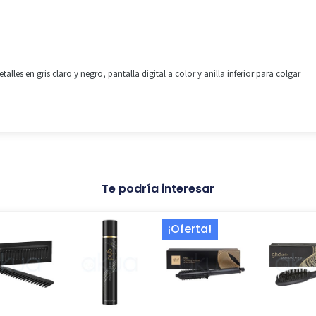
les en gris claro y negro, pantalla digital a color y anilla inferior para colgar
Te podría interesar
El
El
¡Oferta!
precio
precio
actual
original
es:
era:
138,18 €.
209,00 €.