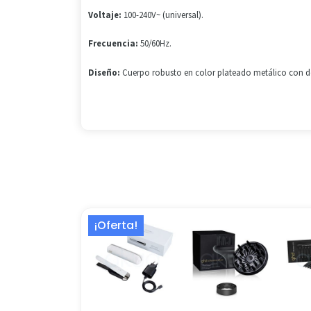
Voltaje:
100-240V~ (universal)
.
Frecuencia:
50/60Hz
.
Diseño:
Cuerpo robusto en color plateado metálico con detal
El
El
¡Oferta!
precio
precio
original
actual
era:
es:
339,00 €.
224,13 €.