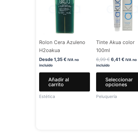
era:
es:
6,99 €.
6,41 €
Rolon Cera Azuleno
Tinte Akua color
H2oakua
100ml
Desde
1,35
€
6,99
€
6,41
€
IVA no
IVA no
incluido
incluido
Añadir al
Seleccionar
carrito
opciones
Estética
Peluquería