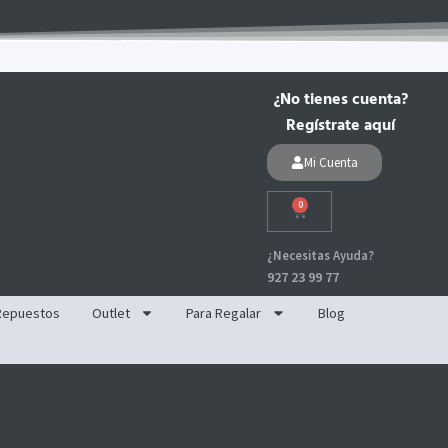
¿No tienes cuenta?
Regístrate aquí
Mi Cuenta
0
Carrito
¿Necesitas Ayuda?
927 23 99 77
Repuestos
Outlet
Para Regalar
Blog