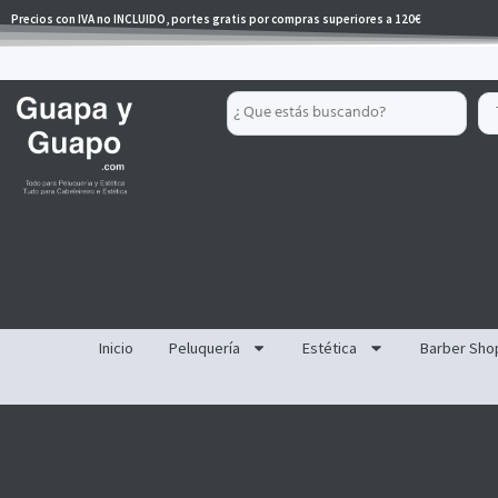
Ir
Precios con IVA no INCLUIDO, portes gratis por compras superiores a 120€
al
contenido
Search
...
Inicio
Peluquería
Estética
Barber Sho