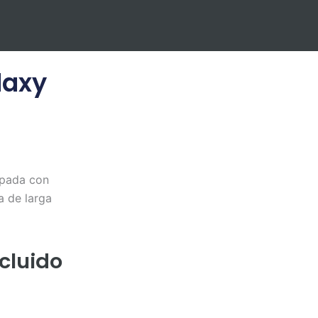
laxy
ipada con
a de larga
ncluido