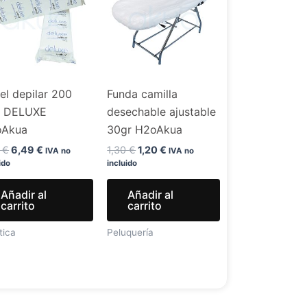
era:
es:
era:
es:
7,99 €.
6,49 €.
1,30 €.
1,20 €.
el depilar 200
Funda camilla
. DELUXE
desechable ajustable
oAkua
30gr H2oAkua
9
€
6,49
€
1,30
€
1,20
€
IVA no
IVA no
ido
incluido
Añadir al
Añadir al
carrito
carrito
tica
Peluquería