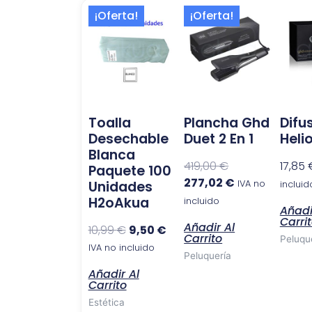
El
El
El
El
¡Oferta!
¡Oferta!
precio
precio
precio
precio
original
actual
original
actual
era:
es:
era:
es:
10,99 €.
9,50 €.
419,00 €.
277,02 €.
Toalla
Plancha Ghd
Difu
Desechable
Duet 2 En 1
Heli
Blanca
419,00
€
17,85
Paquete 100
277,02
€
Unidades
IVA no
incluid
H2oAkua
incluido
Añadi
Carri
Añadir Al
10,99
€
9,50
€
Carrito
Peluqu
IVA no incluido
Peluquería
Añadir Al
Carrito
Estética