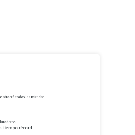
 €.
 atraerá todas las miradas.
 duraderos.
n tiempo récord.