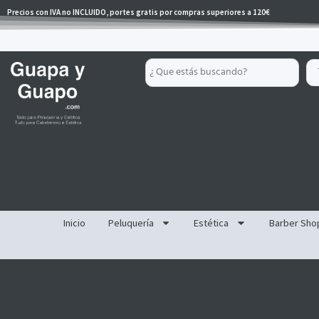
Ir
Precios con IVA no INCLUIDO, portes gratis por compras superiores a 120€
al
contenido
Search
...
Inicio
Peluquería
Estética
Barber Sho