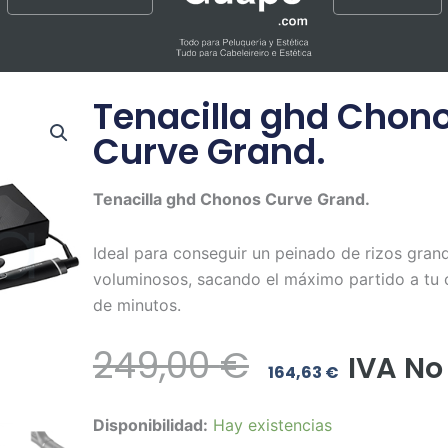
Tenacilla ghd Chon
Curve Grand.
Tenacilla ghd Chonos Curve Grand.
Ideal para conseguir un peinado de rizos gran
voluminosos, sacando el máximo partido a tu 
de minutos.
El
El
249,00
€
IVA No
164,63
€
Precio
Precio
Tenacilla
Disponibilidad:
Hay existencias
Original
Actua
ghd