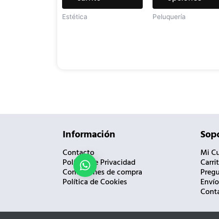
Estética
Peluquería
Información
Sopo
Contacto
Mi C
Política de Privacidad
Carri
¿Necesitas ayuda?
Condiciones de compra
Pregu
Política de Cookies
Envío
Cont