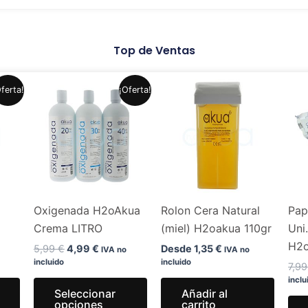
Top de Ventas
El
El
Este
Este
ferta!
¡Oferta!
precio
precio
producto
producto
original
actual
era:
es:
tiene
tiene
.
5,99 €.
4,99 €.
múltiples
múltiples
variantes.
variantes.
Las
Las
opciones
opciones
Oxigenada H2oAkua
Rolon Cera Natural
Pap
se
se
Crema LITRO
(miel) H2oakua 110gr
Uni
pueden
pueden
H2
elegir
elegir
5,99
€
4,99
€
Desde
1,35
€
IVA no
IVA no
incluido
incluido
en
en
7,9
inclu
la
la
Seleccionar
Añadir al
página
página
opciones
carrito