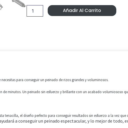
Chonos
Era:
Es:
Curve
Añadir Al Carrito
Grand.
249,00 €.
164,63
cantidad
 necesitas para conseguir un peinado de rizos grandes y voluminosos.
ón de minutos. Un peinado sin esfuerzo y brillante con un acabado volumiososo que
a tenacilla, el diseño perfecto para conseguir resultados sin esfuerzo a la vez que
ayudará a conseguir un peinado espectacular, y lo mejor de todo, e