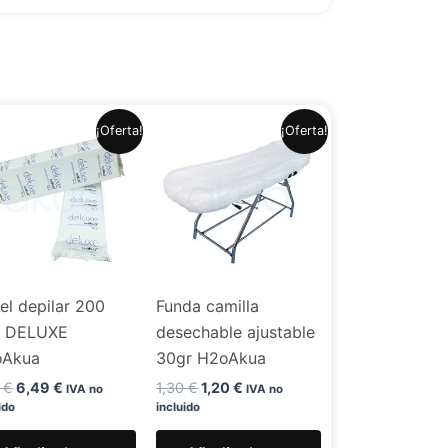
El
El
El
El
¡Oferta!
¡Oferta!
precio
precio
precio
precio
original
actual
original
actual
era:
es:
era:
es:
7,99 €.
6,49 €.
1,30 €.
1,20 €.
el depilar 200
Funda camilla
. DELUXE
desechable ajustable
oAkua
30gr H2oAkua
9
€
6,49
€
1,30
€
1,20
€
IVA no
IVA no
ido
incluido