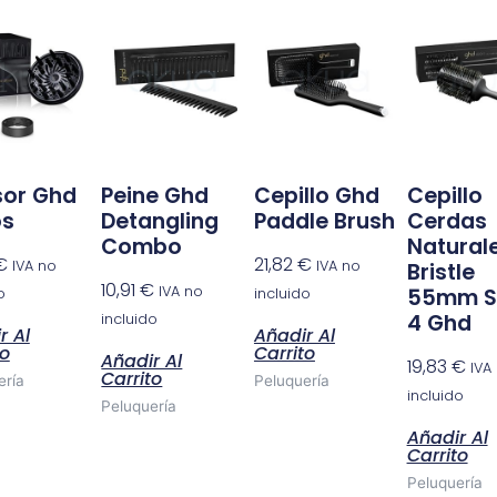
sor Ghd
Peine Ghd
Cepillo Ghd
Cepillo
os
Detangling
Paddle Brush
Cerdas
Combo
Natural
€
21,82
€
IVA no
IVA no
Bristle
10,91
€
IVA no
55mm S
o
incluido
4 Ghd
incluido
r Al
Añadir Al
to
Carrito
Añadir Al
19,83
€
IVA
Carrito
ería
Peluquería
incluido
Peluquería
Añadir Al
Carrito
Peluquería