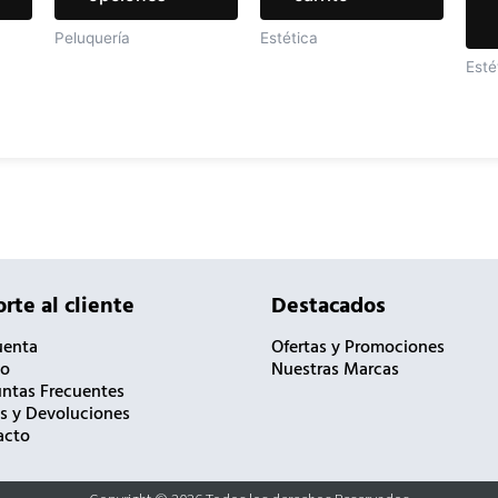
de
de
Peluquería
Estética
producto
producto
Esté
rte al cliente
Destacados
uenta
Ofertas y Promociones
to
Nuestras Marcas
ntas Frecuentes
s y Devoluciones
acto