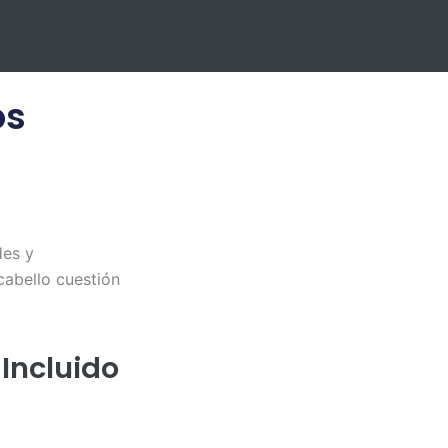
os
des y
cabello cuestión
 Incluido
l