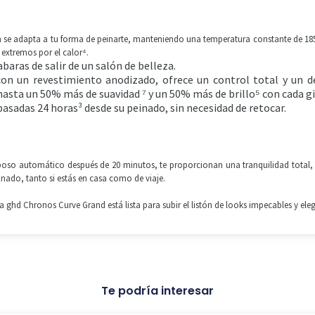
ta se adapta a tu forma de peinarte, manteniendo una temperatura constante de 185°
 extremos por el calor⁴.
baras de salir de un salón de belleza.
 con un revestimiento anodizado, ofrece un control total y un 
asta un 50% más de suavidad ⁷ y un 50% más de brillo⁵ con cada gi
asadas 24 horas³ desde su peinado, sin necesidad de retocar.
eposo automático después de 20 minutos, te proporcionan una tranquilidad total, m
einado, tanto si estás en casa como de viaje.
lla ghd Chronos Curve Grand está lista para subir el listón de looks impecables y ele
Te podría interesar