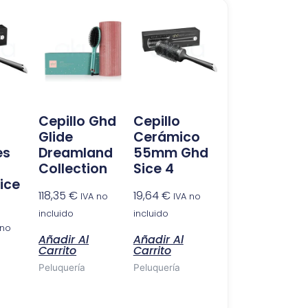
Cepillo Ghd
Cepillo
Glide
Cerámico
es
Dreamland
55mm Ghd
Collection
Sice 4
ice
118,35
€
19,64
€
IVA no
IVA no
incluido
incluido
 no
Añadir Al
Añadir Al
Carrito
Carrito
Peluquería
Peluquería