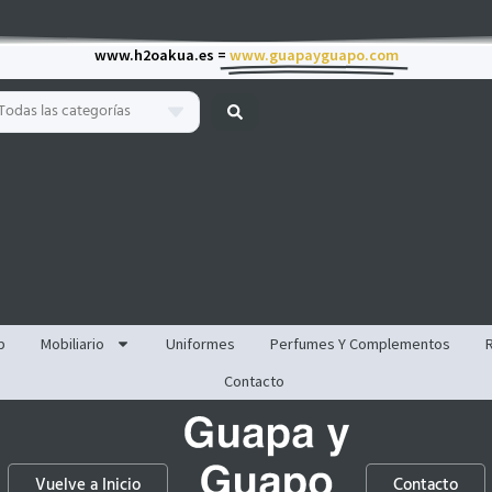
www.h2oakua.es =
www.guapayguapo.com
Todas las categorías
p
Mobiliario
Uniformes
Perfumes Y Complementos
Contacto
Vuelve a Inicio
Contacto