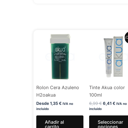
El
El
¡O
precio
precio
original
actual
era:
es:
6,99 €.
6,41 €
Rolon Cera Azuleno
Tinte Akua color
H2oakua
100ml
Desde
1,35
€
6,99
€
6,41
€
IVA no
IVA no
incluido
incluido
Añadir al
Seleccionar
carrito
opciones