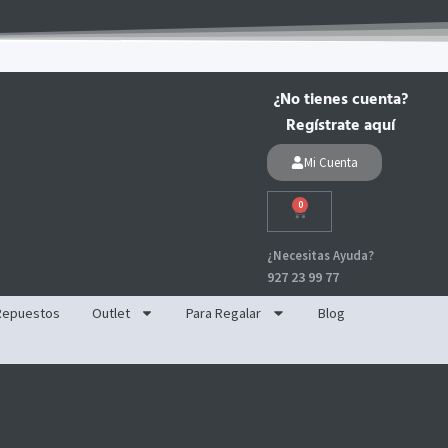
¿No tienes cuenta?
Regístrate aquí
Mi Cuenta
0
Carrito
¿Necesitas Ayuda?
927 23 99 77
Repuestos
Outlet
Para Regalar
Blog